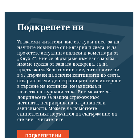
Подкрепете ни
Уважаеми читатели, вие сте тук и днес, за да
научите новините от България и света, и да
прочетете актуални анализи и коментари от
„Клуб Z“. Ние се обръщаме към вас с молба –
имаме нужда от вашата подкрепа, за да
продължим. Вече години вие, читателите ни
в 97 държави на всички континенти по света,
отваряте всеки ден страницата ни в интернет
в търсене на истинска, независима и
качествена журналистика. Вие можете да
допринесете за нашия стремеж към
истината, неприкривана от финансови
зависимости. Можете да помогнете
единственият поръчител на съдържание да
сте вие – читателите.
ПОДКРЕПЕТЕ НИ