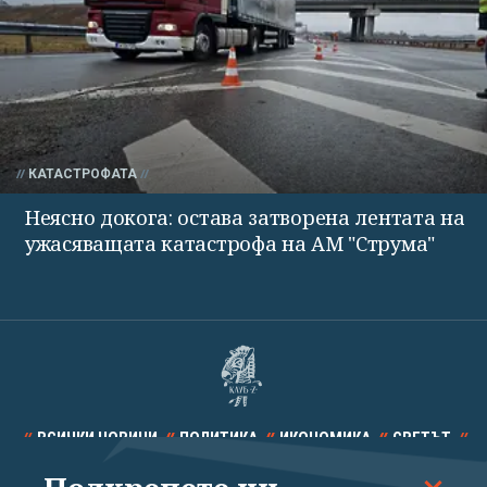
КАТАСТРОФАТА
Неясно докога: остава затворена лентата на
ужасяващата катастрофа на АМ "Струма"
ВСИЧКИ НОВИНИ
ПОЛИТИКА
ИКОНОМИКА
СВЕТЪТ
СПОРТ
КУЛТУРА
ТЕХНОЛОГИИ
КАЛЕЙДОСКОП