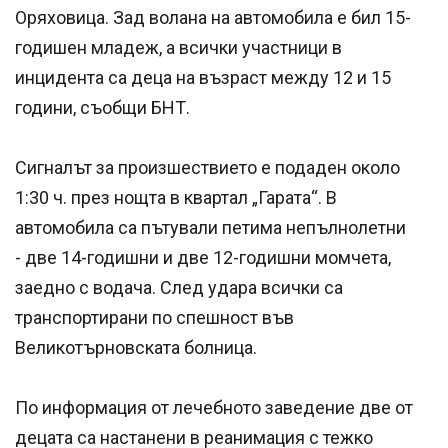
Оряховица. Зад волана на автомобила е бил 15-
годишен младеж, а всички участници в
инцидента са деца на възраст между 12 и 15
години, съобщи БНТ.
Сигналът за произшествието е подаден около
1:30 ч. през нощта в квартал „Гарата“. В
автомобила са пътували петима непълнолетни
- две 14-годишни и две 12-годишни момчета,
заедно с водача. След удара всички са
транспортирани по спешност във
Великотърновската болница.
По информация от лечебното заведение две от
децата са настанени в реанимация с тежко