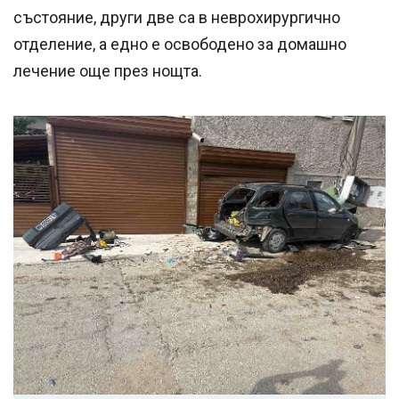
състояние, други две са в неврохирургично
отделение, а едно е освободено за домашно
лечение още през нощта.