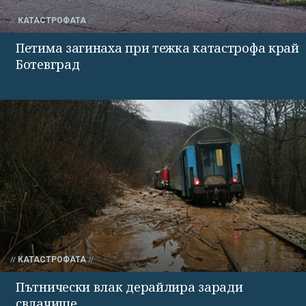
КАТАСТРОФАТА
Петима загинаха при тежка катастрофа край
Ботевград
КАТАСТРОФАТА
Пътнически влак дерайлира заради
свлачище