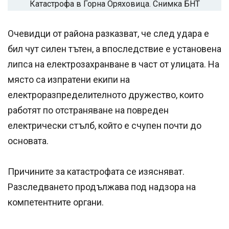
Катастрофа в Горна Оряховица. Снимка БНТ
Очевидци от района разказват, че след удара е
бил чут силен тътен, а впоследствие е установена
липса на електрозахранване в част от улицата. На
място са изпратени екипи на
електроразпределителното дружество, които
работят по отстраняване на повреден
електрически стълб, който е счупен почти до
основата.
Причините за катастрофата се изясняват.
Разследването продължава под надзора на
компетентните органи.