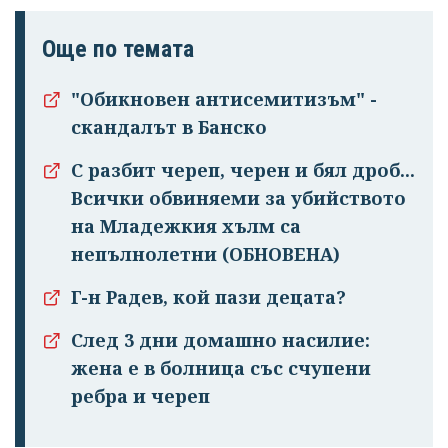
Още по темата
"Обикновен антисемитизъм" -
скандалът в Банско
С разбит череп, черен и бял дроб...
Успешно
Всички обвиняеми за убийството
излязохте от
на Младежкия хълм са
профила си!
непълнолетни (ОБНОВЕНА)
Г-н Радев, кой пази децата?
След 3 дни домашно насилие:
жена е в болница със счупени
ребра и череп