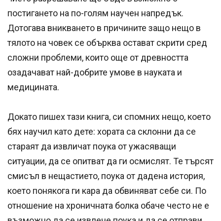
постигането на по-голям научен напредък.
Дотогава вникването в причините защо нещо в
тялото на човек се обърква остават скрити сред
сложни проблеми, които още от древността
озадачават най-добрите умове в науката и
медицината.
Докато пишех тази книга, си спомних нещо, което
бях научил като дете: хората са склонни да се
стараят да извличат поука от ужасяващи
ситуации, да се опитват да ги осмислят. Те търсят
смисъл в нещастието, поука от дадена история,
което понякога ги кара да обвиняват себе си. По
отношение на хроничната болка обаче често не е
възможно да се извлече поука и да се отправи