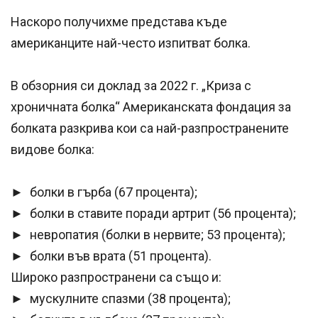
Наскоро получихме представа къде
американците най-често изпитват болка.
В обзорния си доклад за 2022 г. „Криза с
хроничната болка“ Американската фондация за
болката разкрива кои са най-разпространените
видове болка:
► болки в гърба (67 процента);
► болки в ставите поради артрит (56 процента);
► невропатия (болки в нервите; 53 процента);
► болки във врата (51 процента).
Широко разпространени са също и:
► мускулните спазми (38 процента);