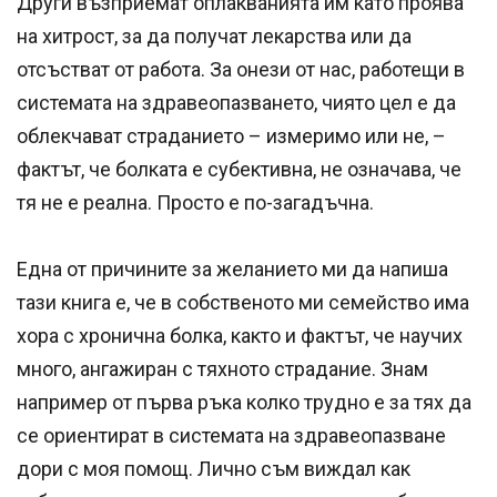
Други възприемат оплакванията им като проява
на хитрост, за да получат лекарства или да
отсъстват от работа. За онези от нас, работещи в
системата на здравеопазването, чиято цел е да
облекчават страданието – измеримо или не, –
фактът, че болката е субективна, не означава, че
тя не е реална. Просто е по-загадъчна.
Една от причините за желанието ми да напиша
тази книга е, че в собственото ми семейство има
хора с хронична болка, както и фактът, че научих
много, ангажиран с тяхното страдание. Знам
например от първа ръка колко трудно е за тях да
се ориентират в системата на здравеопазване
дори с моя помощ. Лично съм виждал как