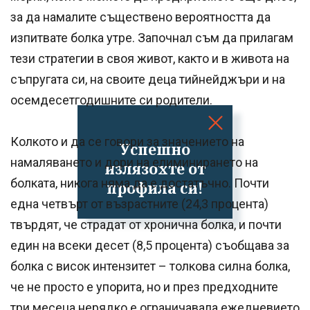
за да намалите съществено вероятността да
изпитвате болка утре. Започнал съм да прилагам
тези стратегии в своя живот, както и в живота на
съпругата си, на своите деца тийнейджъри и на
осемдесетгодишните си родители.
Колкото и да се говори за значението на
Успешно
намаляването и дори на елиминирането на
излязохте от
болката, никога няма да е достатъчно. Почти
профила си!
една четвърт от възрастните (24,3 процента)
твърдят, че страдат от хронична болка, и почти
един на всеки десет (8,5 процента) съобщава за
болка с висок интензитет – толкова силна болка,
че не просто е упорита, но и през предходните
три месеца нерядко е ограничавала ежедневието