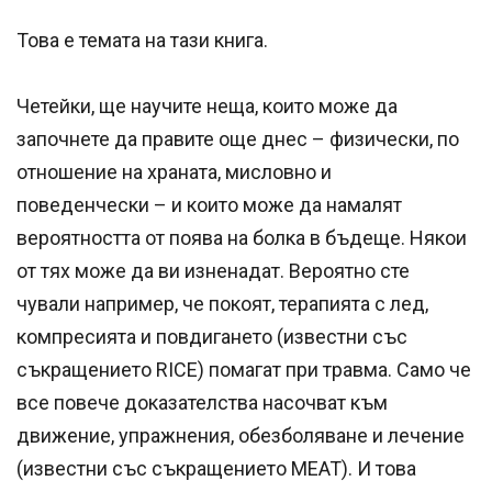
Това е темата на тази книга.
Четейки, ще научите неща, които може да
започнете да правите още днес – физически, по
отношение на храната, мисловно и
поведенчески – и които може да намалят
вероятността от поява на болка в бъдеще. Някои
от тях може да ви изненадат. Вероятно сте
чували например, че покоят, терапията с лед,
компресията и повдигането (известни със
съкращението RICE) помагат при травма. Само че
все повече доказателства насочват към
движение, упражнения, обезболяване и лечение
(известни със съкращението MEAT). И това