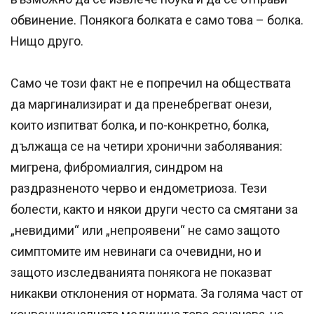
обвинение. Понякога болката е само това – болка.
Нищо друго.
Само че този факт не е попречил на обществата
да маргинализират и да пренебрегват онези,
които изпитват болка, и по-конкретно, болка,
дължаща се на четири хронични заболявания:
мигрена, фибромиалгия, синдром на
раздразненото черво и ендометриоза. Тези
болести, както и някои други често са смятани за
„невидими“ или „непроявени“ не само защото
симптомите им невинаги са очевидни, но и
защото изследванията понякога не показват
никакви отклонения от нормата. За голяма част от