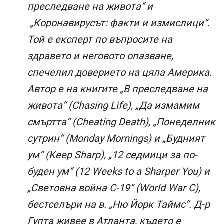
преследване на живота“ и
„Коронавирусът: факти и измислици“.
Той е експерт по въпросите на
здравето и неговото опазване,
спечелил доверието на цяла Америка.
Автор е на книгите „В преследване на
живота“ (Chasing Life), „Да измамим
смъртта“ (Cheating Death), „Понеделник
сутрин“ (Monday Mornings) и „Будният
ум“ (Keep Sharp), „12 седмици за по-
буден ум“ (12 Weeks to a Sharper You) и
„Световна война С-19“ (World War C),
бестселъри на в. „Ню Йорк Таймс“. Д-р
Гупта живее в Атланта, където е