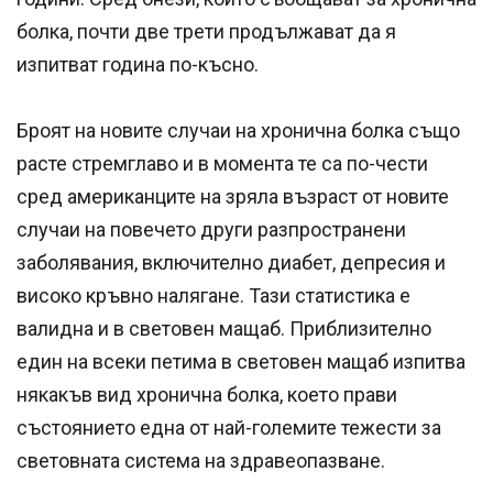
болка, почти две трети продължават да я
изпитват година по-късно.
Броят на новите случаи на хронична болка също
расте стремглаво и в момента те са по-чести
сред американците на зряла възраст от новите
случаи на повечето други разпространени
заболявания, включително диабет, депресия и
високо кръвно налягане. Тази статистика е
валидна и в световен мащаб. Приблизително
един на всеки петима в световен мащаб изпитва
някакъв вид хронична болка, което прави
състоянието една от най-големите тежести за
световната система на здравеопазване.