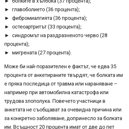
► болките в хълбока (37 процента);
► главоболието (36 процента);
► фибромиалгията (36 процента);
► остеоартритът (33 процента);
► синдромът на раздразненото черво (28
процента);
► мигрената (27 процента).
Може би най-поразителен е фактът, че едва 35
процента от анкетираните твърдят, че болката им
е пряка последица от травма или нараняване –
например при автомобилна катастрофа или
трудова злополука. Повечето участници в
анкетата не съобщават за очевидна причина или
за конкретно заболяване, допринесло за болката
им. Всъщност 20 процента имат от две до пет