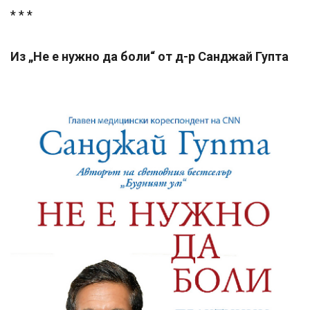
* * *
Из „Не е нужно да боли“ от д-р Санджай Гупта