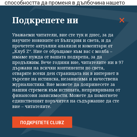
способността да променя в дълбочина нашето
преживяване на болката, да го намалява и дори
Подкрепете ни
да го елиминира.
► Тъй като в мозъчните вълни са заложени
Уважаеми читатели, вие сте тук и днес, за да
уникални модели на болката, силно
научите новините от България и света, и да
прочетете актуални анализи и коментари от
персонализираните лечения на болката са
„Клуб Z“. Ние се обръщаме към вас с молба –
имаме нужда от вашата подкрепа, за да
възможни.
продължим. Вече години вие, читателите ни в 97
► Мозъкът реагира на сигнали на сетивните
държави на всички континенти по света,
отваряте всеки ден страницата ни в интернет в
нерви, като активира невронните вериги,
търсене на истинска, независима и качествена
журналистика. Вие можете да допринесете за
предизвикващи физиологични промени в тялото.
нашия стремеж към истината, неприкривана от
Това двустранно взаимодействие между мозъка
финансови зависимости. Можете да помогнете
единственият поръчител на съдържание да сте
и тялото създава възможности за промяна на
вие – читателите.
химическите процеси и на електрическите вериги
на болката.
ПОДКРЕПЕТЕ CLUBZ
► В момента в центъра на вниманието са