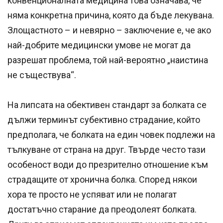
конвенционалната медицина това означава, че
няма конкретна причина, която да бъде лекувана.
Злощастното – и невярно – заключение е, че ако
най-добрите медицински умове не могат да
разрешат проблема, той най-вероятно „наистина
не съществува“.
На липсата на обективен стандарт за болката се
дължи терминът субективно страдание, който
предполага, че болката на един човек подлежи на
тълкуване от страна на друг. Твърде често тази
особеност води до презрително отношение към
страдащите от хронична болка. Според някои
хора те просто не успяват или не полагат
достатъчно старание да преодолеят болката.