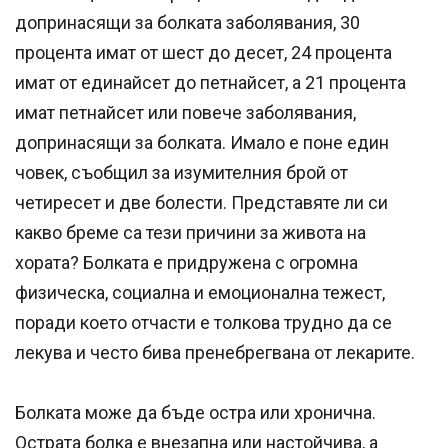
допринасящи за болката заболявания, 30
процента имат от шест до десет, 24 процента
имат от единайсет до петнайсет, а 21 процента
имат петнайсет или повече заболявания,
допринасящи за болката. Имало е поне един
човек, съобщил за изумителния брой от
четиресет и две болести. Представяте ли си
какво бреме са тези причини за живота на
хората? Болката е придружена с огромна
физическа, социална и емоционална тежест,
поради което отчасти е толкова трудно да се
лекува и често бива пренебрегвана от лекарите.
Болката може да бъде остра или хронична.
Острата болка е внезапна или настойчива, а