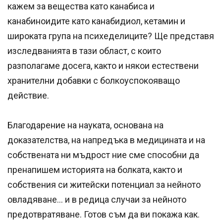
кажем за вещества като канабиса и
канабиноидите като канабидиол, кетамин и
широката група на психеделиците? Ще представя
изследванията в тази област, с които
разполагаме досега, както и някои естествени
хранителни добавки с болкоуспокояващо
действие.
Благодарение на науката, основана на
доказателства, на напредъка в медицината и на
собствената ни мъдрост ние сме способни да
пренапишем историята на болката, както и
собствения си житейски потенциал за нейното
овладяване… и в редица случаи за нейното
предотвратяване. Готов съм да ви покажа как.