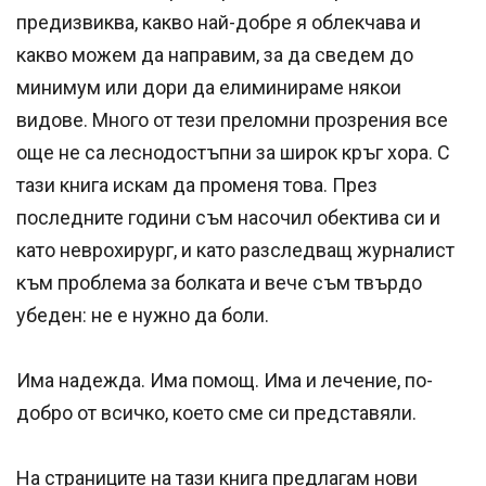
предизвиква, какво най-добре я облекчава и
какво можем да направим, за да сведем до
минимум или дори да елиминираме някои
видове. Много от тези преломни прозрения все
още не са леснодостъпни за широк кръг хора. С
тази книга искам да променя това. През
последните години съм насочил обектива си и
като неврохирург, и като разследващ журналист
към проблема за болката и вече съм твърдо
убеден: не е нужно да боли.
Има надежда. Има помощ. Има и лечение, по-
добро от всичко, което сме си представяли.
На страниците на тази книга предлагам нови