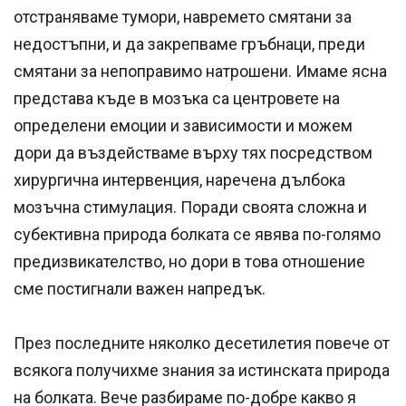
отстраняваме тумори, навремето смятани за
недостъпни, и да закрепваме гръбнаци, преди
смятани за непоправимо натрошени. Имаме ясна
представа къде в мозъка са центровете на
определени емоции и зависимости и можем
дори да въздействаме върху тях посредством
хирургична интервенция, наречена дълбока
мозъчна стимулация. Поради своята сложна и
субективна природа болката се явява по-голямо
предизвикателство, но дори в това отношение
сме постигнали важен напредък.
През последните няколко десетилетия повече от
всякога получихме знания за истинската природа
на болката. Вече разбираме по-добре какво я