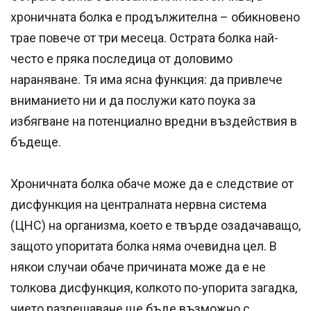
хроничната болка е продължителна – обикновено
трае повече от три месеца. Острата болка най-
често е пряка последица от доловимо
нараняване. Тя има ясна функция: да привлече
вниманието ни и да послужи като поука за
избягване на потенциално вредни въздействия в
бъдеще.
Хроничната болка обаче може да е следствие от
дисфункция на централната нервна система
(ЦНС) на организма, което е твърде озадачаващо,
защото упоритата болка няма очевидна цел. В
някои случаи обаче причината може да е не
толкова дисфункция, колкото по-упорита загадка,
чието разрешаване ще бъде възможно с