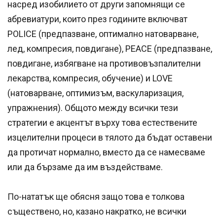
насред изобилието от други запомнящи се
абревиатури, които през годините включват
POLICE (предпазване, оптимално натоварване,
лед, компресия, повдигане), PEACE (предпазване,
повдигане, избягване на противовъзпалителни
лекарства, компресия, обучение) и LOVE
(натоварване, оптимизъм, васкуларизация,
упражнения). Общото между всички тези
стратегии е акцентът върху това естествените
изцелителни процеси в тялото да бъдат оставени
да протичат нормално, вместо да се намесваме
или да бързаме да им въздействаме.
По-нататък ще обясня защо това е толкова
съществено, но, казано накратко, не всички