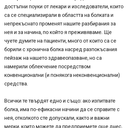
достъпни поуки от лекари и изследователи, които
са се специализирали в областта на болката и
непрекъснато променят нашите разбирания за
нея и за начина, по който я преживяваме. Ще
чуете думите на пациенти, много от които са се
борили с хронична болка насред разпокъсания
пейзаж на нашето здравеопазване, но са
намерили облекчение посредством
конвенционални (и понякога неконвенционални)
средства.
Всички те твърдят едно и също: ако изпитвате
болка, има по-ефикасни начини да се справите с
нея, отколкото сте допускали, както и важни
мерки, които можете да предприемете още днес,