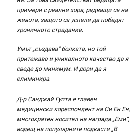
ни. За това свидетелстват редицата
примери с реални хора, радващи се на
живота, защото са успели да победят
хроничното страдание.
Умът „създава“ болката, но той
притежава и уникалното качество да я
сведе до минимум. И дори да я
елиминира.
Д-р Санджай Гупта е главен
медицински кореспондент на Си Ен Ен,
многократен носител на награда „Еми“,
водещ на популярните подкасти „В