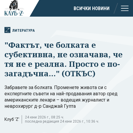
ВСИЧКИ НОВИНИ
ЛИТЕРАТУРА
"Фактът, че болката е
субективна, не означава, че
тя не е реална. Просто е по-
загадъчна..." (ОТКЪС)
Забравете за болката. Променете живота си с
експертните съвети на най-продавания автор сред
американските лекари – водещия журналист и
неврохирург д-р Санджай Гупта
24 юни 2026 г., 08:25 ч.
Клуб 'Z'
последна редакция 24 юни 2026 г., 10:36 ч.