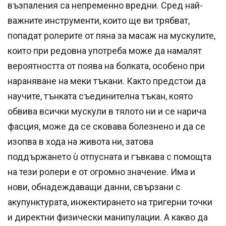
възпаления са непременно вредни. Сред най-
важните инструменти, които ще ви трябват,
попадат ролерите от пяна за масаж на мускулите,
които при редовна употреба може да намалят
вероятността от поява на болката, особено при
нараняване на меки тъкани. Както предстои да
научите, тънката съединителна тъкан, която
обвива всички мускули в тялото ни и се нарича
фасция, може да се сковава болезнено и да се
изопва в хода на живота ни, затова
поддържането ù отпусната и гъвкава с помощта
на тези ролери е от огромно значение. Има и
нови, обнадеждаващи данни, свързани с
акупунктурата, инжектирането на тригерни точки
и директни физически манипулации. А какво да