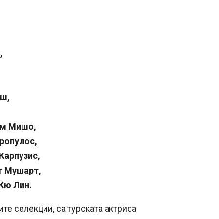
,
яш,
ким Мишо,
тропулос,
 Карпузис,
т Мушарт,
 Кю Лин.
ите селекции, са турската актриса