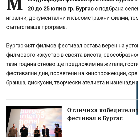
М
20 до 25 юли в гр. Бургас
с подбрана селе
игрални, документални и късометражни филми, те
съпътстваща програма.
Бургаският филмов фестивал остава верен на уст
филмовото изкуство в своята висота, своеобразнос
тази година отново ще предложим на жители, гост
фестивални дни, посветени на кинопрожекции, сре
бранша, дискусии, творчески ателиета и изненади з
Отличиха победители
фестивал в Бургас