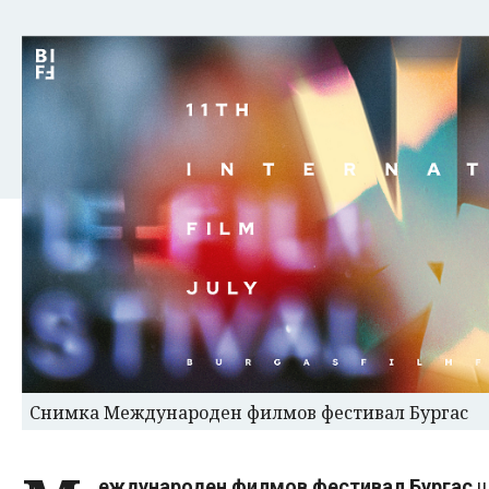
Снимка Международен филмов фестивал Бургас
еждународен филмов фестивал Бургас
щ