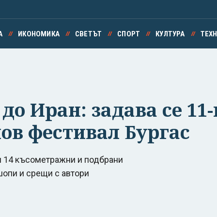
А
ИКОНОМИКА
СВЕТЪТ
СПОРТ
КУЛТУРА
ТЕХ
 до Иран: задава се 11
в фестивал Бургас
и 14 късометражни и подбрани
шопи и срещи с автори