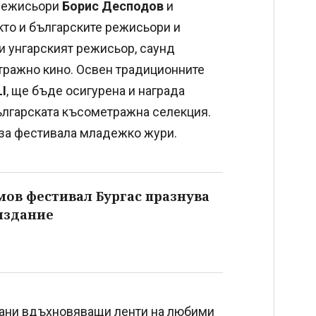
 режисьори
Борис Десподов
и
кто и българските режисьори и
и унгарският режисьор, саунд
тражно кино. Освен традиционните
I
, ще бъде осигурена и награда
българската късометражна селекция.
за фестивала младежко жури.
в фестивал Бургас празнува
издание
ъбрани вдъхновяващи ленти на любими