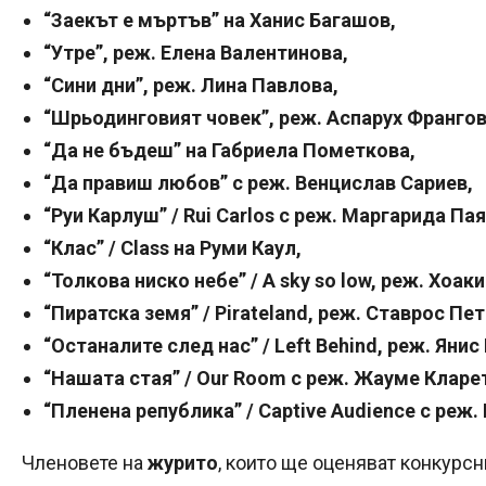
“Заекът е мъртъв” на Ханис Багашов,
“Утре”, реж. Елена Валентинова,
“Сини дни”, реж. Лина Павлова,
“Шрьодинговият човек”, реж. Аспарух Франгов
“Да не бъдеш” на Габриела Пометкова,
“Да правиш любов” с реж. Венцислав Сариев,
“Руи Карлуш” / Rui Carlos с реж. Маргарида Па
“Клас” / Class на Руми Каул,
“Толкова ниско небе” / A sky so low, реж. Хоа
“Пиратска земя” / Pirateland, реж. Ставрос Пе
“Останалите след нас” / Left Behind, реж. Янис
“Нашата стая” / Our Room с реж. Жауме Кларе
“Пленена република” / Captive Audience с реж.
Членовете на
журито
, които ще оценяват конкурсн