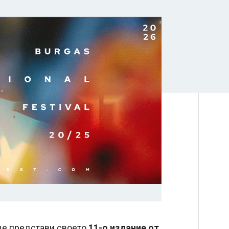
е представи своето
11-о издание
от