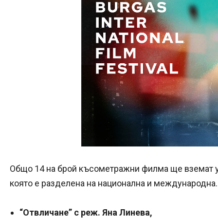
Общо 14 на брой късометражни филма ще вземат у
която е разделена на национална и международна. 
“Отвличане” с реж. Яна Линева,