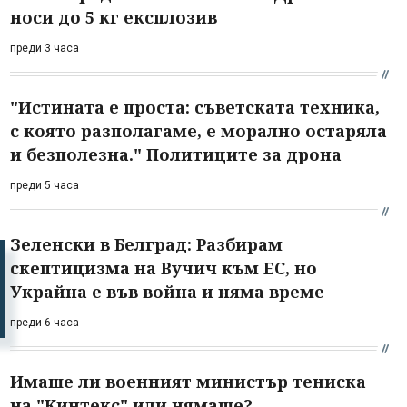
носи до 5 кг експлозив
преди 3 часа
"Истината е проста: съветската техника,
с която разполагаме, е морално остаряла
и безполезна." Политиците за дрона
преди 5 часа
Зеленски в Белград: Разбирам
скептицизма на Вучич към ЕС, но
Украйна е във война и няма време
преди 6 часа
Имаше ли военният министър тениска
на "Кинтекс" или нямаше?