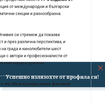
кция от международни и български
матични секции и разнообразна
ойчивия си стремеж да показва
т и през различна перспектива, и
и на града и кинолюбители шест
щи с автори и професионалисти от
а участници и зрители.
Успешно излязохте от профила си!
те на Международния филмов