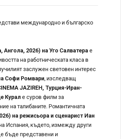
дстави международно и българско
 Ангола, 2026) на Уго Салватера
е
востта на работническата класа в
олучилият заслужен световен интерес
 на Софи Ромвари
, изследващ
CINEMA JAZIREH, Турция-Иран-
де Курал
е суров филм за
ние на талибаните. Романтичната
2026) на режисьора и сценарист Иан
а Испания, където, измежду други
Ще бъде представени и