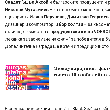
Саадет Ъшъл Аксой
и българските продуценти и
Николай Мутафчиев
– за пълнометражно кино, ка
сценаристи
Илина Перянова, Димитрис Георгиев
дизайнер и композитор
Габор Холтаи
– за късоме
отличия, съвместно с
продуцентска къща VOESOL
„техника за заснемане на филм“ за победителя в 
Допълнителна награда ще връчи и традиционното 
Международният филмо
своето 10-о юбилейно 
В специалните секции „Tunes” и “Black Sea” са с