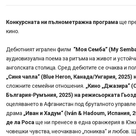
Конкурсната ни пълнометражна програма
ще пре
кино.
Дебютният игрален филм
“Моя Семба” (My Semba,
аудиовизуална поема за ритъма на живот и устойчи
анголската столица. Сред дебютите се очаква и п
„Синя чапла“ (Blue Heron, Канада/Унгария, 2025)
сложните семейни отношения.
„Кино „Джазира“ (
България-Румъния, 2025) на режисьорката Гьоз
оцеляването в Афганистан под бруталното управле
драма
„Иван и Хадум“ (Iván & Hadoum, Испания, 
де ла Роса
ще ни пренесе в една оранжерия в Южн
човешки чувства, неочаквано „пониква“ и любов. 