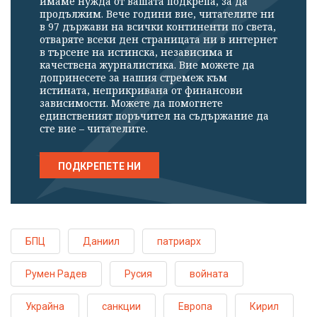
имаме нужда от вашата подкрепа, за да
продължим. Вече години вие, читателите ни
в 97 държави на всички континенти по света,
отваряте всеки ден страницата ни в интернет
в търсене на истинска, независима и
качествена журналистика. Вие можете да
допринесете за нашия стремеж към
истината, неприкривана от финансови
зависимости. Можете да помогнете
единственият поръчител на съдържание да
сте вие – читателите.
ПОДКРЕПЕТЕ НИ
БПЦ
Даниил
патриарх
Румен Радев
Русия
войната
Украйна
санкции
Европа
Кирил