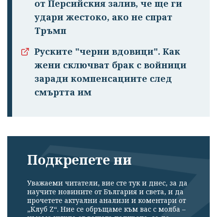
от Персийския залив, че ще ги
удари жестоко, ако не спрат
Тръмп
Руските "черни вдовици". Как
жени сключват брак с войници
заради компенсациите след
смъртта им
Подкрепете ни
Уважаеми читатели, вие сте тук и днес, за да
научите новините от България и света, и да
прочетете актуални анализи и коментари от
„Клуб Z“. Ние се обръщаме към вас с молба –