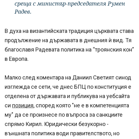
среща с министър-председателя Румен
Радев.
В духа на византийската традиция църквата става
продължение на държавата в днешния ѝ вид. Тя
благославя Радевата политика на “троянския кон”
в Европа.
Малко след коментара на Даниил Светият синод
изглежда се сети, че днес БПЦ по конституция е
отделена от държавата и публикува на уебсайта
си
позиция
, според която "не е в компетенцията
му" да се произнесе по въпроса за санкциите
спрямо Кирил. Юридически безукорно -
външната политика води правителството, но