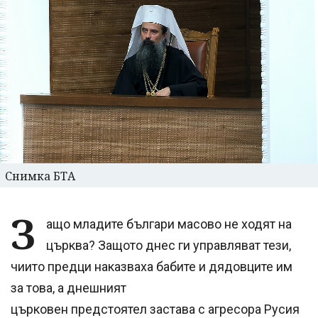
Снимка БТА
З
ащо младите българи масово не ходят на
църква? Защото днес ги управляват тези,
чиито предци наказваха бабите и дядовците им
за това, а днешният
църковен предстоятел застава с агресора Русия