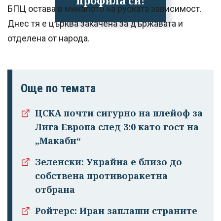
профила си!
БПЦ остава в миналото на руската зависимост.
Днес тя е църква закачена за държавата и
отделена от народа.
Още по темата
ЦСКА почти сигурно на плейоф за
Лига Европа след 3:0 като гост на
„Макаби“
Зеленски: Украйна е близо до
собствена противоракетна
отбрана
Ройтерс: Иран заплаши страните