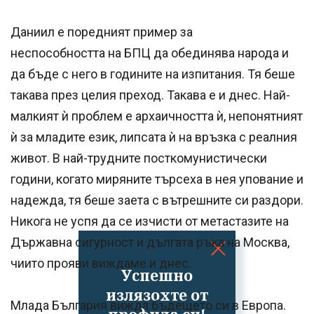
Даниил е поредният пример за
неспособността на БПЦ да обединява народа и
да бъде с него в годините на изпитания. Тя беше
такава през целия преход. Такава е и днес. Най-
малкият ѝ проблем е архаичността ѝ, непонятният
ѝ за младите език, липсата ѝ на връзка с реалния
живот. В най-трудните посткомунистически
години, когато миряните търсеха в нея упование и
надежда, тя беше заета с вътрешните си раздори.
Никога не успя да се изчисти от метастазите на
Държавна сигурност и дългата ръка на Москва,
чиито прояви виждаме и днес.
Успешно
излязохте от
Млада България вижда бъдещето си в Европа.