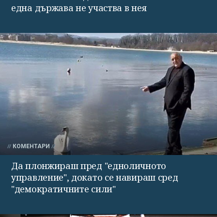
една държава не участва в нея
КОМЕНТАРИ
Да плонжираш пред "едноличното
управление", докато се навираш сред
"демократичните сили"