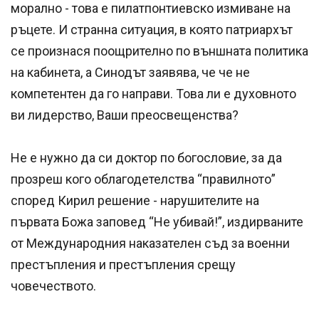
морално - това е пилатпонтиевско измиване на
ръцете. И странна ситуация, в която патриархът
се произнася поощрително по външната политика
на кабинета, а Синодът заявява, че че не
компетентен да го направи. Това ли е духовното
ви лидерство, Ваши преосвещенства?
Не е нужно да си доктор по богословие, за да
прозреш кого облагодетелства “правилното”
според Кирил решение - нарушителите на
първата Божа заповед “Не убивай!”, издирваните
от Международния наказателен съд за военни
престъпления и престъпления срещу
човечеството.