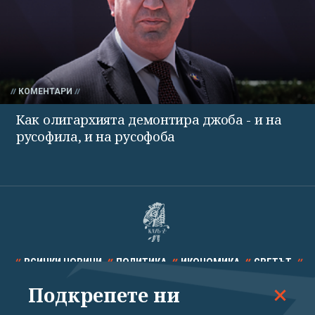
КОМЕНТАРИ
Как олигархията демонтира джоба - и на
русофила, и на русофоба
ВСИЧКИ НОВИНИ
ПОЛИТИКА
ИКОНОМИКА
СВЕТЪТ
Подкрепете ни
СПОРТ
КУЛТУРА
ТЕХНОЛОГИИ
КАЛЕЙДОСКОП