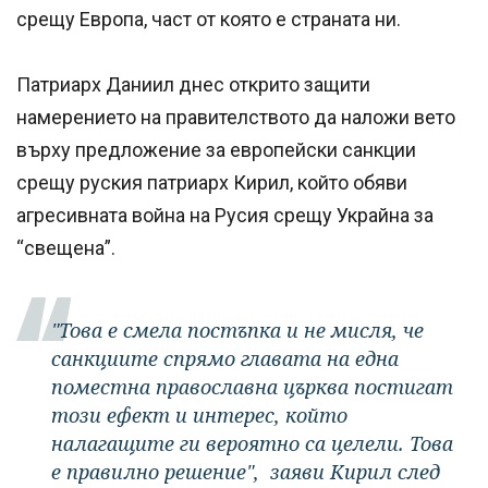
срещу Европа, част от която е страната ни.
Патриарх Даниил днес открито защити
намерението на правителството да наложи вето
върху предложение за европейски санкции
срещу руския патриарх Кирил, който обяви
агресивната война на Русия срещу Украйна за
“свещена”.
"Това е смела постъпка и не мисля, че
санкциите спрямо главата на една
поместна православна църква постигат
този ефект и интерес, който
налагащите ги вероятно са целели. Това
е правилно решение", заяви Кирил след