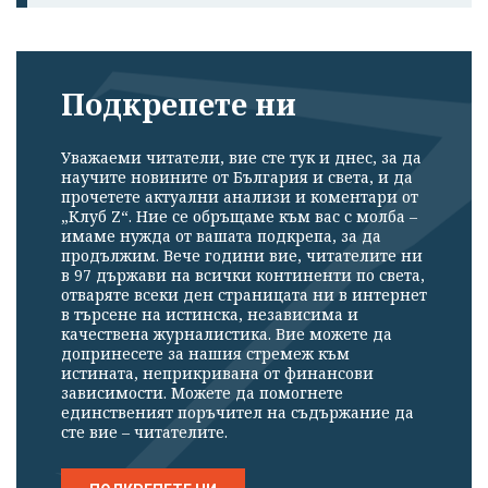
Подкрепете ни
Уважаеми читатели, вие сте тук и днес, за да
научите новините от България и света, и да
прочетете актуални анализи и коментари от
„Клуб Z“. Ние се обръщаме към вас с молба –
имаме нужда от вашата подкрепа, за да
продължим. Вече години вие, читателите ни
в 97 държави на всички континенти по света,
отваряте всеки ден страницата ни в интернет
в търсене на истинска, независима и
качествена журналистика. Вие можете да
допринесете за нашия стремеж към
истината, неприкривана от финансови
зависимости. Можете да помогнете
единственият поръчител на съдържание да
сте вие – читателите.