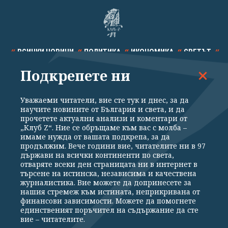
ВСИЧКИ НОВИНИ
ПОЛИТИКА
ИКОНОМИКА
СВЕТЪТ
Подкрепете ни
СПОРТ
КУЛТУРА
ТЕХНОЛОГИИ
КАЛЕЙДОСКОП
МНЕНИЯ
Уважаеми читатели, вие сте тук и днес, за да
научите новините от България и света, и да
прочетете актуални анализи и коментари от
„Клуб Z“. Ние се обръщаме към вас с молба –
имаме нужда от вашата подкрепа, за да
продължим. Вече години вие, читателите ни в 97
Общи условия
Политика за поверителност
държави на всички континенти по света,
отваряте всеки ден страницата ни в интернет в
Реклама
Партньори
Контакти
За Клуб Z
търсене на истинска, независима и качествена
Екип
Подкрепете ни
журналистика. Вие можете да допринесете за
нашия стремеж към истината, неприкривана от
финансови зависимости. Можете да помогнете
единственият поръчител на съдържание да сте
Издател на www.clubz.bg е „Клуб Зебра Медия“ ЕООД, София, ул. "Алеко
вие – читателите.
Константинов" 3. Всички права запазени 2026 „Клуб Зебра Медия“
ЕООД.