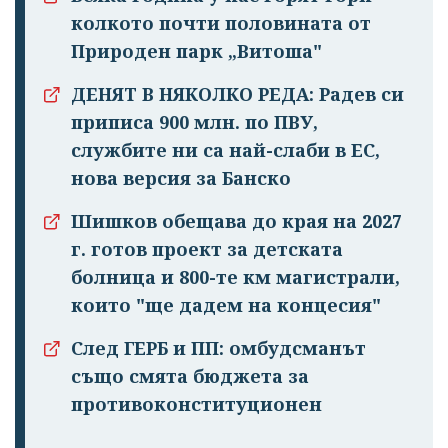
колкото почти половината от
Природен парк „Витоша"
ДЕНЯТ В НЯКОЛКО РЕДА: Радев си
приписа 900 млн. по ПВУ,
службите ни са най-слаби в ЕС,
нова версия за Банско
Шишков обещава до края на 2027
г. готов проект за детската
Успешно
болница и 800-те км магистрали,
излязохте от
които "ще дадем на концесия"
профила си!
След ГЕРБ и ПП: омбудсманът
също смята бюджета за
противоконституционен