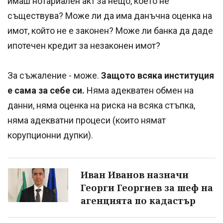
имаш нотариален акт за нещо, което не
съществува? Може ли да има данъчна оценка на
имот, който не е законен? Може ли банка да даде
ипотечен кредит за незаконен имот?
За съжаление - може.
Защото всяка институция
е сама за себе си.
Няма адекватен обмен на
данни, няма оценка на риска на всяка стъпка,
няма адекватни процеси (които нямат
корупционни дупки).
Иван Иванов назначи
Георги Георгиев за шеф на
агенцията по кадастър