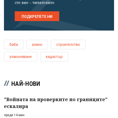
сте вие – читателите.
ПОДКРЕПЕТЕ НИ
баба
алино
строителство
узаконяване
кадастър
НАЙ-НОВИ
"Войната на проверките по границите"
ескалира
преди 14 мин