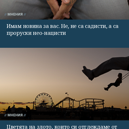
МНЕНИЯ
Имам новина за вас. Не, не са садисти, а са
проруски нео-нацисти
МНЕНИЯ
Цветята на злото, които си отглеждаме от