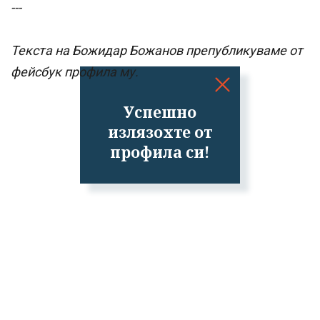
---
Текста на Божидар Божанов препубликуваме от
фейсбук профила му.
Успешно
излязохте от
профила си!