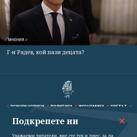
МНЕНИЯ
Г-н Радев, кой пази децата?
ВСИЧКИ НОВИНИ
ПОЛИТИКА
ИКОНОМИКА
СВЕТЪТ
Подкрепете ни
СПОРТ
КУЛТУРА
ТЕХНОЛОГИИ
КАЛЕЙДОСКОП
МНЕНИЯ
Уважаеми читатели, вие сте тук и днес, за да