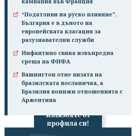
кампания във Франция
“Податливи на руско влияние".
България е в дъното на
европейската класация за
разузнавателни служби
Инфантино свика извънредна
среща на ФИФА
Вашингтон отне визата на
бразилската посланичка, а
Бразилия понижи отношенията с
Аржентина
Успешно
излязохте от
профила си!