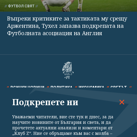
ФУТБОЛ СВЯТ
Въпреки критиките за тактиката му срещу
Аржентина, Тухел запазва подкрепата на
Футболната асоциация на Англия
ВСИЧКИ НОВИНИ
ПОЛИТИКА
ИКОНОМИКА
СВЕТЪТ
Подкрепете ни
СПОРТ
КУЛТУРА
ТЕХНОЛОГИИ
КАЛЕЙДОСКОП
МНЕНИЯ
Уважаеми читатели, вие сте тук и днес, за да
научите новините от България и света, и да
прочетете актуални анализи и коментари от
„Клуб Z“. Ние се обръщаме към вас с молба –