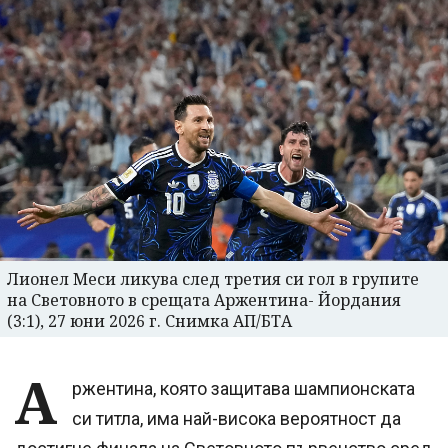
Лионел Меси ликува след третия си гол в групите
на Световното в срещата Аржентина- Йордания
(3:1), 27 юни 2026 г. Снимка АП/БТА
А
ржентина, която защитава шампионската
си титла, има най-висока вероятност да