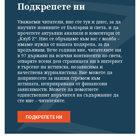
Подкрепете ни
Уважаеми читатели, вие сте тук и днес, за да
научите новините от България и света, и да
прочетете актуални анализи и коментари от
„Клуб Z“. Ние се обръщаме към вас с молба –
имаме нужда от вашата подкрепа, за да
продължим. Вече години вие, читателите ни
в 97 държави на всички континенти по света,
отваряте всеки ден страницата ни в интернет
в търсене на истинска, независима и
качествена журналистика. Вие можете да
допринесете за нашия стремеж към
истината, неприкривана от финансови
зависимости. Можете да помогнете
единственият поръчител на съдържание да
сте вие – читателите.
ПОДКРЕПЕТЕ НИ