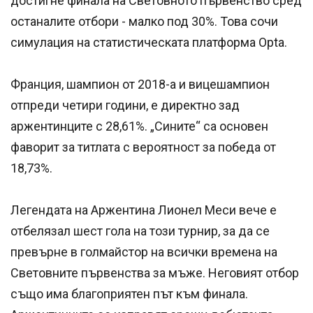
достигне финала на Световното първенство сред
останалите отбори - малко под 30%. Това сочи
симулация на статистическата платформа Opta.
Франция, шампион от 2018-a и вицешампион
отпреди четири години, е директно зад
аржентинците с 28,61%. „Сините“ са основен
фаворит за титлата с вероятност за победа от
18,73%.
Легендата на Аржентина Лионел Меси вече е
отбелязал шест гола на този турнир, за да се
превърне в голмайстор на всички времена на
Световните първенства за мъже. Неговият отбор
също има благоприятен път към финала.