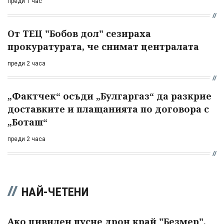
преди 1 час
От ТЕЦ "Бобов дол" сезираха
прокуратурата, че снимат централата
преди 2 часа
„Фактчек“ осъди „Булгаргаз“ да разкрие
доставките и плащанията по договора с
„Боташ“
преди 2 часа
НАЙ-ЧЕТЕНИ
Ако цивилен пусне дрон край "Безмер",