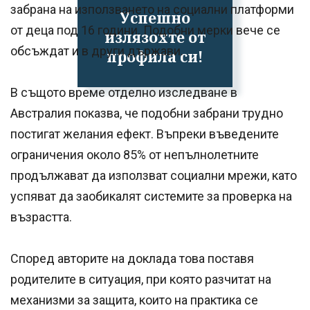
забрана на използването на социални платформи
Успешно
от деца под 16 години. Подобни мерки вече се
излязохте от
обсъждат и в други държави.
профила си!
В същото време отделно изследване в
Австралия показва, че подобни забрани трудно
постигат желания ефект. Въпреки въведените
ограничения около 85% от непълнолетните
продължават да използват социални мрежи, като
успяват да заобикалят системите за проверка на
възрастта.
Според авторите на доклада това поставя
родителите в ситуация, при която разчитат на
механизми за защита, които на практика се