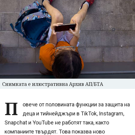
Снимката е илюстративна Архив АП/БТА
П
овече от половината функции за защита на
деца и тийнейджъри в TikTok, Instagram,
Snapchat и YouTube не работят така, както
компаниите твърдят. Това показва ново