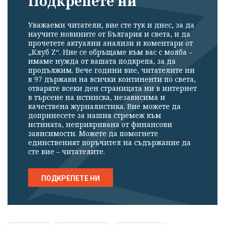
Подкрепете ни
Уважаеми читатели, вие сте тук и днес, за да
научите новините от България и света, и да
прочетете актуални анализи и коментари от
„Клуб Z“. Ние се обръщаме към вас с молба –
имаме нужда от вашата подкрепа, за да
продължим. Вече години вие, читателите ни
в 97 държави на всички континенти по света,
отваряте всеки ден страницата ни в интернет
в търсене на истинска, независима и
качествена журналистика. Вие можете да
допринесете за нашия стремеж към
истината, неприкривана от финансови
зависимости. Можете да помогнете
единственият поръчител на съдържание да
сте вие – читателите.
ПОДКРЕПЕТЕ НИ