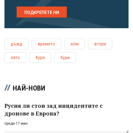
ПОДКРЕПЕТЕ НИ
дъжд
времето
юли
втори
лято
буря
бури
НАЙ-НОВИ
Русия ли стои зад инцидентите с
дронове в Европа?
преди 17 мин