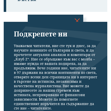
Успешно
Подкрепете ни
излязохте от
профила си!
Уважаеми читатели, вие сте тук и днес, за да
научите новините от България и света, и да
прочетете актуални анализи и коментари от
„Клуб Z“. Ние се обръщаме към вас с молба –
имаме нужда от вашата подкрепа, за да
продължим. Вече години вие, читателите ни
в 97 държави на всички континенти по света,
отваряте всеки ден страницата ни в интернет
в търсене на истинска, независима и
качествена журналистика. Вие можете да
допринесете за нашия стремеж към
истината, неприкривана от финансови
зависимости. Можете да помогнете
единственият поръчител на съдържание да
сте вие – читателите.