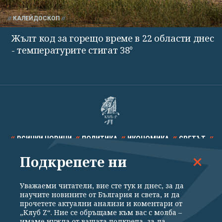
КАЛЕЙДОСКОП
Жълт код за горещо време в 22 области днес
- температурите стигат 38°
ВСИЧКИ НОВИНИ
ПОЛИТИКА
ИКОНОМИКА
СВЕТЪТ
Подкрепете ни
СПОРТ
КУЛТУРА
ТЕХНОЛОГИИ
КАЛЕЙДОСКОП
МНЕНИЯ
Уважаеми читатели, вие сте тук и днес, за да
научите новините от България и света, и да
прочетете актуални анализи и коментари от
„Клуб Z“. Ние се обръщаме към вас с молба –
имаме нужда от вашата подкрепа, за да