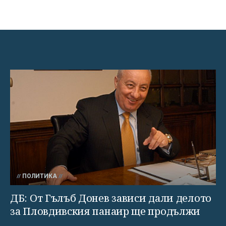
ПОЛИТИКА
ДБ: От Гълъб Донев зависи дали делото
за Пловдивския панаир ще продължи