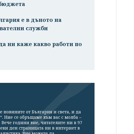
 бюджета
лгария е в дъното на
авателни служби
 да ни каже какво работи по
е новините от България и света, и да
“. Ние се обръщаме към вас с молба –
Вече години вие, читателите ни в 97
секи ден страницата ни в интернет в
налистика. Вие можете да