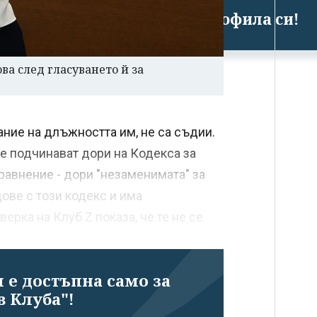
Успешно излязохте от профила си!
ва след гласуването й за
ние на длъжността им, не са съдии.
се подчинават дори на Кодекса за
равнение - дори "незаменимата" за
ове с този кодекс и има
ерка на Клуб Z показа, че те не се
 е достъпна само за
в Клуба"!