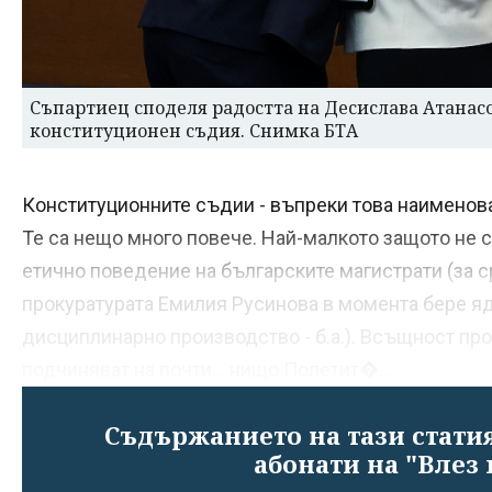
Съпартиец споделя радостта на Десислава Атанасо
конституционен съдия. Снимка БТА
Конституционните съдии - въпреки това наименова
Те са нещо много повече. Най-малкото защото не 
етично поведение на българските магистрати (за с
прокуратурата Емилия Русинова в момента бере яд
дисциплинарно производство - б.а.). Всъщност пров
подчиняват на почти... нищо Полетит�...
Съдържанието на тази статия
абонати на "Влез 