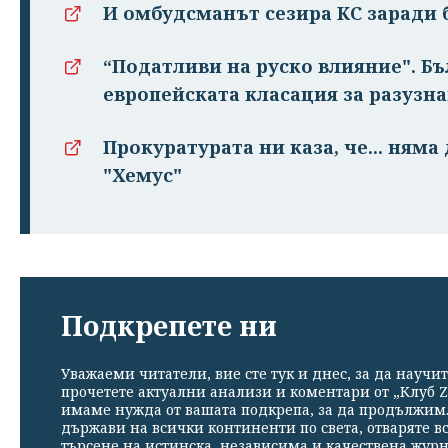
И омбудсманът сезира КС заради
“Податливи на руско влияние". Бъ
европейската класация за разузн
Прокуратурата ни каза, че... няма
"Хемус"
Подкрепете ни
Уважаеми читатели, вие сте тук и днес, за да научит
прочетете актуални анализи и коментари от „Клуб Z
имаме нужда от вашата подкрепа, за да продължим. 
държави на всички континенти по света, отваряте в
търсене на истинска, независима и качествена жур