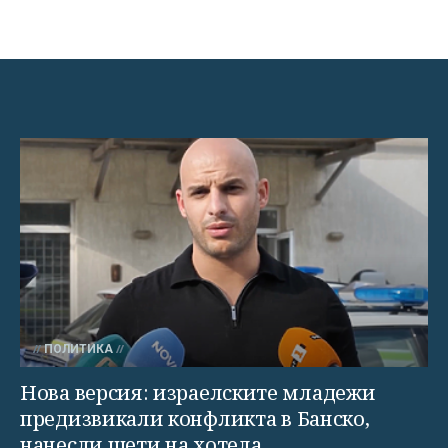
ПОЛИТИКА
Нова версия: израелските младежи
предизвикали конфликта в Банско,
нанесли щети на хотела