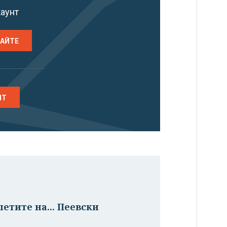
каунт
РАЙТЕ
НТ
етите на... Пеевски