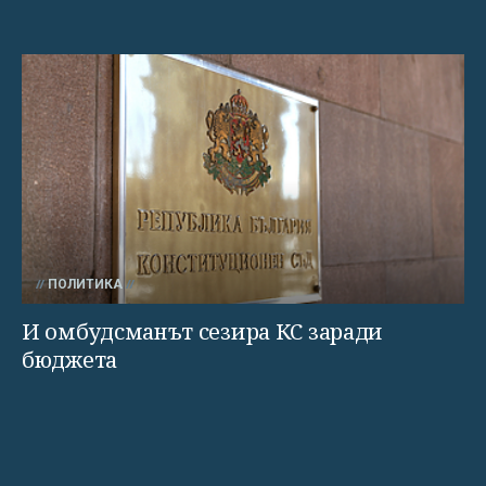
ПОЛИТИКА
И омбудсманът сезира КС заради
бюджета