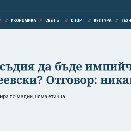
А
ИКОНОМИКА
СВЕТЪТ
СПОРТ
КУЛТУРА
ТЕХ
съдия да бъде импийч
еевски? Отговор: ника
зира по медии, няма етична