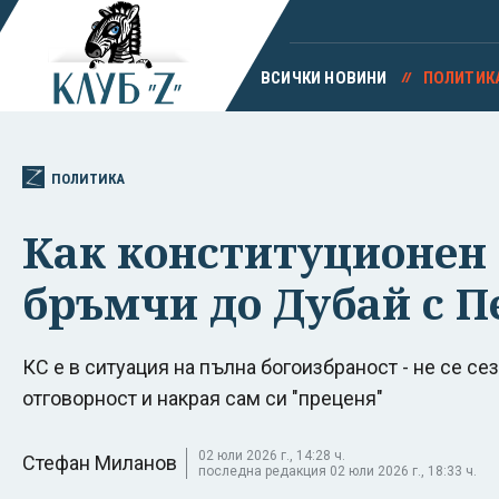
ВСИЧКИ НОВИНИ
ПОЛИТИК
ПОЛИТИКА
Как конституционен 
бръмчи до Дубай с П
КС е в ситуация на пълна богоизбраност - не се се
отговорност и накрая сам си "преценя"
02 юли 2026 г., 14:28 ч.
Стефан Миланов
последна редакция 02 юли 2026 г., 18:33 ч.