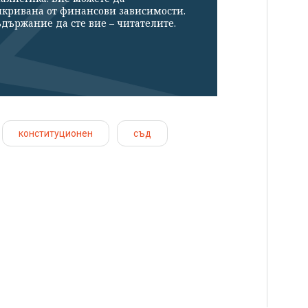
икривана от финансови зависимости.
държание да сте вие – читателите.
конституционен
съд