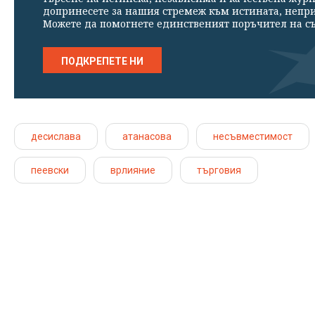
допринесете за нашия стремеж към истината, непр
Можете да помогнете единственият поръчител на съ
ПОДКРЕПЕТЕ НИ
десислава
атанасова
несъвместимост
пеевски
врлияние
търговия