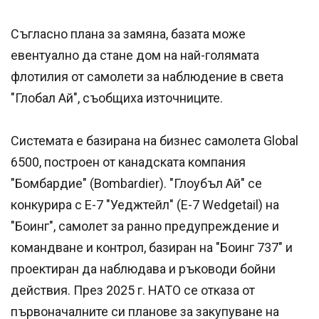
Съгласно плана за замяна, базата може
евентуално да стане дом на най-голямата
флотилия от самолети за наблюдение в света
"Глобал Ай", съобщиха източниците.
Системата е базирана на бизнес самолета Global
6500, построен от канадската компания
"Бомбардие" (Bombardier). "Глоубъл Ай" се
конкурира с E-7 "Уеджтейл" (E-7 Wedgetail) на
"Боинг", самолет за ранно предупреждение и
командване и контрол, базиран на "Боинг 737" и
проектиран да наблюдава и ръководи бойни
действия. През 2025 г. НАТО се отказа от
първоначалните си планове за закупуване на