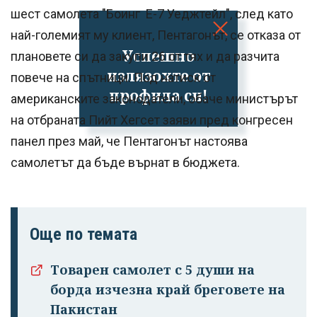
шест самолета "Боинг E-7 Уеджтейл", след като
най-големият му клиент, Пентагонът, се отказа от
Успешно
плановете си да закупи 26 от тях и да разчита
излязохте от
повече на спътници. Под натиск от
профила си!
американските законодатели, обаче министърът
на отбраната Пийт Хегсет заяви пред конгресен
панел през май, че Пентагонът настоява
самолетът да бъде върнат в бюджета.
Още по темата
Товарен самолет с 5 души на
борда изчезна край бреговете на
Пакистан