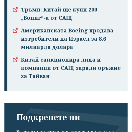
Тръмп: Китай ще купи 200
„Боинг“-а от САЩ
Американската Boeing продава
изтребители на Израел за 8,6
милиарда долара
Китай санкционира лица и
компании от САЩ заради оръжие
за Тайван
Подкрепете ни
Уважаеми читатели, вие сте тук и днес, за да