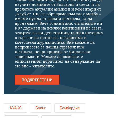
научите новините от България и света, и да
прочетете актуални анализи и коментари от
„Клуб Z“. Ние се обръщаме към вас с молба –
имаме нужда от вашата подкрепа, за да
продължим. Вече години вие, читателите ни
в 97 държави на всички континенти по света,
отваряте всеки ден страницата ни в интернет
в търсене на истинска, независима и
качествена журналистика. Вие можете да
допринесете за нашия стремеж към
истината, неприкривана от финансови
зависимости. Можете да помогнете
единственият поръчител на съдържание да
сте вие – читателите.
ПОДКРЕПЕТЕ НИ
АУАКС
Боинг
Бомбардие