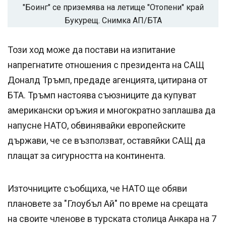
"Боинг" се приземява на летище "Отопени" край
Букурещ. Снимка АП/БТА
Този ход може да постави на изпитание
напрегнатите отношения с президента на САЩ
Доналд Тръмп, предаде агенцията, цитирана от
БТА. Тръмп настоява съюзниците да купуват
американски оръжия и многократно заплашва да
напусне НАТО, обвинявайки европейските
държави, че се възползват, оставяйки САЩ да
плащат за сигурността на континента.
Източниците съобщиха, че НАТО ще обяви
плановете за "Глоубъл Ай" по време на срещата
на своите членове в турската столица Анкара на 7