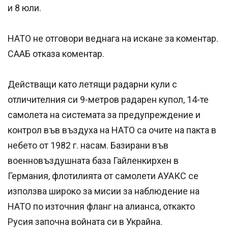
и 8 юли.
НАТО не отговори веднага на искане за коментар.
СААБ отказа коментар.
Действащи като летящи радарни кули с
отличителния си 9-метров радарен купол, 14-те
самолета на системата за предупреждение и
контрол във въздуха на НАТО са очите на пакта в
небето от 1982 г. насам. Базирани във
военновъздушната база Гайленкирхен в
Германия, флотилията от самолети АУАКС се
използва широко за мисии за наблюдение на
НАТО по източния фланг на алианса, откакто
Русия започна войната си в Украйна.