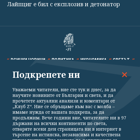
Лайпциг е бил с експлозив и детонатор
ВСИЧКИ НОВИНИ
ПОЛИТИКА
ИКОНОМИКА
СВЕТЪТ
Подкрепете ни
СПОРТ
КУЛТУРА
ТЕХНОЛОГИИ
КАЛЕЙДОСКОП
МНЕНИЯ
Уважаеми читатели, вие сте тук и днес, за да
научите новините от България и света, и да
прочетете актуални анализи и коментари от
„Клуб Z“. Ние се обръщаме към вас с молба –
имаме нужда от вашата подкрепа, за да
продължим. Вече години вие, читателите ни в 97
Общи условия
Политика за поверителност
държави на всички континенти по света,
отваряте всеки ден страницата ни в интернет в
Реклама
Партньори
Контакти
За Клуб Z
търсене на истинска, независима и качествена
Екип
Подкрепете ни