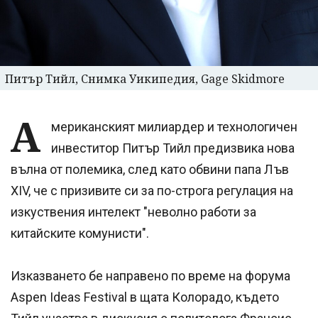
Питър Тийл, Снимка Уикипедия, Gage Skidmore
А
мериканският милиардер и технологичен
инвеститор Питър Тийл предизвика нова
вълна от полемика, след като обвини папа Лъв
XIV, че с призивите си за по-строга регулация на
изкуствения интелект "неволно работи за
китайските комунисти".
Изказването бе направено по време на форума
Aspen Ideas Festival в щата Колорадо, където