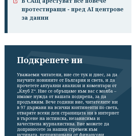
В САЩ арестуват все повече
протестиращи - пред AI центрове
за данни
Подкрепете ни
Уважаеми читатели, вие сте тук и днес, за да
научите новините от България и света, и да
прочетете актуални анализи и коментари от
„Клуб Z“. Ние се обръщаме към вас с молба –
имаме нужда от вашата подкрепа, за да
продължим. Вече години вие, читателите ни
в 97 държави на всички континенти по света,
отваряте всеки ден страницата ни в интернет
в търсене на истинска, независима и
качествена журналистика. Вие можете да
допринесете за нашия стремеж към
истината, неприкривана от финансови