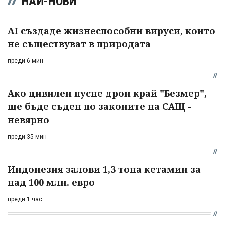
НАЙ-НОВИ
AI създаде жизнеспособни вируси, които
не съществуват в природата
преди 6 мин
Ако цивилен пусне дрон край "Безмер",
ще бъде съден по законите на САЩ -
невярно
преди 35 мин
Индонезия залови 1,3 тона кетамин за
над 100 млн. евро
преди 1 час