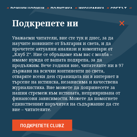
ВСИЧКИ НОВИНИ
ПОЛИТИКА
ИКОНОМИКА
СВЕТЪТ
Подкрепете ни
СПОРТ
КУЛТУРА
ТЕХНОЛОГИИ
КАЛЕЙДОСКОП
МНЕНИЯ
Уважаеми читатели, вие сте тук и днес, за да
научите новините от България и света, и да
прочетете актуални анализи и коментари от
„Клуб Z“. Ние се обръщаме към вас с молба –
имаме нужда от вашата подкрепа, за да
продължим. Вече години вие, читателите ни в 97
Общи условия
Политика за поверителност
държави на всички континенти по света,
отваряте всеки ден страницата ни в интернет в
Реклама
Партньори
Контакти
За Клуб Z
търсене на истинска, независима и качествена
Екип
Подкрепете ни
журналистика. Вие можете да допринесете за
нашия стремеж към истината, неприкривана от
финансови зависимости. Можете да помогнете
единственият поръчител на съдържание да сте
Издател на www.clubz.bg е „Клуб Зебра Медия“ ЕООД, София, ул. "Алеко
вие – читателите.
Константинов" 3. Всички права запазени 2026 „Клуб Зебра Медия“
ЕООД.
Препечатването на материали, снимки и видео от www.clubz.bg без
разрешение ще бъде преследвано по съдебен път, съгласно
ПОДКРЕПЕТЕ CLUBZ
ОБЩИТЕ УСЛОВИЯ