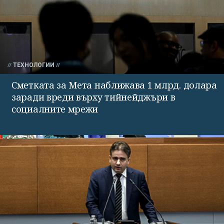
ТЕХНОЛОГИИ
Сметката за Мета наближава 1 млрд. долара
заради вреди върху тийнейджъри в
социалните мрежи