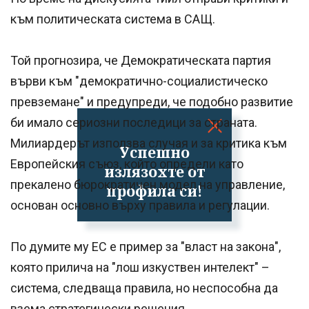
към политическата система в САЩ.
Той прогнозира, че Демократическата партия
върви към "демократично-социалистическо
превземане" и предупреди, че подобно развитие
би имало сериозни последици за страната.
Милиардерът използва случая и за критика към
Успешно
Европейския съюз, който определи като
излязохте от
прекалено бюрократичен модел на управление,
профила си!
основан основно върху правила и регулации.
По думите му ЕС е пример за "власт на закона",
която прилича на "лош изкуствен интелект" –
система, следваща правила, но неспособна да
взема стратегически решения.