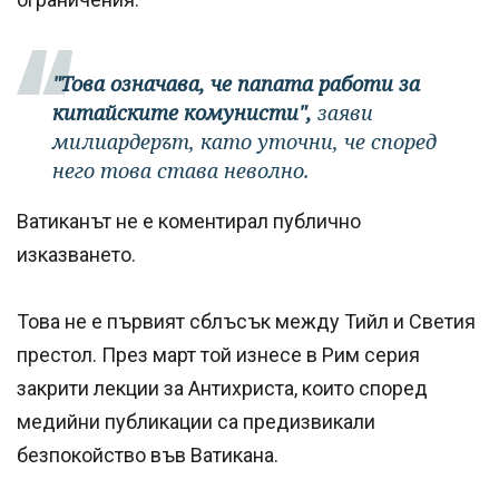
"Това означава, че папата работи за
китайските комунисти",
заяви
милиардерът, като уточни, че според
него това става неволно.
Ватиканът не е коментирал публично
изказването.
Това не е първият сблъсък между Тийл и Светия
престол. През март той изнесе в Рим серия
закрити лекции за Антихриста, които според
медийни публикации са предизвикали
безпокойство във Ватикана.