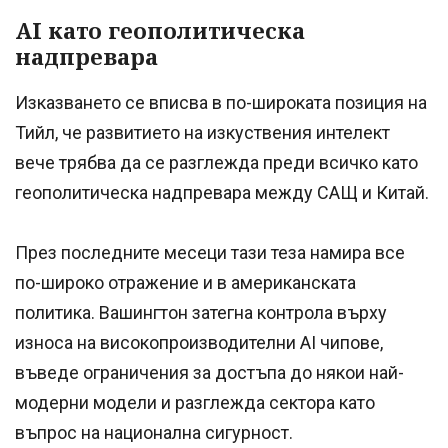
AI като геополитическа
надпревара
Изказването се вписва в по-широката позиция на
Тийл, че развитието на изкуствения интелект
вече трябва да се разглежда преди всичко като
геополитическа надпревара между САЩ и Китай.
През последните месеци тази теза намира все
по-широко отражение и в американската
политика. Вашингтон затегна контрола върху
износа на високопроизводителни AI чипове,
въведе ограничения за достъпа до някои най-
модерни модели и разглежда сектора като
въпрос на национална сигурност.