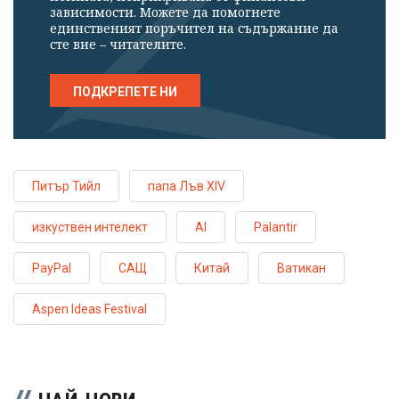
зависимости. Можете да помогнете
единственият поръчител на съдържание да
сте вие – читателите.
ПОДКРЕПЕТЕ НИ
Питър Тийл
папа Лъв XIV
изкуствен интелект
AI
Palantir
PayPal
САЩ
Китай
Ватикан
Aspen Ideas Festival