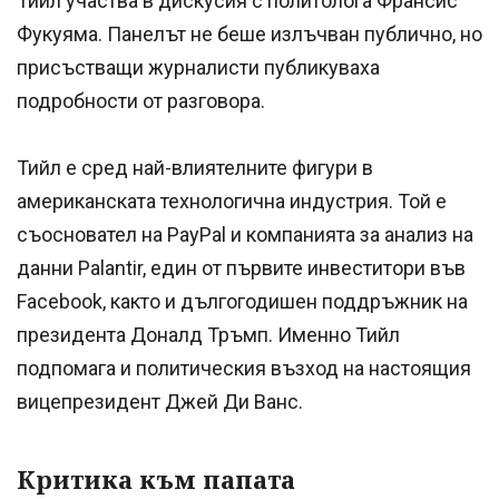
Тийл участва в дискусия с политолога Франсис
Фукуяма. Панелът не беше излъчван публично, но
присъстващи журналисти публикуваха
подробности от разговора.
Тийл е сред най-влиятелните фигури в
американската технологична индустрия. Той е
съосновател на PayPal и компанията за анализ на
данни Palantir, един от първите инвеститори във
Facebook, както и дългогодишен поддръжник на
президента Доналд Тръмп. Именно Тийл
подпомага и политическия възход на настоящия
вицепрезидент Джей Ди Ванс.
Критика към папата