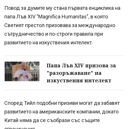
Повод за думите му стана първата енциклика на
папа Лъв XIV "Magnifica Humanitas", в която
Светият престол призовава за международно
сътрудничество и по-строги правила при
развитието на изкуствения интелект.
Папа Лъв XIV призова за
"разоръжаване" на
изкуствения интелект
Според Тийл подобни призиви могат да забавят
развитието на американските компании, докато
Китай няма да се съобрази със същите
ограничения.