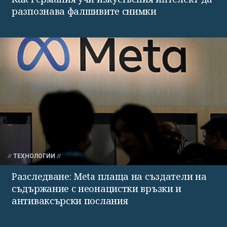
разпознава фалшивите снимки
ТЕХНОЛОГИИ
Разследване: Meta плаща на създатели на
съдържание с неонацистки връзки и
антиваксърски послания