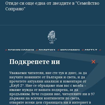
Отиде си още една от звездите в "Семейство
Сопрано"
ВСИЧКИ НОВИНИ
ПОЛИТИКА
ИКОНОМИКА
СВЕТЪТ
Подкрепете ни
СПОРТ
КУЛТУРА
ТЕХНОЛОГИИ
КАЛЕЙДОСКОП
МНЕНИЯ
Уважаеми читатели, вие сте тук и днес, за да
научите новините от България и света, и да
прочетете актуални анализи и коментари от
„Клуб Z“. Ние се обръщаме към вас с молба –
имаме нужда от вашата подкрепа, за да
продължим. Вече години вие, читателите ни в 97
Общи условия
Политика за поверителност
държави на всички континенти по света,
отваряте всеки ден страницата ни в интернет в
Реклама
Партньори
Контакти
За Клуб Z