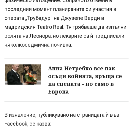
физическо изтощение. Сопраното отмени в
последния момент планираните си участия в
операта „Трубадур“ на Джузепе Верди в
мадридския Teatro Real. Тя трябваше да изпълни
ролята на Леонора, но лекарите са ѝ предписали
няколкоседмична почивка.
Анна Нетребко все пак
осъди войната, връща се
на сцената - но само в
Европа
В изявление, публикувано на страницата ѝ във
Facebook, се казва: