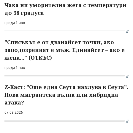
Чака ни уморителна жега с температури
до 38 градуса
преди 1 час
"Списъкът е от дванайсет точки, ако
заподозреният е мъж. Единайсет – ако е
жена..." (ОТКЪС)
преди 1 час
Z-Каст: "Още една Сеута нахлува в Сеута".
Нова мигрантска вълна или хибридна
атака?
07.08.2026