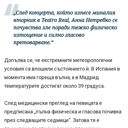
„След концерта, който изнесе миналия
вторник в Teatro Real, Анна Нетребко се
почувства зле поради тежко физическо
изтощение и силно гласово
претоварване.“
Допълва се, че екстремните метеорологични
условия са влошили състоянието ѝ. В Испания в
момента има гореща вълна, а в Мадрид
температурите достигат около 39 градуса.
След медицински преглед на певицата е
предписана „пълна физическа и гласова почивка
през следващите седмици“. Затова тя е