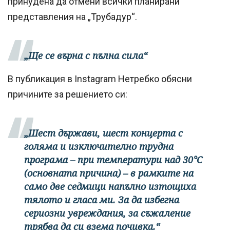
принудена да отмени всички планирани
представления на „Трубадур“.
„Ще се върна с пълна сила“
В публикация в Instagram Нетребко обясни
причините за решението си:
„Шест държави, шест концерта с
голяма и изключително трудна
програма – при температури над 30°C
(основната причина) – в рамките на
само две седмици напълно изтощиха
тялото и гласа ми. За да избегна
сериозни увреждания, за съжаление
трябва да си взема почивка.“