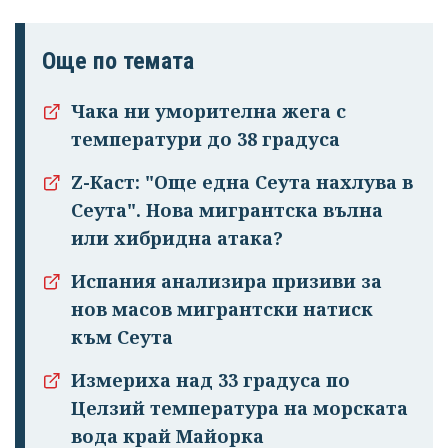
Още по темата
Успешно
Чака ни уморителна жега с
излязохте от
температури до 38 градуса
профила си!
Z-Каст: "Още една Сеута нахлува в
Сеута". Нова мигрантска вълна
или хибридна атака?
Испания анализира призиви за
нов масов мигрантски натиск
към Сеута
Измериха над 33 градуса по
Целзий температура на морската
вода край Майорка