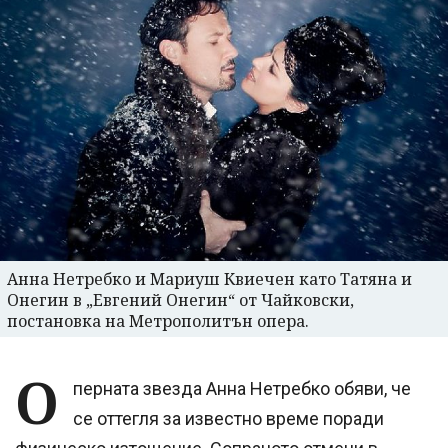
Анна Нетребко и Мариуш Квиечен като Татяна и
Онегин в „Евгений Онегин“ от Чайковски,
постановка на Метрополитън опера.
О
перната звезда Анна Нетребко обяви, че
се оттегля за известно време поради