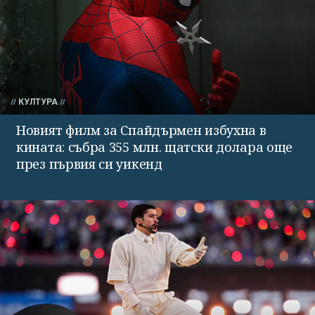
КУЛТУРА
Новият филм за Спайдърмен избухна в
кината: събра 355 млн. щатски долара още
през първия си уикенд