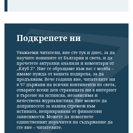
Подкрепете ни
Уважаеми читатели, вие сте тук и днес, за да
научите новините от България и света, и да
прочетете актуални анализи и коментари от
„Клуб Z“. Ние се обръщаме към вас с молба –
имаме нужда от вашата подкрепа, за да
продължим. Вече години вие, читателите ни
в 97 държави на всички континенти по света,
отваряте всеки ден страницата ни в интернет
в търсене на истинска, независима и
качествена журналистика. Вие можете да
допринесете за нашия стремеж към
истината, неприкривана от финансови
зависимости. Можете да помогнете
единственият поръчител на съдържание да
сте вие – читателите.