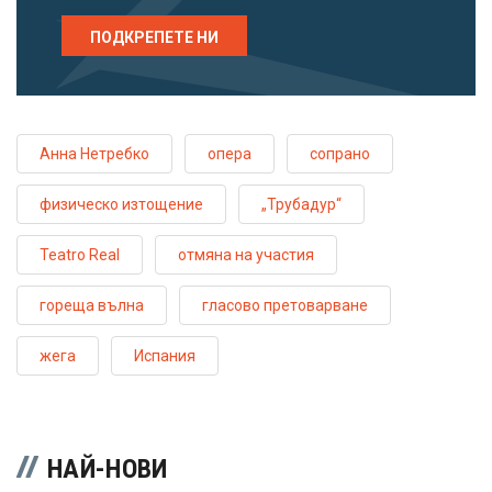
ПОДКРЕПЕТЕ НИ
Анна Нетребко
опера
сопрано
физическо изтощение
„Трубадур“
Teatro Real
отмяна на участия
гореща вълна
гласово претоварване
жега
Испания
НАЙ-НОВИ