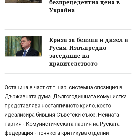
безпрецедентна цена в
Украйна
Криза за бензин и дизел в
Русия. Извънредно
заседание на
правителството
Останина е част от т. нар. системна опозиция в
Държавната дума. Дългогодишната комунистка
представлява носталгичното крило, което
идеализира бившия Съветски съюз. Нейната
партия - Комунистическата партия на Руската
федерация - понякога критикува отделни