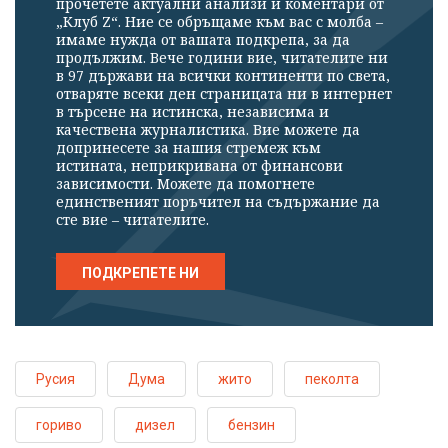
прочетете актуални анализи и коментари от
„Клуб Z“. Ние се обръщаме към вас с молба –
имаме нужда от вашата подкрепа, за да
продължим. Вече години вие, читателите ни
в 97 държави на всички континенти по света,
отваряте всеки ден страницата ни в интернет
в търсене на истинска, независима и
качествена журналистика. Вие можете да
допринесете за нашия стремеж към
истината, неприкривана от финансови
зависимости. Можете да помогнете
единственият поръчител на съдържание да
сте вие – читателите.
ПОДКРЕПЕТЕ НИ
Русия
Дума
жито
пеколта
гориво
дизел
бензин