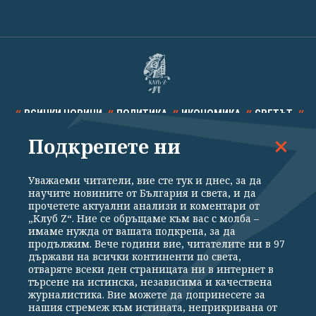
ВСИЧКИ НОВИНИ
ПОЛИТИКА
ИКОНОМИКА
СВЕТЪТ
Подкрепете ни
СПОРТ
КУЛТУРА
ТЕХНОЛОГИИ
КАЛЕЙДОСКОП
МНЕНИЯ
Уважаеми читатели, вие сте тук и днес, за да
научите новините от България и света, и да
прочетете актуални анализи и коментари от
„Клуб Z“. Ние се обръщаме към вас с молба –
имаме нужда от вашата подкрепа, за да
продължим. Вече години вие, читателите ни в 97
Общи условия
Политика за поверителност
държави на всички континенти по света,
отваряте всеки ден страницата ни в интернет в
Реклама
Партньори
Контакти
За Клуб Z
търсене на истинска, независима и качествена
Екип
Подкрепете ни
журналистика. Вие можете да допринесете за
нашия стремеж към истината, неприкривана от