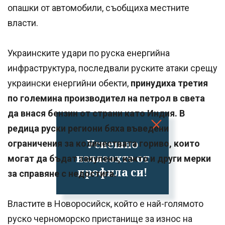
опашки от автомобили, съобщиха местните
власти.
Украинските удари по руска енергийна
инфраструктура, последвали руските атаки срещу
украински енергийни обекти,
принудиха третия
по големина производител на петрол в света
да внася бензин от страни като Индия. В
редица руски региони бяха въведени
Успешно
ограничения за количествата гориво, които
излязохте от
могат да бъдат закупени, както и други мерки
профила си!
за справяне с недостига.
Властите в Новоросийск, който е най-голямото
руско черноморско пристанище за износ на