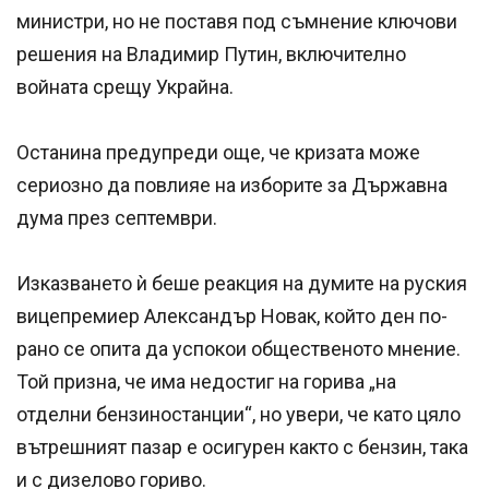
министри, но не поставя под съмнение ключови
решения на Владимир Путин, включително
войната срещу Украйна.
Останина предупреди още, че кризата може
сериозно да повлияе на изборите за Държавна
дума през септември.
Изказването ѝ беше реакция на думите на руския
вицепремиер Александър Новак, който ден по-
рано се опита да успокои общественото мнение.
Той призна, че има недостиг на горива „на
отделни бензиностанции“, но увери, че като цяло
вътрешният пазар е осигурен както с бензин, така
и с дизелово гориво.