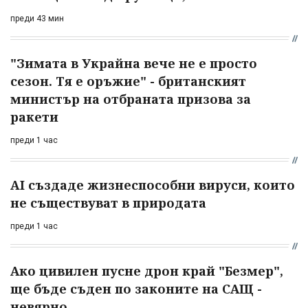
преди 43 мин
"Зимата в Украйна вече не е просто
сезон. Тя е оръжие" - британският
министър на отбраната призова за
ракети
преди 1 час
AI създаде жизнеспособни вируси, които
не съществуват в природата
преди 1 час
Ако цивилен пусне дрон край "Безмер",
ще бъде съден по законите на САЩ -
невярно