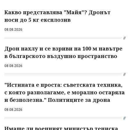
Какво представлява "Майя"? Дронът
носи до 5 кг експлозив
08.08.2026
Дрон нахлу и се взриви на 100 м навътре
в българското въздушно пространство
08.08.2026
"Истината е проста: съветската техника,
с която разполагаме, е морално остаряла
и безполезна." Политиците за дрона
08.08.2026
Имаше ли военният министър тениска