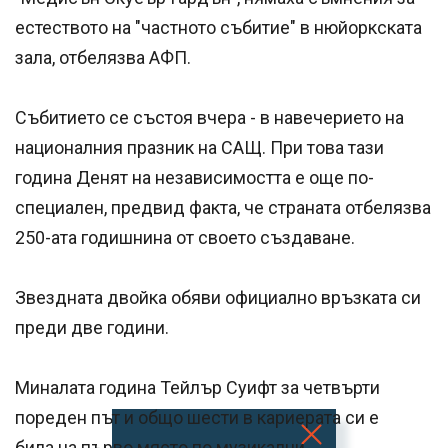
естеството на "частното събитие" в нюйоркската
зала, отбелязва АФП.
Събитието се състоя вчера - в навечерието на
националния празник на САЩ. При това тази
година Денят на независимостта е още по-
специален, предвид факта, че страната отбелязва
250-ата годишнина от своето създаване.
Звездната двойка обяви официално връзката си
преди две години.
Миналата година Тейлър Суифт за четвърти
пореден път и общо шести в кариерата си е
била на първо място по музикални