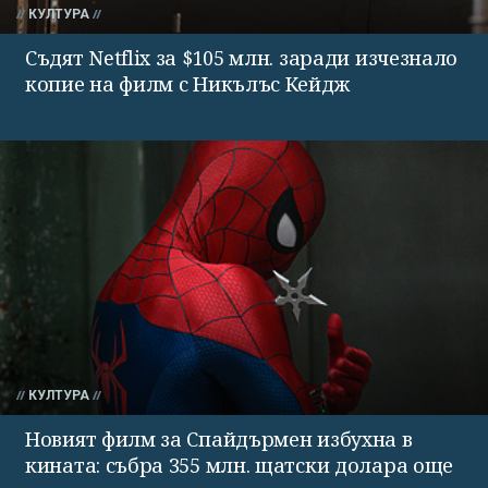
КУЛТУРА
Съдят Netflix за $105 млн. заради изчезнало
копие на филм с Никълъс Кейдж
КУЛТУРА
Новият филм за Спайдърмен избухна в
кината: събра 355 млн. щатски долара още