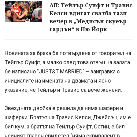
АП: Тейлър Суифт и Травис
Келси вдигат сватба тази
вечер в „Медисън скуеър
гардън“ в Ню Йорк
Новината за брака бе потвърдена от говорител на
Тейлър Суифт, а малко след това отвън на залата
бе изписано "JUST&T MARRIED" – заигравка с
инициалите на имената на двамата и ясно
указание, че Тейлър и Травис са вече женени.
Звездната двойка е решила да няма шафери и
шаферки. Братът на Травис Келси, Джейсън, им е
бил кум, а братът на Тейлър Суифт, Остин, е бил
нейният главен свидетел (няма еквивалент в