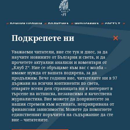
ВСИЧКИ НОВИНИ
ПОЛИТИКА
ИКОНОМИКА
СВЕТЪТ
Подкрепете ни
СПОРТ
КУЛТУРА
ТЕХНОЛОГИИ
КАЛЕЙДОСКОП
МНЕНИЯ
Уважаеми читатели, вие сте тук и днес, за да
научите новините от България и света, и да
прочетете актуални анализи и коментари от
„Клуб Z“. Ние се обръщаме към вас с молба –
имаме нужда от вашата подкрепа, за да
продължим. Вече години вие, читателите ни в 97
Общи условия
Политика за поверителност
държави на всички континенти по света,
отваряте всеки ден страницата ни в интернет в
Реклама
Партньори
Контакти
За Клуб Z
търсене на истинска, независима и качествена
Екип
Подкрепете ни
журналистика. Вие можете да допринесете за
нашия стремеж към истината, неприкривана от
финансови зависимости. Можете да помогнете
единственият поръчител на съдържание да сте
Издател на www.clubz.bg е „Клуб Зебра Медия“ ЕООД, София, ул. "Алеко
вие – читателите.
Константинов" 3. Всички права запазени 2026 „Клуб Зебра Медия“
ЕООД.
Препечатването на материали, снимки и видео от www.clubz.bg без