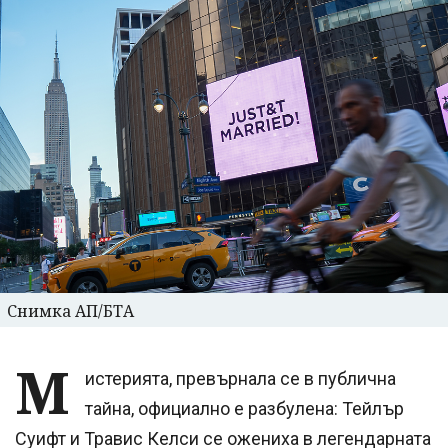
Снимка АП/БТА
М
истерията, превърнала се в публична
тайна, официално е разбулена: Тейлър
Суифт и Травис Келси се ожениха в легендарната