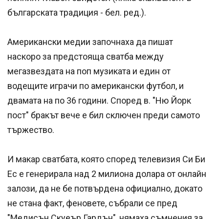
българската традиция - бел. ред.).
Американски медии започнаха да пишат
наскоро за предстояща сватба между
мегазвездата на поп музиката и един от
водещите играчи по американски футбол, и
двамата на по 36 години. Според в. "Ню Йорк
пост" бракът вече е бил сключен преди самото
тържество.
И макар сватбата, която според телевизия Си Би
Ес е генерирала над 2 милиона долара от онлайн
залози, да не бе потвърдена официално, докато
не стана факт, феновете, събрали се пред
"Медисън Скуеър Гардън", нямаха съмнения за