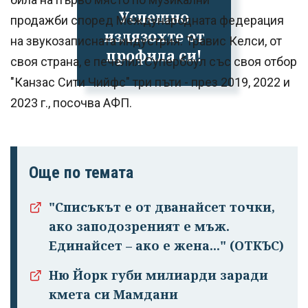
Успешно
продажби според Международната федерация
излязохте от
на звукозаписната индустрия. Травис Келси, от
профила си!
своя страна, е печелил Супербоул със своя отбор
"Канзас Сити Чийфс" три пъти - през 2019, 2022 и
2023 г., посочва АФП.
Още по темата
"Списъкът е от дванайсет точки,
ако заподозреният е мъж.
Единайсет – ако е жена..." (ОТКЪС)
Ню Йорк губи милиарди заради
кмета си Мамдани