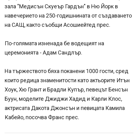
зала "Медисън Скуеър Гардън" в Ню Йорк в
навечерието на 250-годишнината от създаването
на САЩ, както съобщи Асошиейтед прес.
По-голямата изненада бе водещият на
церемонията - Адам Сандлър.
На тържеството бяха поканени 1000 гости, сред
които редица знаменитости като актьорите Итън
Хоук, Хю Грант и Брадли Купър, певецът Бенсън
Буун, моделите Джиджи Хадид и Карли Клос,
актрисата Дакота Джонсън и певицата Камила
Кабейо, посочва Франс прес.