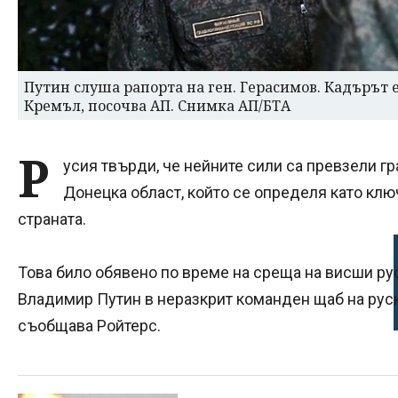
Путин слуша рапорта на ген. Герасимов. Кадърът е
Кремъл, посочва АП. Снимка АП/БТА
Р
усия твърди, че нейните сили са превзели г
Донецка област, който се определя като клю
страната.
Това било обявено по време на среща на висши р
Владимир Путин в неразкрит команден щаб на руск
съобщава Ройтерс.