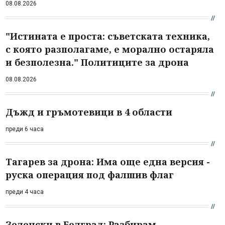
08.08.2026
"Истината е проста: съветската техника,
с която разполагаме, е морално остаряла
и безполезна." Политиците за дрона
08.08.2026
Дъжд и гръмотевици в 4 области
преди 6 часа
Тагарев за дрона: Има още една версия -
руска операция под фалшив флаг
преди 4 часа
Зеленски в Белград: Разбирам