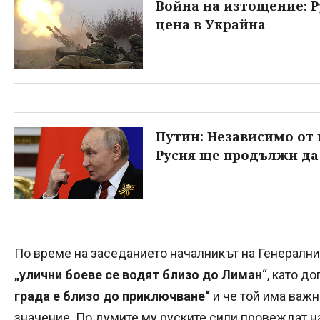
Война на изтощение: 
цена в Украйна
Путин: Независимо от
Русия ще продължи да
По време на заседанието началникът на Генерални
„улични боеве се водят близо до Лиман
“, като д
града е близо до приключване“
и че той има важ
значение. По думите му руските сили провеждат н