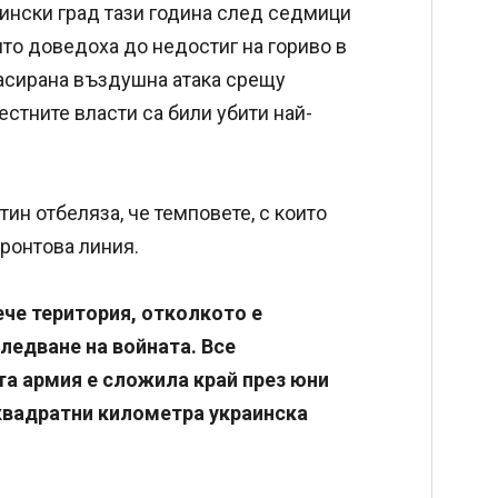
ински град тази година след седмици
ито доведоха до недостиг на гориво в
масирана въздушна атака срещу
естните власти са били убити най-
ин отбеляза, че темповете, с които
фронтова линия.
ече територия, отколкото е
следване на войната. Все
та армия е сложила край през юни
 квадратни километра украинска