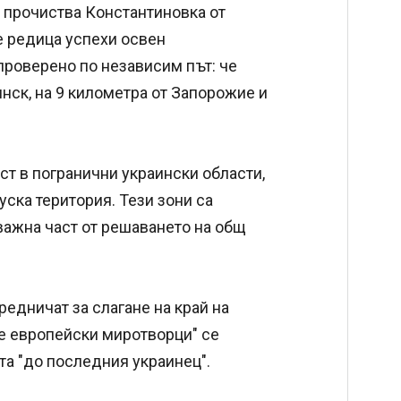
 прочиства Константиновка от
е редица успехи освен
проверено по независим път: че
янск, на 9 километра от Запорожие и
ост в погранични украински области,
уска територия. Тези зони са
важна част от решаването на общ
едничат за слагане на край на
те европейски миротворци" се
та "до последния украинец".