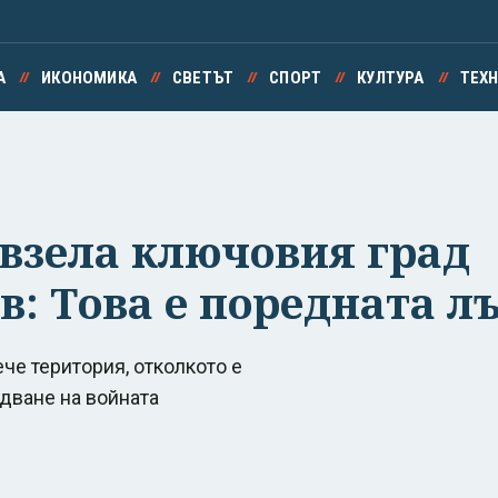
А
ИКОНОМИКА
СВЕТЪТ
СПОРТ
КУЛТУРА
ТЕХ
евзела ключовия град
в: Това е поредната л
че територия, отколкото е
едване на войната