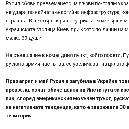
Русия обяви превземането на първи по-голям укра
на удари по нейната енергийна инфраструктура, ко
страната. В четвъртък рано сутринта тя извърши 
украинската столица Киев, при която по данни на м
малко 30 души.
На съвещание в командния пункт, който посети, Пут
руската армия настъпва, се увеличават на цялата 
През април и май Русия е загубила в Украйна пов
превзела, сочат обаче данни на Института за из
пак, според американския мозъчен тръст, руска
на негативната тенденция, като е завоювала 30
територия.