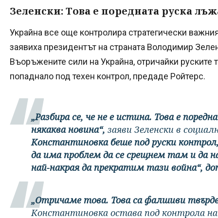
Зеленски: Това е поредната руска лъж
Украйна все още контролира стратегически важния
заявиха президентът на страната Володимир Зелен
Въоръжените сили на Украйна, отричайки руските 
попаднало под техен контрол, предаде Ройтерс.
„Разбира се, че не е истина. Това е поредн
някаква новина“,
заяви Зеленски в социал
Константиновка беше под руски контрол
да има проблем да се срещнем там и да 
най-накрая да прекратим тази война“, до
„Отричаме това. Това са фалшиви твърд
Константиновка остава под контрола н