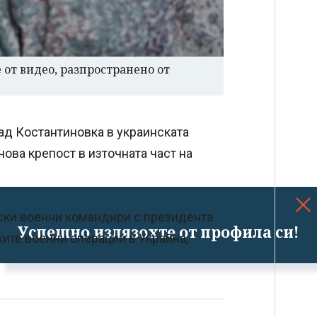
 от видео, разпространено от
рад Костантиновка в украинската
чова крепост в източната част на
уски военни командири с президента
Успешно излязохте от профила си!
ите военни операции в Украйна,