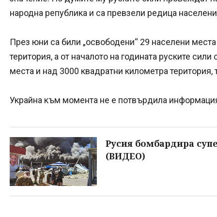
народна република и са превзели редица населени
През юни са били „освободени“ 29 населени места
територия, а от началото на годината руските сили
места и над 3000 квадратни километра територия,
Украйна към момента не е потвърдила информацият
Русия бомбардира суп
(ВИДЕО)