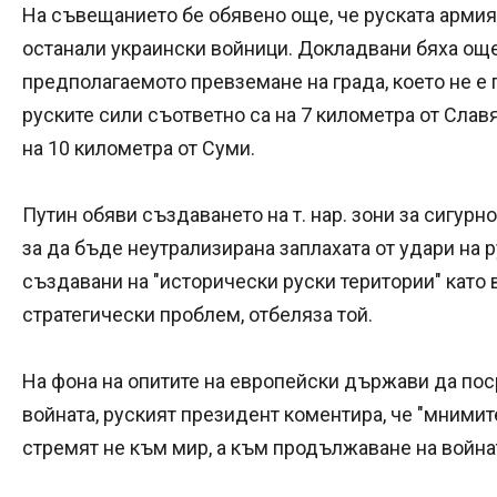
На съвещанието бе обявено още, че руската армия
останали украински войници. Докладвани бяха ощ
предполагаемото превземане на града, което не е 
руските сили съответно са на 7 километра от Слав
на 10 километра от Суми.
Путин обяви създаването на т. нар. зони за сигурн
за да бъде неутрализирана заплахата от удари на р
създавани на "исторически руски територии" като 
стратегически проблем, отбеляза той.
На фона на опитите на европейски държави да поср
войната, руският президент коментира, че "мними
стремят не към мир, а към продължаване на война