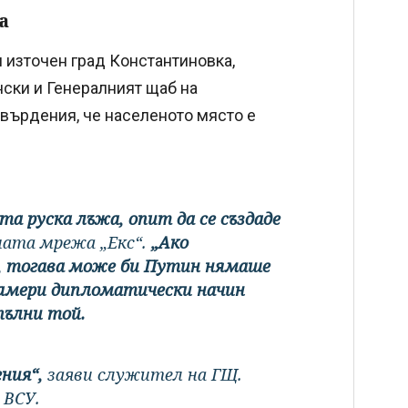
а
 източен град Константиновка,
ски и Генералният щаб на
твърдения, че населеното място е
ата руска лъжа, опит да се създаде
ната мрежа „Екс“.
„Ако
, тогава може би Путин нямаше
намери дипломатически начин
пълни той.
ения“,
заяви служител на ГЩ.
а ВСУ.