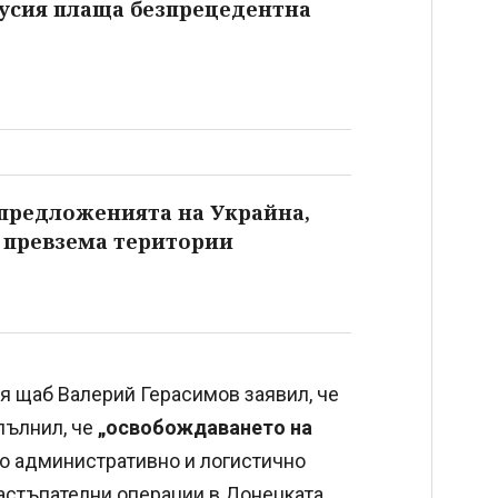
Русия плаща безпрецедентна
 предложенията на Украйна,
 превзема територии
я щаб Валерий Герасимов заявил, че
опълнил, че
„освобождаването на
но административно и логистично
астъпателни операции в Донецката