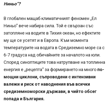
Ниньо”?
В глобален мащаб климатичният феномен „Ел
Ниньо” вече набира сила. Той е свързан със
затопляне на водите в Тихия океан, но ефектите
му ще се усетят и в Европа. Към момента
температурите на водата в Средиземно море са с
6-7 градуса над обичайните за началото на юли.
Според синоптиците това натрупване на топлинна
енергия е „рецепта“ за формирането на много
по-
мощни циклони, съпроводени с интензивни
валежи и риск от наводнения във всички
средиземноморски държави, в чийто обсег
попада и България.