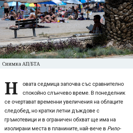
Снимка АП/БТА
Н
овата седмица започва със сравнително
спокойно слънчево време. В понеделник
се очертават временни увеличения на облаците
следобед, но кратки летни дъждове с
гръмотевици и в ограничен обхват ще има на
изолирани места в планините, най-вече в
Рило-