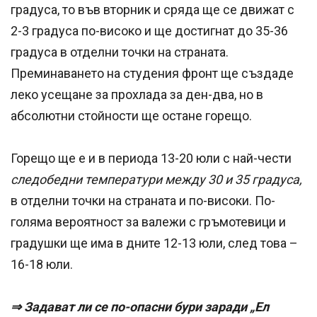
градуса, то във вторник и сряда ще се движат с
2-3 градуса по-високо и ще достигнат до 35-36
градуса в отделни точки на страната.
Преминаването на студения фронт ще създаде
леко усещане за прохлада за ден-два, но в
абсолютни стойности ще остане горещо.
Горещо ще е и в периода 13-20 юли с най-чести
следобедни температури между 30 и 35 градуса,
в отделни точки на страната и по-високи. По-
голяма вероятност за валежи с гръмотевици и
градушки ще има в дните 12-13 юли, след това –
16-18 юли.
⇒ Задават ли се по-опасни бури заради „Ел