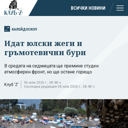
ВСИЧКИ НОВИНИ
КАЛЕЙДОСКОП
Идат юлски жеги и
гръмотевични бури
В средата на седмицата ще премине студен
атмосферен фронт, но ще остане горещо
06 юли 2026 г., 08:48 ч.
Клуб 'Z'
последна редакция 06 юли 2026 г., 08:48 ч.