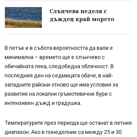
Слънчева неделя с
дъждец край морето
В петък и в събота вероятността да вали е
минимална – времето ще е слънчево с
обичайната лека, следобедна облачност. В
последния ден на седмицата обаче, в най-
западните райони отново ще има условия за
развитие на локални гръмотевични бури с
интензивен дъжд и градушка.
Температурите през периода ще останат в летния
диапазон. Ако в понеделник са между 25 и 30