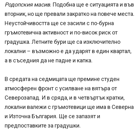
Родопския масив
. Подобна ще е ситуацията и във
вторник, но ще превали закратко на повече места.
Неустойчивостта ще се засили с по-бурна
гръмотевична активност и по-висок риск от
градушка. Летните бури ще са изключително
локални – възможно е да ударят в един квартал,
а в съседния да не падне и капка.
В средата на седмицата ще премине студен
атмосферен фронт с усилване на вятъра от
Северозапад. И в сряда, и в четвъртък кратки,
локални валежи с гръмотевици ще има в Северна
и Източна България. Ще се запазят и
предпоставките за градушки.