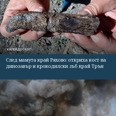
КАЛЕЙДОСКОП
След мамута край Ряхово: откриха кост на
динозавър и крокодилски зъб край Трън