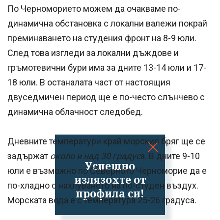
По Черноморието можем да очакваме по-
динамична обстановка с локални валежи покрай
преминаването на студения фронт на 8-9 юли.
След това изгледи за локални дъждове и
гръмотевични бури има за дните 13-14 юли и 17-
18 юли. В останалата част от настоящия
двуседмичен период ще е по-често слънчево с
динамична облачност следобед.
Дневните температури край морския бряг ще се
задържат
около и над 30 градус
а. В дните 9-10
Успешно
юли е възможно по Северното Черноморие да е
излязохте от
по-хладно с нахлуването на по-студен въздух.
профила си!
Морската вода е с температура 25-26 градуса.