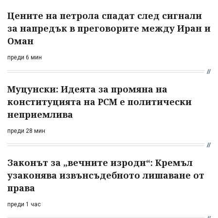
Цените на петрола спадат след сигнали
за напредък в преговорите между Иран и
Оман
преди 6 мин
Муцунски: Идеята за промяна на
конституцията на РСМ е политически
неприемлива
преди 28 мин
Законът за „вечните изроди“: Кремъл
узаконява извънсъдебното лишаване от
права
преди 1 час