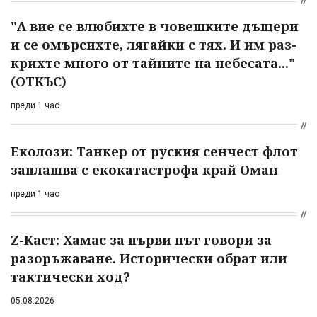
"А вие се влюбихте в чо­вешките дъщери
и се омърсихте, лягайки с тях. И им раз­
крихте много от тайните на небесата..."
(ОТКЪС)
преди 1 час
Еколози: Танкер от руския сенчест флот
заплашва с екокатастрофа край Оман
преди 1 час
Z-Каст: Хамас за първи път говори за
разоръжаване. Исторически обрат или
тактически ход?
05.08.2026