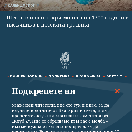
КАЛЕЙДОСКОП
Шестгодишен откри монета на 1700 години в
пясъчника в детската градина
ВСИЧКИ НОВИНИ
ПОЛИТИКА
ИКОНОМИКА
СВЕТЪТ
Подкрепете ни
СПОРТ
КУЛТУРА
ТЕХНОЛОГИИ
КАЛЕЙДОСКОП
МНЕНИЯ
Уважаеми читатели, вие сте тук и днес, за да
научите новините от България и света, и да
прочетете актуални анализи и коментари от
„Клуб Z“. Ние се обръщаме към вас с молба –
имаме нужда от вашата подкрепа, за да
продължим. Вече години вие, читателите ни в 97