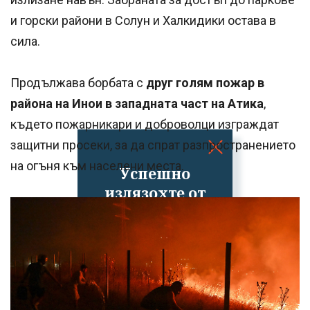
и горски райони в Солун и Халкидики остава в
сила.
Продължава борбата с
друг голям пожар в
района на Инои в западната част на Атика
,
където пожарникари и доброволци изграждат
защитни просеки, за да спрат разпространението
на огъня към населени места.
Успешно
излязохте от
профила си!