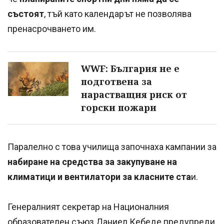
състоят
, тъй като календарът не позволява
пренасрочването им.
WWF: България не е
подготвена за
нарастващия риск от
горски пожари
Паралелно с това училища започнаха кампании за
набиране на средства за закупуване на
климатици и вентилатори за класните ста
и.
Генералният секретар на Националния
образователен съюз Даниел Кебеде предупреди,