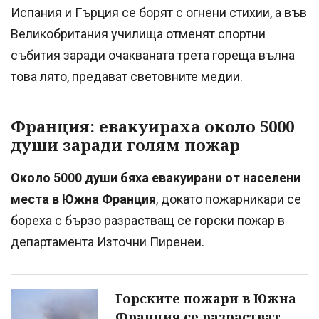
Испания и Гърция се борят с огнени стихии, а във
Великобритания училища отменят спортни
събития заради очакваната трета гореща вълна
това лято, предават световните медии.
Франция: евакуираха около 5000
души заради голям пожар
Около 5000 души бяха евакуирани от населени
места в Южна Франция
, докато пожарникари се
бореха с бързо разрастващ се горски пожар в
департамента Източни Пиренеи.
Горските пожари в Южна
Франция се разрастват