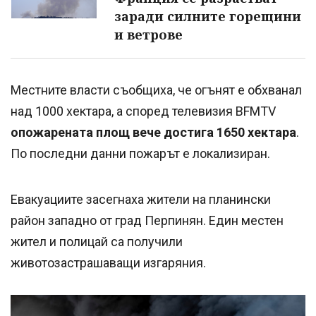
заради силните горещини
и ветрове
Местните власти съобщиха, че огънят е обхванал
над 1000 хектара, а според телевизия BFMTV
опожарената площ вече достига 1650 хектара
.
По последни данни пожарът е локализиран.
Евакуациите засегнаха жители на планински
район западно от град Перпинян. Един местен
жител и полицай са получили
животозастрашаващи изгаряния.