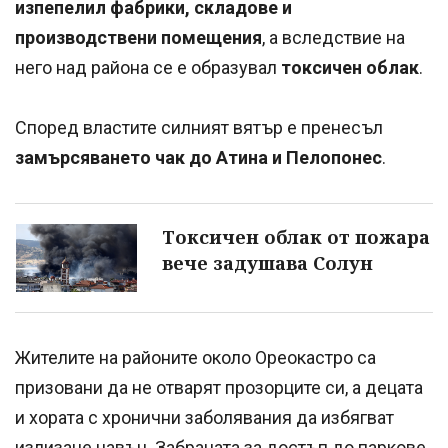
изпепелил фабрики, складове и
производствени помещения
, а вследствие на
него над района се е образувал
токсичен облак
.
Според властите силният вятър е пренесъл
замърсяването чак до Атина и Пелопонес
.
Токсичен облак от пожара
вече задушава Солун
Жителите на районите около Ореокастро са
призовани да не отварят прозорците си, а децата
и хората с хронични заболявания да избягват
излизане навън. Забраната за достъп до паркове