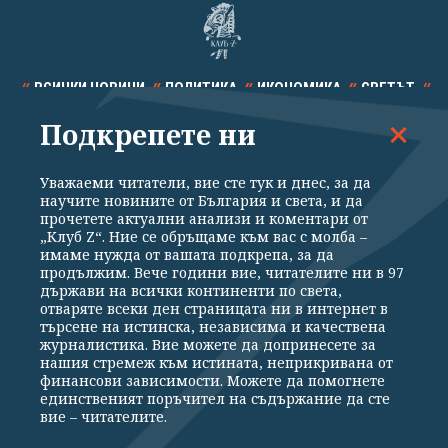
ВСИЧКИ НОВИНИ
ПОЛИТИКА
ИКОНОМИКА
СВЕТЪТ
Подкрепете ни
СПОРТ
КУЛТУРА
ТЕХНОЛОГИИ
КАЛЕЙДОСКОП
МНЕНИЯ
Уважаеми читатели, вие сте тук и днес, за да
научите новините от България и света, и да
прочетете актуални анализи и коментари от
„Клуб Z“. Ние се обръщаме към вас с молба –
имаме нужда от вашата подкрепа, за да
продължим. Вече години вие, читателите ни в 97
Общи условия
Политика за поверителност
държави на всички континенти по света,
отваряте всеки ден страницата ни в интернет в
Реклама
Партньори
Контакти
За Клуб Z
търсене на истинска, независима и качествена
Екип
Подкрепете ни
журналистика. Вие можете да допринесете за
нашия стремеж към истината, неприкривана от
финансови зависимости. Можете да помогнете
единственият поръчител на съдържание да сте
Издател на www.clubz.bg е „Клуб Зебра Медия“ ЕООД, София, ул. "Алеко
вие – читателите.
Константинов" 3. Всички права запазени 2026 „Клуб Зебра Медия“
ЕООД.