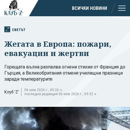
ВСИЧКИ НОВИНИ
СВЕТЪТ
Жегата в Европа: пожари,
евакуации и жертви
Горещата вълна разпалва огнени стихии от Франция до
Гърция, а Великобритания отменя училищни празници
заради температурите
06 юли 2026 г., 09:26 ч.
Клуб 'Z'
последна редакция 06 юли 2026 г., 09:32 ч.