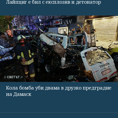
Лайпциг е бил с експлозив и детонатор
СВЕТЪТ
Кола бомба уби двама в друзко предградие
на Дамаск