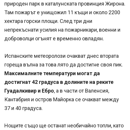
природен парк в каталунската провинция Жирона.
Там пожарът е унищожил 11 къщи и около 2200
хектара горски площи. След три дни
непрекъснати усилия на пожарникари, военни и
доброволци огънят е временно овладян.
Испанските метеоролози очакват днес втората
гореща вълна за това лято да достигне своя пик.
Максималните температури могат да
достигнат 42 градуса в долините на реките
Гуадалкивир и Ебро
, а в части от Валенсия,
Кантабрия и остров Майорка се очакват между
37 и 40 градуса.
Нощите също ще останат необичайно топли, като