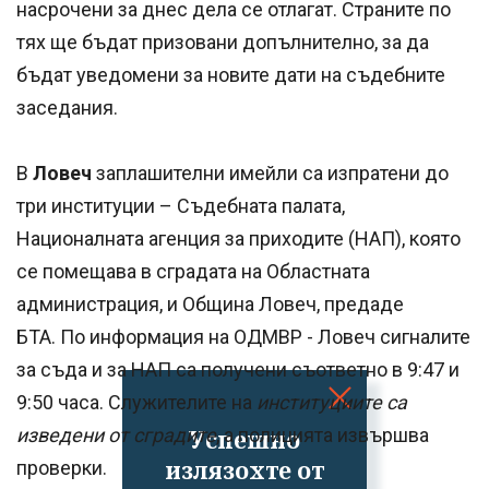
насрочени за днес дела се отлагат. Страните по
тях ще бъдат призовани допълнително, за да
бъдат уведомени за новите дати на съдебните
заседания.
В
Ловеч
заплашителни имейли са изпратени до
три институции – Съдебната палата,
Националната агенция за приходите (НАП), която
се помещава в сградата на Областната
администрация, и Община Ловеч, предаде
БТА. По информация на ОДМВР - Ловеч сигналите
за съда и за НАП са получени съответно в 9:47 и
9:50 часа. Служителите на
институциите са
Успешно
изведени от сградите
, а полицията извършва
излязохте от
проверки.