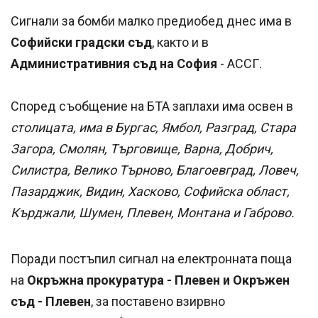
Сигнали за бомби малко предиобед днес има в
Софийски градски съд
, както и в
Административния съд на София
- АССГ.
Според съобщение на БТА заплахи има освен в
столицата, има в Бургас, Ямбол, Разград, Стара
Загора, Смолян, Търговище, Варна, Добрич,
Силистра, Велико Търново, Благоевград, Ловеч,
Пазарджик, Видин, Хасково, Софийска област,
Кърджали, Шумен, Плевен, Монтана и Габрово.
Поради постъпил сигнал на електронната поща
на
Окръжна прокуратура - Плевен и Окръжен
съд - Плевен
, за поставено взирвно