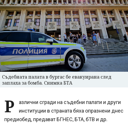
Съдебната палата в бургас бе евакуирана след
заплаха за бомба. Снимка БТА
Р
азлични сгради на съдебни палати и други
институции в страната бяха опразнени днес
предиобед, предават БГНЕС, БТА, бТВ и др.