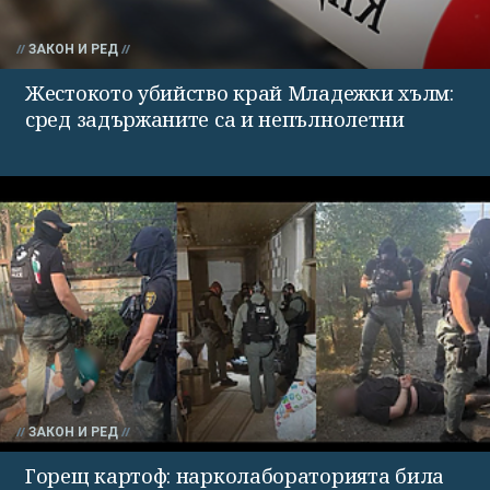
ЗАКОН И РЕД
Жестокото убийство край Младежки хълм:
сред задържаните са и непълнолетни
ЗАКОН И РЕД
Горещ картоф: нарколабораторията била