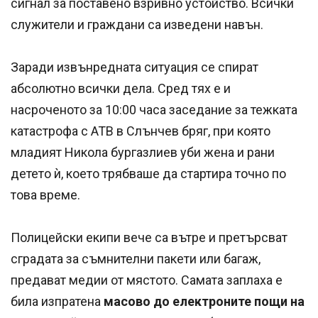
сигнал за поставено взривно устойство. Всички
служители и граждани са изведени навън.
Заради извънредната ситуация се спират
абсолютно всички дела. Сред тях е и
насроченото за 10:00 часа заседание за тежката
катастрофа с АТВ в Слънчев бряг, при която
младият Никола бургазлиев уби жена и рани
детето ѝ, което трябваше да стартира точно по
това време.
Полицейски екипи вече са вътре и претърсват
сградата за съмнителни пакети или багаж,
предават медии от мястото. Самата заплаха е
била изпратена
масово до електроните пощи на