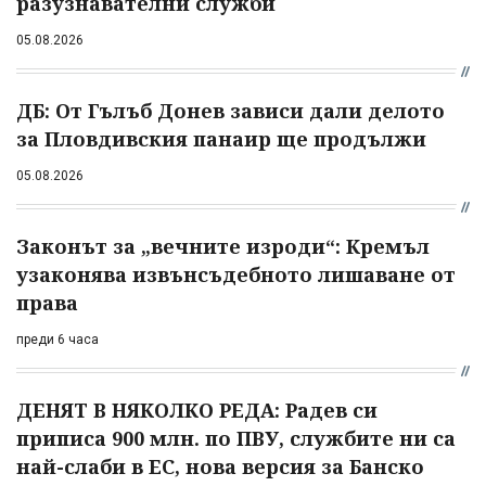
разузнавателни служби
05.08.2026
ДБ: От Гълъб Донев зависи дали делото
за Пловдивския панаир ще продължи
05.08.2026
Законът за „вечните изроди“: Кремъл
узаконява извънсъдебното лишаване от
права
преди 6 часа
ДЕНЯТ В НЯКОЛКО РЕДА: Радев си
приписа 900 млн. по ПВУ, службите ни са
най-слаби в ЕС, нова версия за Банско