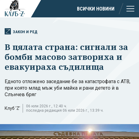
ВСИЧКИ НОВИНИ
ЗАКОН И РЕД
В цялата страна: сигнали за
бомби масово затвориха и
евакуираха съдилища
Едното отложено заседание бе за катастрофата с АТВ,
при която млад мъж уби майка и рани детето ѝ в
Слънчев бряг
06 юли 2026 г., 12:40 ч.
Клуб 'Z'
последна редакция 06 юли 2026 г., 13:39 ч.