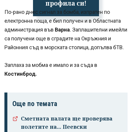
профила си!
По-рано днес сигнал за бомба, изпратен по
електронна поща, е бил получен и в Областната
администрация във
Варна
. Заплашителни имейли
са получени още в сградите на Окръжния и
Районния съд в морската столица, допълва бТВ.
Заплаха за мобма е имало и за съда в
Костинброд.
Още по темата
Сметната палата ще проверява
полетите на... Пеевски