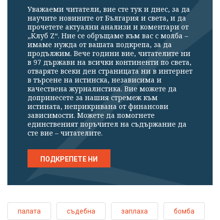
Уважаеми читатели, вие сте тук и днес, за да
научите новините от България и света, и да
прочетете актуални анализи и коментари от
„Клуб Z“. Ние се обръщаме към вас с молба –
имаме нужда от вашата подкрепа, за да
продължим. Вече години вие, читателите ни
в 97 държави на всички континенти по света,
отваряте всеки ден страницата ни в интернет
в търсене на истинска, независима и
качествена журналистика. Вие можете да
допринесете за нашия стремеж към
истината, неприкривана от финансови
зависимости. Можете да помогнете
единственият поръчител на съдържание да
сте вие – читателите.
ПОДКРЕПЕТЕ НИ
палата
съдебна
заплаха
бомба