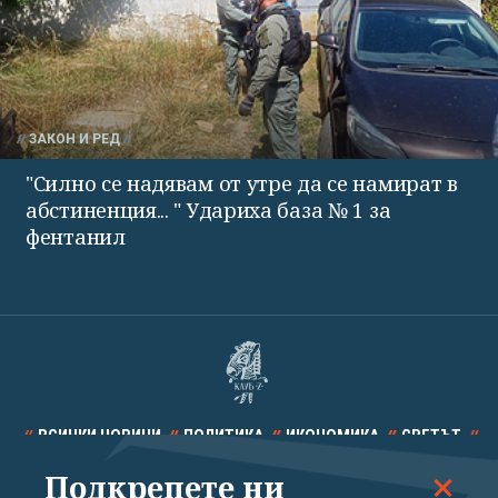
ЗАКОН И РЕД
"Силно се надявам от утре да се намират в
абстиненция... " Удариха база № 1 за
фентанил
ВСИЧКИ НОВИНИ
ПОЛИТИКА
ИКОНОМИКА
СВЕТЪТ
Подкрепете ни
СПОРТ
КУЛТУРА
ТЕХНОЛОГИИ
КАЛЕЙДОСКОП