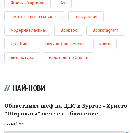
Жаклин Харпман
Аз
която не познах мъжете
антиутопия
модерна класика
BookTok
Bookstagram
Дуа Липа
научна фантастика
книги
литература
издателство Сиела
НАЙ-НОВИ
Областният шеф на ДПС в Бургас - Христо
"Широката" вече е с обвинение
преди 1 мин