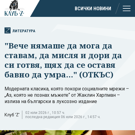
ВСИЧКИ НОВИНИ
ЛИТЕРАТУРА
"Вече нямаше да мога да
ставам, да мисля и дори да
си готвя, щях да се оставя
бавно да умра..." (ОТКЪС)
Модерната класика, която покори социалните мрежи –
„Аз, която не познах мъжете“ от Жаклин Харпман –
излиза на български в луксозно издание
02 юли 2026 г., 10:57 ч.
Клуб 'Z'
последна редакция 06 юли 2026 г., 14:57 ч.