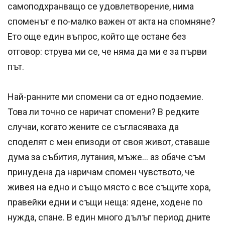
самоподхранващо се удовлетворение, нима
споменът е по-малко важен от акта на спомняне?
Ето още един въпрос, който ще остане без
отговор: струва ми се, че няма да ми е за първи
път.
Най-ранните ми спомени са от едно подземие.
Това ли точно се наричат спомени? В редките
случаи, когато жените се съгласяваха да
споделят с мен епизоди от своя живот, ставаше
дума за събития, лутания, мъже... аз обаче съм
принудена да наричам спомен чувството, че
живея на едно и също място с все същите хора,
правейки едни и същи неща: ядене, ходене по
нужда, спане. В един много дълъг период дните