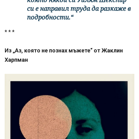
си е направил труда да разкаже в
подробности.“
* * *
Из „Аз, която не познах мъжете“ от Жаклин
Харпман