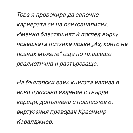
Това я провокира да започне
кариерата си на психоаналитик.
Именно блестящият ѝ поглед върху
човешката психика прави „Аз, която не
познах мъжете“ още по-плашещо
реалистична и разтърсваща.
На български език книгата излиза в
ново луксозно издание с твърди
корици, допълнена с послеслов от
виртуозния преводач Красимир
Кавалджиев.