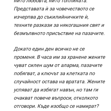
нито любовта, нито топлината.
Представата ѝ за човечеството се
изчерпва до съкилийничките ѝ,
техните разкази за някогашния свят и
безмълвното присъствие на пазачите.
Докато един ден всичко не се
променя. В часа им за хранене жените
чуват силен шум от аларма, пазачите
побягват, а ключът за клетката по
случайност остава на вратата. Жените
успяват да избягат навън, но там ги
очакват повече въпроси, отколкото
отговори. Къде изобщо се намират?