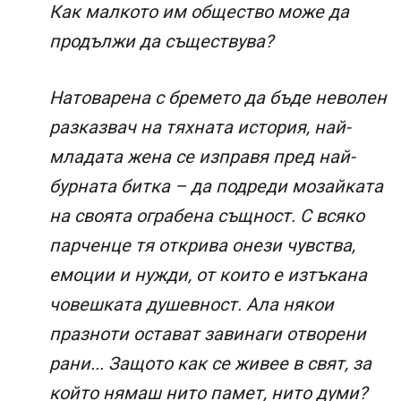
Как малкото им общество може да
продължи да съществува?
Натоварена с бремето да бъде неволен
разказвач на тяхната история, най-
младата жена се изправя пред най-
бурната битка – да подреди мозайката
на своята ограбена същност. С всяко
парченце тя открива онези чувства,
емоции и нужди, от които е изтъкана
човешката душевност. Ала някои
празноти остават завинаги отворени
рани... Защото как се живее в свят, за
който нямаш нито памет, нито думи?