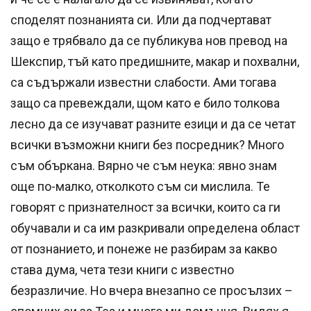
споделят познанията си. Или да подчертават
защо е трябвало да се публикува нов превод на
Шекспир, тъй като предишните, макар и похвални,
са съдържали известни слабости. Ами тогава
защо са превеждали, щом като е било толкова
лесно да се изучават разните езици и да се четат
всички възможни книги без посредник? Много
съм объркана. Вярно че съм неука: явно знам
още по-малко, отколкото съм си мислила. Те
говорят с признателност за всички, които са ги
обучавали и са им разкривали определена област
от познанието, и понеже не разбирам за какво
става дума, чета тези книги с известно
безразличие. Но вчера внезапно се просълзих –