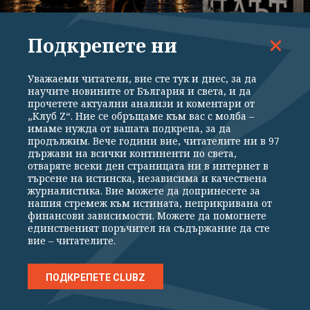
ЛИТЕРАТУРА
Подкрепете ни
"Обича ги пияни – не чак толкова, че да не
знаят какво се случва, но достатъчно..."
Уважаеми читатели, вие сте тук и днес, за да
(ОТКЪС)
научите новините от България и света, и да
прочетете актуални анализи и коментари от
„Клуб Z“. Ние се обръщаме към вас с молба –
имаме нужда от вашата подкрепа, за да
продължим. Вече години вие, читателите ни в 97
държави на всички континенти по света,
отваряте всеки ден страницата ни в интернет в
търсене на истинска, независима и качествена
журналистика. Вие можете да допринесете за
нашия стремеж към истината, неприкривана от
финансови зависимости. Можете да помогнете
единственият поръчител на съдържание да сте
вие – читателите.
ПОДКРЕПЕТЕ CLUBZ
ЛИТЕРАТУРА
"Бях пристрастен към влюбването, както