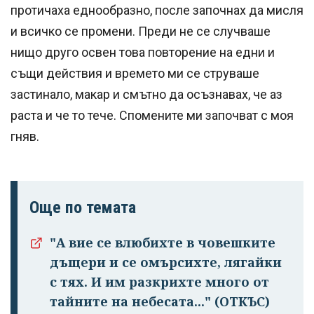
протичаха еднообразно, после започнах да мисля
и всичко се промени. Преди не се случваше
нищо друго освен това повторение на едни и
същи действия и времето ми се струваше
застинало, макар и смътно да осъзнавах, че аз
раста и че то тече. Спомените ми започват с моя
гняв.
Още по темата
"А вие се влюбихте в чо­вешките
дъщери и се омърсихте, лягайки
с тях. И им раз­крихте много от
тайните на небесата..." (ОТКЪС)