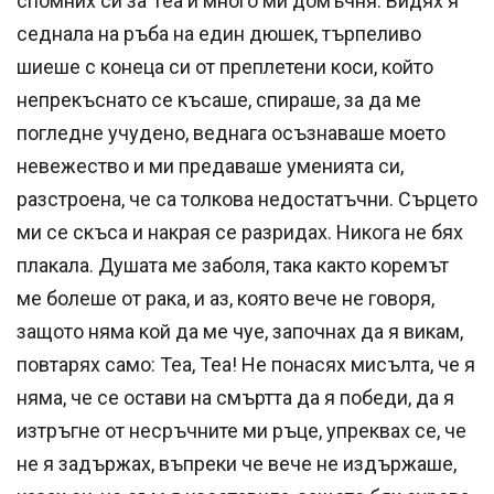
спомних си за Теа и много ми домъчня. Видях я
седнала на ръба на един дюшек, търпеливо
шиеше с конеца си от преплетени коси, който
непрекъснато се късаше, спираше, за да ме
погледне учудено, веднагa осъзнаваше моето
невежество и ми предаваше уменията си,
разстроена, че са толкова недостатъчни. Сърцето
ми се скъса и накрая се разридах. Никога не бях
плакала. Душата ме заболя, така както коремът
ме болеше от рака, и аз, която вече не говоря,
защото няма кой да ме чуе, започнах да я викам,
повтарях само: Теа, Теа! Не понасях мисълта, че я
няма, че се остави на смъртта да я победи, да я
изтръгне от несръчните ми ръце, упреквах се, че
не я задържах, въпреки че вече не издържаше,