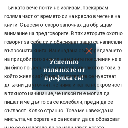
Тъй като вече почти не излизам, прекарвам
голяма част от времето си на кресло в четене на
книги. Съвсем отскоро започнах да обръщам
внимание на предговорите. В тях авторите охотно
говорят за себе си и обясняват защо са написали
въпросната книга. Изненадана съм: предаването
на придобитото знание на идните поколения не е
Успешно
ли било по-лесно в онзи свят, отколкото в този, в
излязохте от
който живях аз? Сякаш писателите се чувстват
профила си!
длъжни да уточнят, че няма и капка нескромност
в тяхното начинание, че някой ги е молил да
пишат и че дълго са се колебали, преди да се
съгласят. Колко странно! Това ме навежда на
мисълта, че хората не са искали да се образоват
и че се е налагало да се извиняват, когато