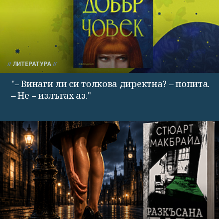
ЛИТЕРАТУРА
"– Винаги ли си толкова директна? – попита.
– Не – излъгах аз."