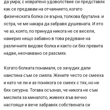
да умра; с извратено удоволствие си представях
как се предавам на отчаянието, когато
физическата болка се върна, толкова брутална и
остра, че ме накара да забравя душевната. И ето
че аз, която, по принуда никога не се веселя,
намерих нещо забавно в това редуване на
различните видове болка и както си бях превита
надве, неочаквано се разсмях.
Когато болката понамаля, се зачудих дали
наистина съм се смяла. Жените често се смееха
и като че ли и аз понякога се смеех с тях, но не
бях сигурна. Тогава осъзнах, че никога не съм
мислила за миналото, живеех във вечно
настояще и вече забравях собствената си