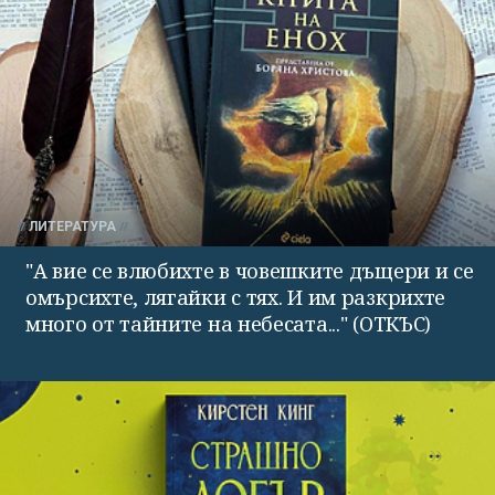
ЛИТЕРАТУРА
"А вие се влюбихте в чо­вешките дъщери и се
омърсихте, лягайки с тях. И им раз­крихте
много от тайните на небесата..." (ОТКЪС)