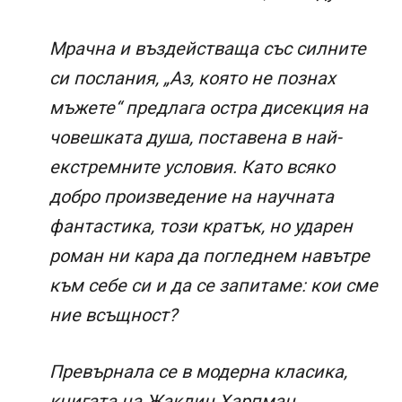
Мрачна и въздействаща със силните
си послания, „Аз, която не познах
мъжете“ предлага остра дисекция на
човешката душа, поставена в най-
екстремните условия. Като всяко
добро произведение на научната
фантастика, този кратък, но ударен
роман ни кара да погледнем навътре
към себе си и да се запитаме: кои сме
ние всъщност?
Превърнала се в модерна класика,
книгата на Жаклин Харпман