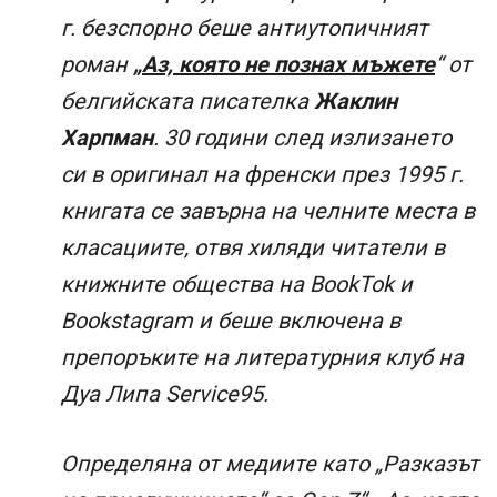
г. безспорно беше антиутопичният
роман
„Аз, която не познах мъжете
“ от
белгийската писателка
Жаклин
Харпман
. 30 години след излизането
си в оригинал на френски през 1995 г.
книгата се завърна на челните места в
класациите, отвя хиляди читатели в
книжните общества на BookTok и
Bookstagram и беше включена в
препоръките на литературния клуб на
Дуа Липа Service95.
Определяна от медиите като „Разказът