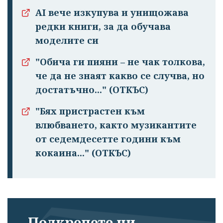
AI вече изкупува и унищожава
редки книги, за да обучава
моделите си
"Обича ги пияни – не чак толкова,
че да не знаят какво се случва, но
достатъчно..." (ОТКЪС)
"Бях пристрастен към
влюбването, както музикантите
от седемдесетте години към
кокаина..." (ОТКЪС)
Подкрепете ни