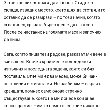
Затова реших веднага да започна. Отидох в
склада, извадих месото, което щях да сготвя, и го
оставих да се размрази – по този начин, когато
огладнеех, храната бързо щеше да е готова.
После се настаних на голямата маса и започнах
да пиша.
Сега, когато пиша тези редове, разказът ми вече е
завършен. Всичко край мен е подредено и
изпълних и последната задача, която си бях
поставила. Отне ми едва месец, може би най-
щастливия в живота ми. Не разбирам – в края на
краищата, помнех само онова странно
съществуване, което не ми донесе кой знае
колко щастие. Нима в паметта се крие някакво