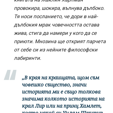
провокира, шокира, вълнува дълбоко.
Тя носи посланието, че дори в най-
дълбокия мрак човечността остава
жива, стига да намери у кого да се
приюти. Мнозина ще открият парчета
от себе си из нейните философски
лабиринти.
„В края на краищата, щом съм
човешко същество, значи
историята ми е също толкова
значима колкото историята на
крал Лир или на принц Хамлет,
която някой си Уилям Шекспир