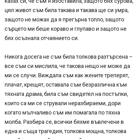
казах си, че съм я изоставила, защото бях сурова,
цял живот съм била такава и такава ще си умра,
защото не можах да я прегърна топло, защото
сърцето ми беше кораво и глупаво и защото не
бях осъзнала отчаянието си.
Никога досега не съм била толкова разтърсена –
все съм си мислила, че такова нещо не може да
ми се случи. Виждала съм как жените треперят,
плачат, крещят, оставала съм безразлична към
тяхната драма, била съм свидетел на постъпки,
които са ми се стрували неразбираеми, дори
когато мълчаливо съм им помагала по тяхна
молба. Разбира се, всички бяхме въвлечени в
една и съща трагедия, толкова мощна, толкова