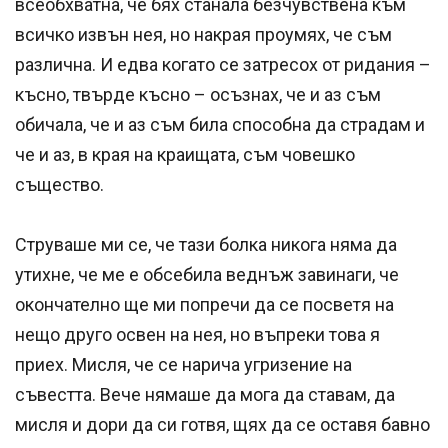
всеобхватна, че бях станала безчувствена към
всичко извън нея, но накрая проумях, че съм
различна. И едва когато се затресох от ридания –
късно, твърде късно – осъзнах, че и аз съм
обичала, че и аз съм била способна да страдам и
че и аз, в края на краищата, съм човешко
същество.
Струваше ми се, че тази болка никога няма да
утихне, че ме е обсебила веднъж завинаги, че
окончателно ще ми попречи да се посветя на
нещо друго освен на нея, но въпреки това я
приех. Мисля, че се нарича угризение на
съвестта. Вече нямаше да мога да ставам, да
мисля и дори да си готвя, щях да се оставя бавно