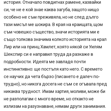
история. Отначало повдигнах рамене, казвайки
си, че не е кой знае каква загуба, защото нищо
особено не съм преживяла, но не след дълго
тази мисъл ме шокира. В края на краищата, щом
съм човешко същество, значи историята ми е
също толкова значима колкото историята на крал
Лир или на принц Хамлет, която някой си Уилям
Шекспир си е направил труда да разкаже в
подробности. Идеята ме завладя почти
инстинктивно: ще постъпя като него. С времето
се научих да чета бързо (писането е далеч по-
трудно), но никога досега не съм се огъвала пред
никаква трудност. Имам хартия, моливи, може би
не разполагам с много време, но откакто не
излизам на разузнаване, нямам други занимания.