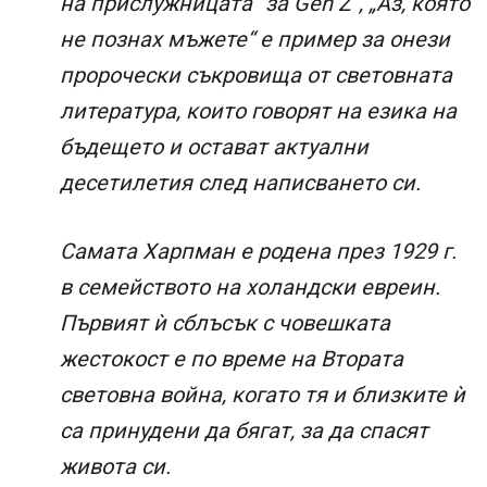
на прислужницата“ за Gen Z“, „Аз, която
не познах мъжете“ е пример за онези
пророчески съкровища от световната
литература, които говорят на езика на
бъдещето и остават актуални
десетилетия след написването си.
Самата Харпман е родена през 1929 г.
в семейството на холандски евреин.
Първият ѝ сблъсък с човешката
жестокост е по време на Втората
световна война, когато тя и близките ѝ
са принудени да бягат, за да спасят
живота си.