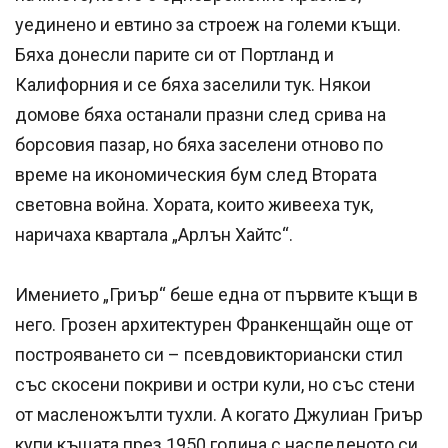
уединено и евтино за строеж на големи къщи.
Бяха донесли парите си от Портланд и
Калифорния и се бяха заселили тук. Някои
домове бяха останали празни след срива на
борсовия пазар, но бяха заселени отново по
време на икономическия бум след Втората
световна война. Хората, които живееха тук,
наричаха квартала „Арлън Хайтс“.
Имението „Гриър“ беше една от първите къщи в
него. Грозен архитектурен Франкенщайн още от
построяването си – псевдовикториански стил
със скосени покриви и остри кули, но със стени
от масленожълти тухли. А когато Джулиан Гриър
купи къщата през 1950 година с наследеното си