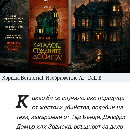
Корица Benitorial. Изображение AI - Dall-E
К
акво би се случило, ако поредица
от жестоки убийства, подобни на
тези, извършени от Тед Бънди, Джефри
Дамър или Зодиака, всъщност са дело