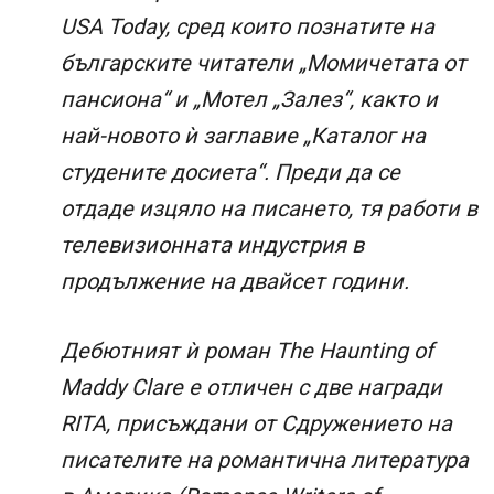
USA Today, сред които познатите на
българските читатели „Момичетата от
пансиона“ и „Мотел „Залез“, както и
най-новото ѝ заглавие „Каталог на
студените досиета“. Преди да се
отдаде изцяло на писането, тя работи в
телевизионната индустрия в
продължение на двайсет години.
Дебютният ѝ роман The Haunting of
Maddy Clare е отличен с две награди
RITA, присъждани от Сдружението на
писателите на романтична литература