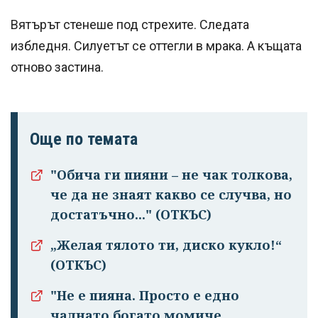
Вятърът стенеше под стрехите. Следата
избледня. Силуетът се оттегли в мрака. А къщата
отново застина.
Още по темата
"Обича ги пияни – не чак толкова,
че да не знаят какво се случва, но
достатъчно..." (ОТКЪС)
„Желая тялото ти, диско кукло!“
(ОТКЪС)
"Не е пияна. Просто е едно
чалнато бога­то момиче.