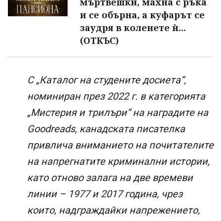
мъртвешки, махна с ръка
и се обърна, а куфарът се
заудря в коленете ѝ...
(ОТКЪС)
С „Каталог на студените досиета“,
номиниран през 2022 г. в категорията
„Мистерия и трилъри“ на наградите на
Goodreads, канадската писателка
привлича вниманието на почитателите
на напрегнатите криминални истории,
като отново залага на две времеви
линии – 1977 и 2017 година, чрез
които, надграждайки напрежението,