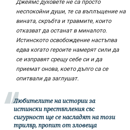
Джеймс духовете не са просто
неспокойни души, те са въплъщение на
вината, скръбта и травмите, които
отказват да останат в миналото.
Истинското освобождение настъпва
едва когато героите намерят сили да
се изправят срещу себе си и да
приемат онова, което дълго са се
опитвали да заглушат.
Любителите на истории за
истински престъпления със
сигурност ще се насладят на този
трилър, пропит от зловеща