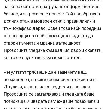
наскоро богатство, натрупано от фармацевтичен
бизнес, я загрози още повече. Той преобразува
долния етаж в модерен стил с прави линии и
тъмнокафяво дърво. Освен това изби поредица
от прозорци на гърба на къщата с идеята да
отвори тъмната и мрачна вътрешност.
Прозорците гледаха към задния двор и скалата,
която се спускаше към океана отвъд.
Резултатът трябваше да е зашеметяващ,
поразителен, но както обикновено в живота на
Джулиан, нещата не се подредиха по план.
Прозорците се замъгляваха и гледката беше
потискаща. Ливадата изглеждаше повехнала и
мъртва, а океанът отвъд скалата бе неспокоен и