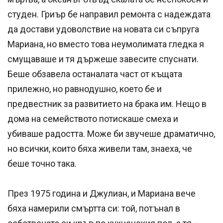
студен. Гриър бе направил ремонта с надеждата
да достави удоволствие на новата си съпруга
Мариана, но вместо това неумолимата гледка я
смущаваше и тя държеше завесите спуснати.
Беше обзавела останалата част от къщата
прилежно, но равнодушно, което бе и
предвестник за развитието на брака им. Нещо в
дома на семейството потискаше смеха и
убиваше радостта. Може би звучеше драматично,
но всички, които бяха живели там, знаеха, че
беше точно така.
През 1975 година и Джулиан, и Мариана вече
бяха намерили смъртта си: той, потънал в