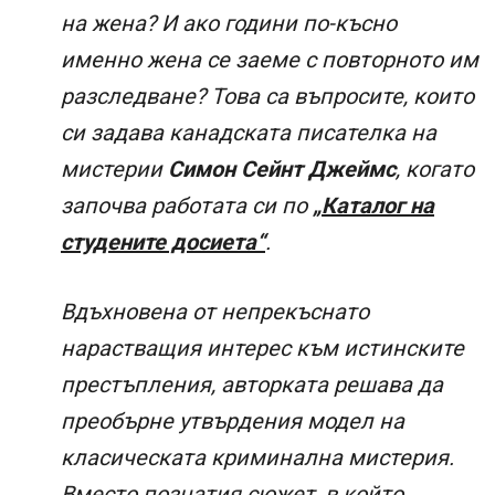
на жена? И ако години по-късно
именно жена се заеме с повторното им
разследване? Това са въпросите, които
си задава канадската писателка на
мистерии
Симон Сейнт Джеймс
, когато
започва работата си по
„Каталог на
студените досиета“
.
Вдъхновена от непрекъснато
нарастващия интерес към истинските
престъпления, авторката решава да
преобърне утвърдения модел на
класическата криминална мистерия.
Вместо познатия сюжет, в който