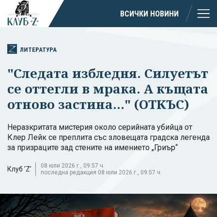
ВСИЧКИ НОВИНИ
ЛИТЕРАТУРА
"Следата избледня. Силуетът
се оттегли в мрака. А къщата
отново застина..." (ОТКЪС)
Неразкритата мистерия около серийната убийца от
Клер Лейк се преплита със зловещата градска легенда
за призраците зад стените на имението „Гриър“
08 юли 2026 г., 09:57 ч.
Клуб 'Z'
последна редакция 08 юли 2026 г., 09:57 ч.