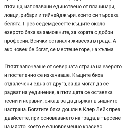
пътища, използвани единствено от планинари,
ловци, рибари и тийнейджъри, които си търсеха
белята. През седемдесетте къщите около
езерото бяха за заможните, за хората с добри
професии. Всички останали живееха в града. А
ако човек бе богат, се местеше горе, на хълма.
Пътят започваше от северната страна на езерото
и постепенно се изкачваше. Къщите бяха
отдалечени една от друга, за да могат да се
радват на уединение, а пътищата се оставяха
тесни и неравни, сякаш за да държат външните
настрана. Богатите бяха дошли в Клер Лейк през
двайсетте, при основаването на града, в търсене
на място, което е едновременно красиво,