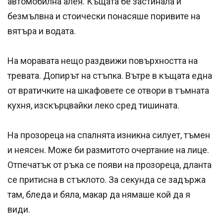
автомобилна алея. Къщата бе застинала и
безмълвна и стоически понасяше поривите на
вятъра и водата.
На моравата нещо раздвижи повърхността на
тревата. Допирът на стъпка. Вътре в къщата една
от вратичките на шкафовете се отвори в тъмната
кухня, изскърцвайки леко сред тишината.
На прозореца на спалнята изникна силует, тъмен
и неясен. Може би размитото очертание на лице.
Отпечатък от ръка се появи на прозореца, дланта
се притисна в стъклото. За секунда се задържа
там, бледа и бяла, макар да нямаше кой да я
види.