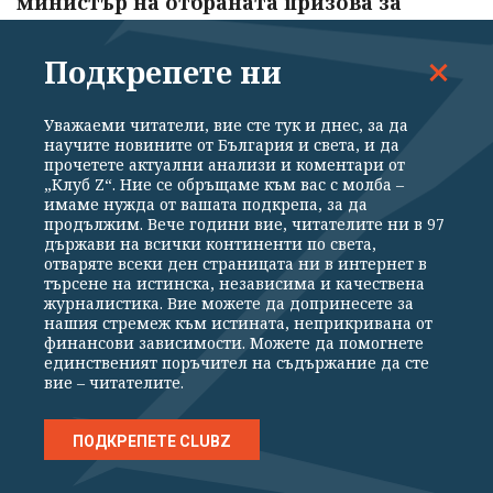
министър на отбраната призова за
ракети
Подкрепете ни
09.08.2026
Уважаеми читатели, вие сте тук и днес, за да
AI създаде жизнеспособни вируси, които
научите новините от България и света, и да
прочетете актуални анализи и коментари от
не съществуват в природата
„Клуб Z“. Ние се обръщаме към вас с молба –
имаме нужда от вашата подкрепа, за да
09.08.2026
продължим. Вече години вие, читателите ни в 97
държави на всички континенти по света,
отваряте всеки ден страницата ни в интернет в
търсене на истинска, независима и качествена
журналистика. Вие можете да допринесете за
НАЙ-ЧЕТЕНИ
нашия стремеж към истината, неприкривана от
финансови зависимости. Можете да помогнете
единственият поръчител на съдържание да сте
вие – читателите.
Дъжд и гръмотевици в 4 области
09.08.2026
ПОДКРЕПЕТЕ CLUBZ