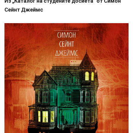
Из „Каталог на студените досиета“ от Симон
Сейнт Джеймс