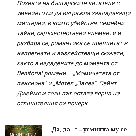
Позната на българските читатели с
умението си да изгражда завладяващи
мистерии, в които убийства, семейни
тайни, свръхестествени елементи и
разбира се, романтика се преплитат в
напрегнати и въздействащи сюжети,
както в издадените до момента от
Benitorial романи – „Момичетата от
пансиона“ и „Мотел „Залез“, Сейнт
Джеймс и този път остава вярна на
отличителния си почерк.
„Да, да...“ – усмихна му се