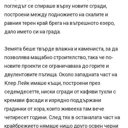
погледът се спираше върху новите сгради,
построени между подножието на скалите и
равния терен край брега на вътрешното езеро,
дало името си на града.
Земята беше твърде влажна и камениста, за да
позволява мащабно строителство, така че по-
новите проекти се ограничаваха до горите и
двулентовите пътища. Около западната част на
Клер Лейк имаше къщи, построени през
седемдесетте, ниски сгради от кафяви тухли с
кремави фасади и изрядно поддържани
градинки от хора, които живееха там вече
четиресет години. След тях в останалата част на
крайбрежието нямаше нищо друго освен черни