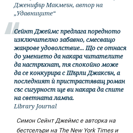
Дженифър Макмеън, автор на
„Удавниците“
Сейнт Джеймс предлага поредното
изключително забавно, смесващо
жанрове удоволствие... Що се отнася
до умението да накара читателите
да настръхнат, тя спокойно може
да се конкурира с Шърли Джаксън, а
последният ѝ пристрастяващ роман
със сигурност ще ви накара да спите
на светната лампа.
Library Journal
Симон Сейнт Джеймс е авторка на
бестселъри на The New York Times и