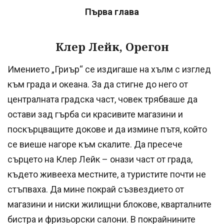
Първа глава
Клер Лейк, Орегон
Имението „Гриър“ се издигаше на хълм с изглед
към града и океана. За да стигне до него от
централната градска част, човек трябваше да
остави зад гърба си красивите магазини и
поскърцващите докове и да измине пътя, който
се виеше нагоре към скалите. Да пресече
сърцето на Клер Лейк – онази част от града,
където живееха местните, а туристите почти не
стъпваха. Да мине покрай съзвездието от
магазини и ниски жилищни блокове, кварталните
бистра и фризьорски салони. В покрайнините