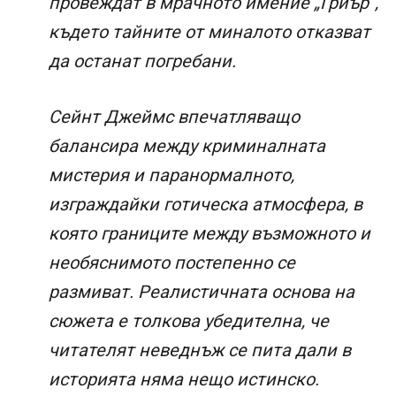
провеждат в мрачното имение „Гриър“,
където тайните от миналото отказват
да останат погребани.
Сейнт Джеймс впечатляващо
балансира между криминалната
мистерия и паранормалното,
изграждайки готическа атмосфера, в
която границите между възможното и
необяснимото постепенно се
размиват. Реалистичната основа на
сюжета е толкова убедителна, че
читателят неведнъж се пита дали в
историята няма нещо истинско.