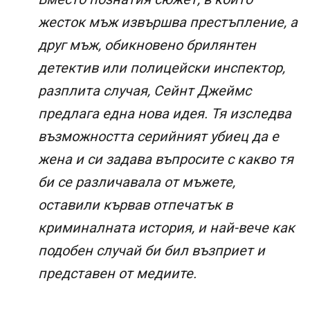
жесток мъж извършва престъпление, а
друг мъж, обикновено брилянтен
детектив или полицейски инспектор,
разплита случая, Сейнт Джеймс
предлага една нова идея. Тя изследва
възможността серийният убиец да е
жена и си задава въпросите с какво тя
би се различавала от мъжете,
оставили кървав отпечатък в
криминалната история, и най-вече как
подобен случай би бил възприет и
представен от медиите.