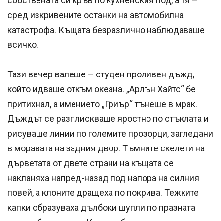
собствената си кръв по кухненския под, а тя –
сред изкривените останки на автомобилна
катастрофа. Къщата безразлично наблюдаваше
всичко.
Тази вечер валеше – студен проливен дъжд,
който идваше откъм океана. „Арлън Хайтс“ бе
притихнал, а имението „Гриър“ тънеше в мрак.
Дъждът се разплискваше яростно по стъклата и
рисуваше линии по големите прозорци, загледани
в моравата на задния двор. Тъмните скелети на
дърветата от двете страни на къщата се
накланяха напред-назад под напора на силния
повей, а клоните дращеха по покрива. Тежките
капки образуваха дълбоки шупли по празната