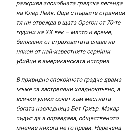
разкрива злокобната градска легенда
на Клер Лейк. Още с първите страници
тя ни отвежда в щата Орегон от 70-те
години на XX век – място и време,
белязани от страховитата слава на
някои от най-известните серийни
убийци в американската история.
В привидно спокойното градче двама
мъже са застреляни хладнокръвно, а
всички улики сочат към местната
богата наследница Бет Гриър. Макар
съдът да я оправдава, общественото
мнение никога не го прави. Наречена