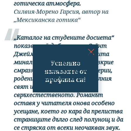
готическа атмосфера.
Силвия-Морено Гарсия, автор на
„Мексиканска готика“
„Каталог на студените досиета“
показва най-доброто от Сейнт
Джеймс, която умело преплита
минало и настояще, за да разкрие
Успешно
смразяваща мрежа от мистерии,
излязохте от
родени едновременно от реалния
профила си!
свят и от този на
свръхестественото. Романът
оставя у читателя онова особено
усещане, което го кара да прелиства
страниците дълго след полунощ и да
се стряска от всеки неочакван звук.