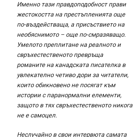
Именно тази правдоподобност прави
жестокостта на престъпленията още
по-въздействаща, а присъствието на
необяснимото – още по-смразяващо.
Умелото преплитане на реалното и
свръхестественото превръща
романите на канадската писателка в
увлекателно четиво дори за читатели,
които обикновено не посягат към
истории с паранормални елементи,
защото в тях свръхестественото никога
не е самоцел.
Неслучайно в свои интервюта самата