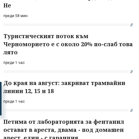
Не
преди 58 мин
Туристическият поток към
Черноморието е с около 20% по-слаб това
лято
преди 1 час
До края на август: закриват трамвайни
линии 12, 15 и 18
преди 1 час
Петима от лабораторията за фентанил
остават в ареста, двама - под домашен
арест, един - с гаранция