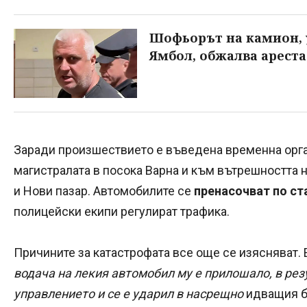
Шофьорът на камион, 
Ямбол, обжалва ареста
Заради произшествието е въведена временна орг
магистралата в посока Варна и към вътрешността 
и Нови пазар. Автомобилите се
пренасочват по ст
полицейски екипи регулират трафика.
Причините за катастрофата все още се изясняват. Е
водача на лекия автомобил му е прилошало, в резу
управлението и се е ударил в насрещно
идващия б