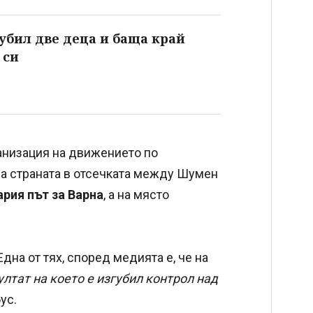
убил две деца и баща край
 си
анизация на движението по
на страната в отсечката между Шумен
ария път за Варна
, а на място
дна от тях, според медията е, че на
лтат на което е изгубил контрол над
ус.