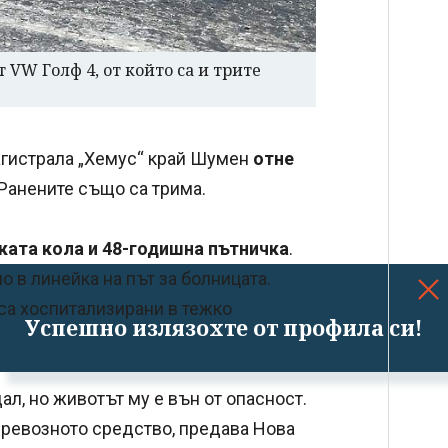
VW Голф 4, от който са и трите
агистрала „Хемус“ край Шумен
отне
 Ранените също са трима.
ката кола и 48-годишна пътничка
.
 в линейка на път за болницата.
 са хоспитализирани в тежко
Успешно излязохте от профила си!
ал, но животът му е вън от опасност.
превозното средство, предава Нова