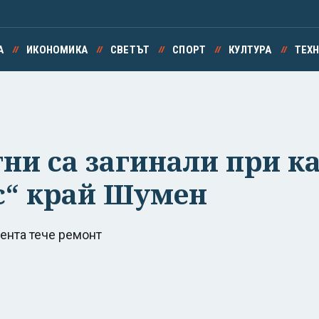
А
ИКОНОМИКА
СВЕТЪТ
СПОРТ
КУЛТУРА
ТЕХ
тни са загинали при к
с“ край Шумен
мента тече ремонт