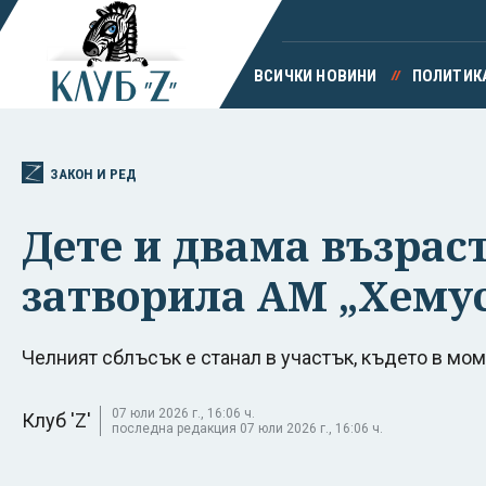
ВСИЧКИ НОВИНИ
ПОЛИТИК
ЗАКОН И РЕД
Дете и двама възрас
затворила АМ „Хему
Челният сблъсък е станал в участък, където в мо
07 юли 2026 г., 16:06 ч.
Клуб 'Z'
последна редакция 07 юли 2026 г., 16:06 ч.