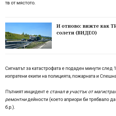
тв от мястото.
И отново: вижте как Т
солети (ВИДЕО)
Сигналът за катастрофата е подаден минути след 1
изпратени екипи на полицията, пожарната и Спеш
Пътният инцидент е
станал в участък от магистра
ремонтни
дейности (което априори би трябвало да
б.р.).