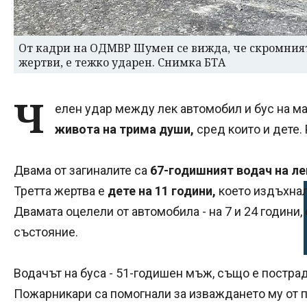
От кадри на ОДМВР Шумен се вижда, че скромният 
жертви, е тежко ударен. Снимка БТА
Ч
елен удар между лек автомобил и бус на м
живота на трима души,
сред които и дете.
Двама от загиналите са
67-годишният водач на ле
Третта жертва е
дете на 11 години,
което издъхнало
Двамата оцелели от автомобила - на 7 и 24 години,
състояние.
Водачът на буса - 51-годишен мъж, също е пострад
Пожарникари са помогнали за изваждането му от 