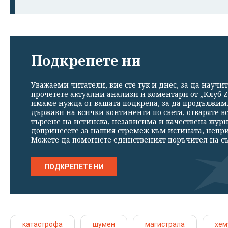
Подкрепете ни
Уважаеми читатели, вие сте тук и днес, за да научит
прочетете актуални анализи и коментари от „Клуб Z
имаме нужда от вашата подкрепа, за да продължим. 
държави на всички континенти по света, отваряте в
търсене на истинска, независима и качествена жур
допринесете за нашия стремеж към истината, непр
Можете да помогнете единственият поръчител на съ
ПОДКРЕПЕТЕ НИ
катастрофа
шумен
магистрала
хем