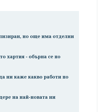
лизиран, но още има отделни
то хартия - обърна се по
 да ни каже какво работи по
дере на най-новата ни