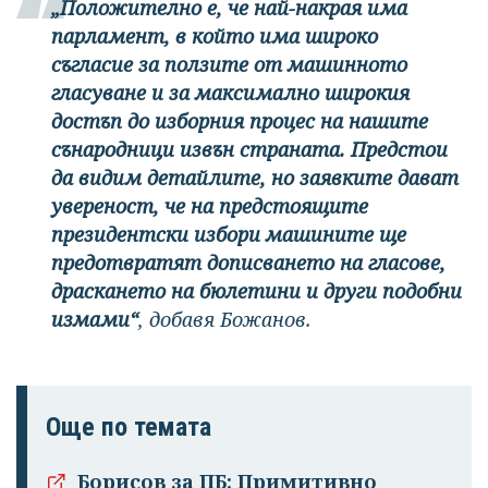
„Положително е, че най-накрая има
парламент, в който има широко
съгласие за ползите от машинното
гласуване и за максимално широкия
достъп до изборния процес на нашите
сънародници извън страната. Предстои
да видим детайлите, но заявките дават
увереност, че на предстоящите
президентски избори машините ще
предотвратят дописването на гласове,
драскането на бюлетини и други подобни
измами“
, добавя Божанов.
Още по темата
Борисов за ПБ: Примитивно