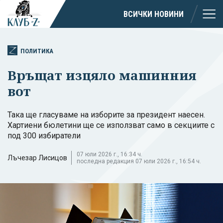
ВСИЧКИ НОВИНИ
ПОЛИТИКА
Връщат изцяло машинния
вот
Така ще гласуваме на изборите за президент наесен.
Хартиени бюлетини ще се използват само в секциите с
под 300 избиратели
07 юли 2026 г., 16:34 ч.
Лъчезар Лисицов
последна редакция 07 юли 2026 г., 16:54 ч.