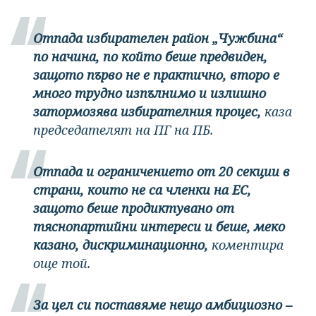
Отпада избирателен район „Чужбина“
по начина, по който беше предвиден,
защото първо не е практично, второ е
много трудно изпълнимо и излишно
затормозява избирателния процес,
каза
председателят на ПГ на ПБ.
Отпада и ограничението от 20 секции в
страни, които не са членки на ЕС,
защото беше продиктувано от
тяснопартийни интереси и беше, меко
казано, дискриминационно,
коментира
още той.
За цел си поставяме нещо амбициозно –