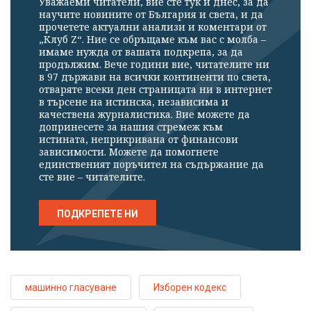
Уважаеми читатели, вие сте тук и днес, за да
научите новините от България и света, и да
прочетете актуални анализи и коментари от
„Клуб Z“. Ние се обръщаме към вас с молба –
имаме нужда от вашата подкрепа, за да
продължим. Вече години вие, читателите ни
в 97 държави на всички континенти по света,
отваряте всеки ден страницата ни в интернет
в търсене на истинска, независима и
качествена журналистика. Вие можете да
допринесете за нашия стремеж към
истината, неприкривана от финансови
зависимости. Можете да помогнете
единственият поръчител на съдържание да
сте вие – читателите.
ПОДКРЕПЕТЕ НИ
машинно гласуване
Изборен кодекс