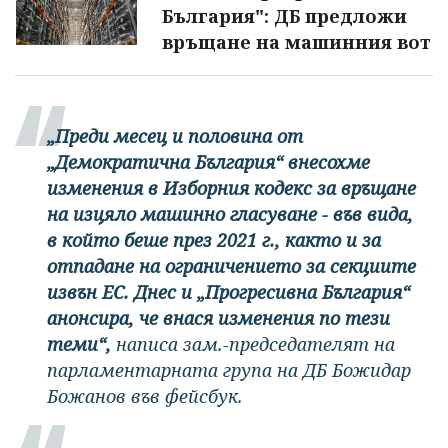
България": ДБ предложи
връщане на машинния вот
„Преди месец и половина от
„Демократична България“ внесохме
изменения в Изборния кодекс за връщане
на изцяло машинно гласуване - във вида,
в който беше през 2021 г., както и за
отпадане на ограничението за секциите
извън ЕС. Днес и „Прогресивна България“
анонсира, че внася изменения по тези
теми“,
написа зам.-председателят на
парламентарната група на ДБ Божидар
Божанов във фейсбук.