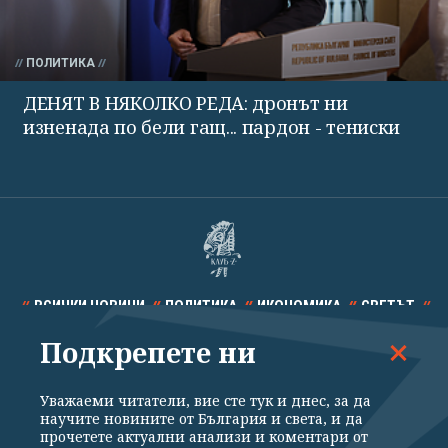
ПОЛИТИКА
ДЕНЯТ В НЯКОЛКО РЕДА: дронът ни
изненада по бели гащ... пардон - тениски
ВСИЧКИ НОВИНИ
ПОЛИТИКА
ИКОНОМИКА
СВЕТЪТ
Подкрепете ни
СПОРТ
КУЛТУРА
ТЕХНОЛОГИИ
КАЛЕЙДОСКОП
МНЕНИЯ
Уважаеми читатели, вие сте тук и днес, за да
научите новините от България и света, и да
прочетете актуални анализи и коментари от