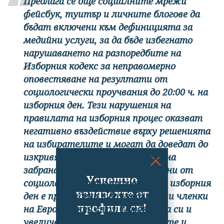
Предлага се още социалните мрежи
фейсбук, туитър и личните блогове да
бъдат включени към дефиницията за
медийни услуги, за да бъде избегнато
нарушаването на разпоредбите на
Изборния кодекс за неправомерно
оповестяване на резултати от
социологически проучвания до 20:00 ч. на
изборния ден. Тези нарушения на
правилата на изборния процес оказват
негативно въздействие върху решенията
на избирателите и могат да доведат до
изкривяване на вота им. Подобна
забрана за оповестяване на данни от
Успешно
социологическите проучвания в изборния
излязохте от
ден е предвидена в други държави членки
профила си!
на Европейския съюз. Предвижда си и
увеличение на размера на глобите и