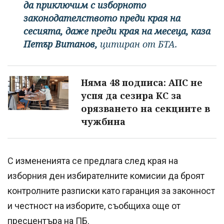
да приключим с изборното
законодателството преди края на
сесията, даже преди края на месеца, каза
Петър Витанов,
цитиран от БТА.
Няма 48 подписа: АПС не
успя да сезира КС за
орязването на секциите в
чужбина
С измененията се предлага след края на
изборния ден избирателните комисии да броят
контролните разписки като гаранция за законност
и честност на изборите, съобщиха още от
пресцентъра на ПБ.