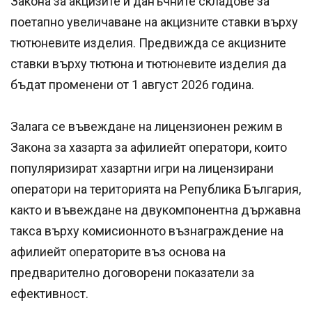
Закона за акцизите и данъчните складове за
поетапно увеличаване на акцизните ставки върху
тютюневите изделия. Предвижда се акцизните
ставки върху тютюна и тютюневите изделия да
бъдат променени от 1 август 2026 година.
Залага се въвеждане на лицензионен режим в
Закона за хазарта за афилиейт оператори, които
популяризират хазартни игри на лицензирани
оператори на територията на Република България,
както и въвеждане на двукомпонентна държавна
такса върху комисионното възнаграждение на
афилиейт операторите въз основа на
предварително договорени показатели за
ефективност.