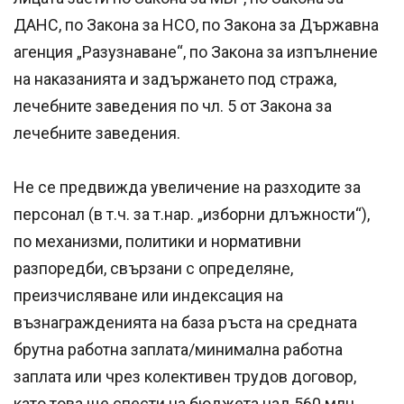
ДАНС, по Закона за НСО, по Закона за Държавна
агенция „Разузнаване“, по Закона за изпълнение
на наказанията и задържането под стража,
лечебните заведения по чл. 5 от Закона за
лечебните заведения.
Не се предвижда увеличение на разходите за
персонал (в т.ч. за т.нар. „изборни длъжности“),
по механизми, политики и нормативни
разпоредби, свързани с определяне,
преизчисляване или индексация на
възнагражденията на база ръста на средната
брутна работна заплата/минимална работна
заплата или чрез колективен трудов договор,
като това ще спести на бюджета над 560 млн.