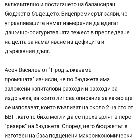
включително и постигането на балансиран
бюджет в бъдещето. Вицепремиерът заяви, че
управляващите нямат намерения да вдигат
данъчно-осигурителната тежест в преследване
на целта за намаляване на дефицита и
държавния дълг.
Асен Василев от "Продължаваме
промяната" изчисли, че по бюджета има
заложени капиталови разходи и разходи за
издръжка, за които липсва описание за какво ще
се използват, които възлизат на около 2 на сто от
БВП, като те биха могли да се прехвърлят в перо
"резерв" на бюджета. Според него бюджетът е
изготвен на база подценени макроикономически