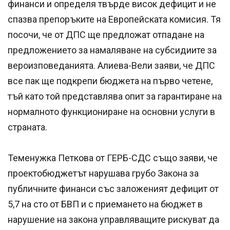
финанси и определя твърде висок дефицит и не
спазва препоръките на Европейската комисия. Тя
посочи, че от ДПС ще предложат отпадане на
предложението за намаляване на субсидиите за
вероизповеданията. Алиева-Вели заяви, че ДПС
все пак ще подкрепи бюджета на първо четене,
тъй като той представлява опит за гарантиране на
нормалното функциониране на основни услуги в
страната.
Теменужка Петкова от ГЕРБ-СДС също заяви, че
проектобюджетът нарушава грубо Закона за
публичните финанси със заложеният дефицит от
5,7 на сто от БВП и с приемането на бюджет в
нарушение на закона управляващите рискуват да