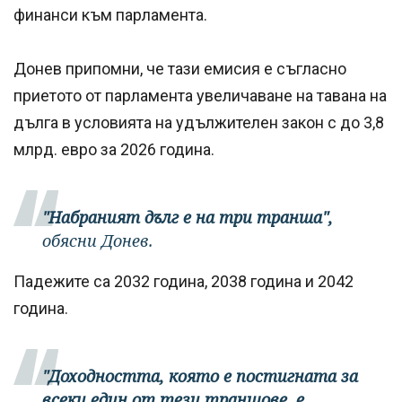
финанси към парламента.
Донев припомни, че тази емисия е съгласно
приетото от парламента увеличаване на тавана на
дълга в условията на удължителен закон с до 3,8
млрд. евро за 2026 година.
"Набраният дълг е на три транша",
обясни Донев.
Падежите са 2032 година, 2038 година и 2042
година.
"Доходността, която е постигната за
всеки един от тези траншове, е