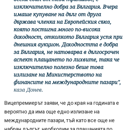
изключително добра за България. Вчера
имаше купуване на дълг от друга
държава членка на Европейския съюз,
която постигна много по-висока
доходност, отколкото България успя при
днешния аукцион. Доходността е добра
за България, не натоварва в дългосрочен
аспект плащането по лихвите, така че
изключително полезно беше това
излизане на Министерството нa
финансите на международните пазари",
каза Донев.
Вицепремиерът заяви, че до края на годината е
вероятно да има още едно излизане на
международните пазари, тъй като все още не
набран дългът, необходим за плащанията по