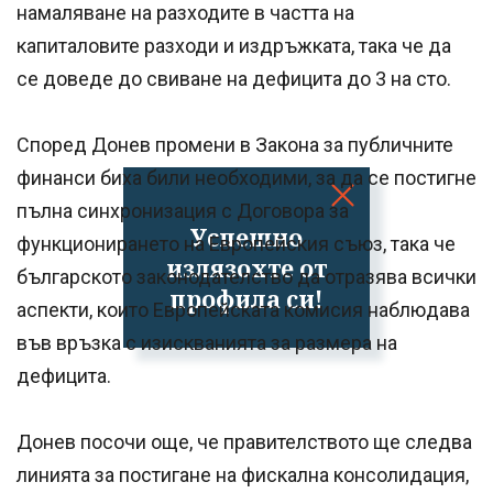
намаляване на разходите в частта на
капиталовите разходи и издръжката, така че да
се доведе до свиване на дефицита до 3 на сто.
Според Донев промени в Закона за публичните
финанси биха били необходими, за да се постигне
пълна синхронизация с Договора за
Успешно
функционирането на Европейския съюз, така че
излязохте от
българското законодателство да отразява всички
профила си!
аспекти, които Европейската комисия наблюдава
във връзка с изискванията за размера на
дефицита.
Донев посочи още, че правителството ще следва
линията за постигане на фискална консолидация,