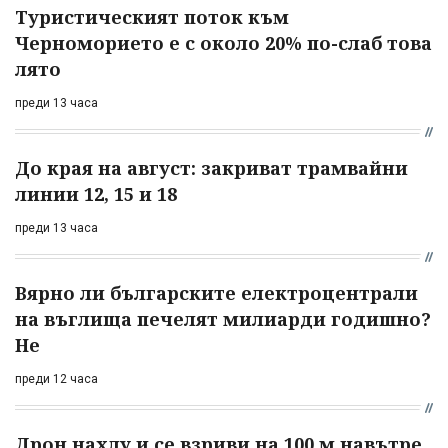
Туристическият поток към
Черноморието е с около 20% по-слаб това
лято
преди 13 часа
До края на август: закриват трамвайни
линии 12, 15 и 18
преди 13 часа
Вярно ли българските електроцентрали
на въглища печелят милиарди годишно?
Не
преди 12 часа
Дрон нахлу и се взриви на 100 м навътре