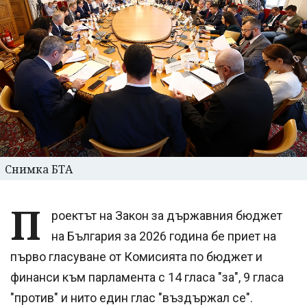
Снимка БТА
П
роектът на Закон за държавния бюджет
на България за 2026 година бе приет на
първо гласуване от Комисията по бюджет и
финанси към парламента с 14 гласа "за", 9 гласа
"против" и нито един глас "въздържал се".