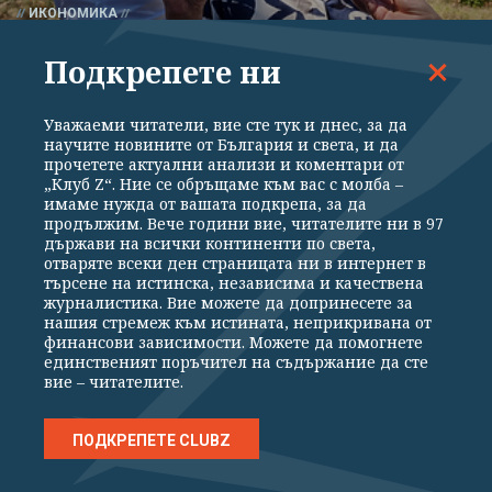
ИКОНОМИКА
Как България печели от кризата по Дунав
Подкрепете ни
Уважаеми читатели, вие сте тук и днес, за да
научите новините от България и света, и да
прочетете актуални анализи и коментари от
„Клуб Z“. Ние се обръщаме към вас с молба –
имаме нужда от вашата подкрепа, за да
продължим. Вече години вие, читателите ни в 97
държави на всички континенти по света,
отваряте всеки ден страницата ни в интернет в
търсене на истинска, независима и качествена
журналистика. Вие можете да допринесете за
нашия стремеж към истината, неприкривана от
финансови зависимости. Можете да помогнете
единственият поръчител на съдържание да сте
ИКОНОМИКА
вие – читателите.
Петролът - пак нагоре след ирански проект
за контрол над Ормузкия проток
ПОДКРЕПЕТЕ CLUBZ