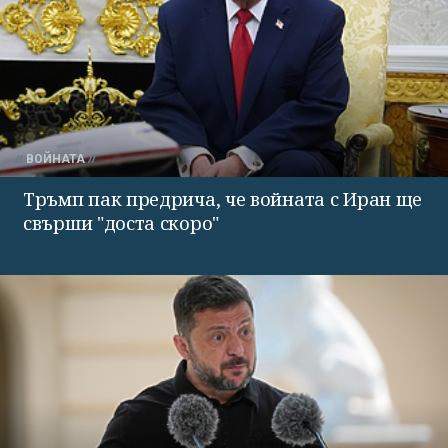
ВОЙНАТА
Тръмп пак предрича, че войната с Иран ще
свърши "доста скоро"