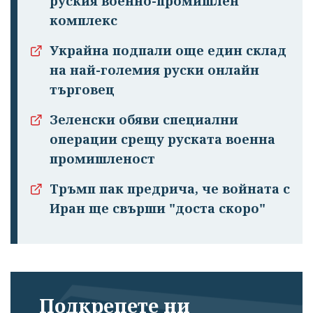
руския военно-промишлен
комплекс
Украйна подпали още един склад
на най-големия руски онлайн
търговец
Зеленски обяви специални
операции срещу руската военна
промишленост
Тръмп пак предрича, че войната с
Иран ще свърши "доста скоро"
Подкрепете ни