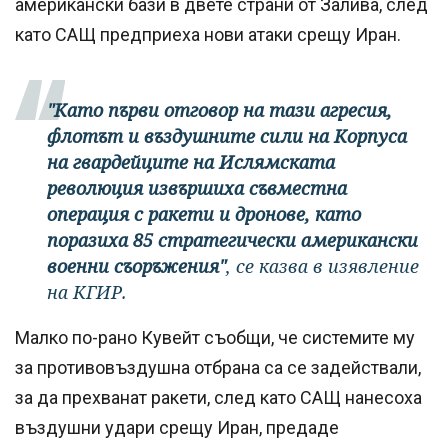
американски бази в двете страни от Залива, след
като САЩ предприеха нови атаки срещу Иран.
"Като първи отговор на тази агресия,
флотът и въздушните сили на Корпуса
на гвардейците на Ислямската
революция извършиха съвместна
операция с ракети и дронове, като
поразиха 85 стратегически американски
военни съоръжения"
, се казва в изявление
на КГИР.
Малко по-рано Кувейт съобщи, че системите му
за противовъздушна отбрана са се задействали,
за да прехванат ракети, след като САЩ нанесоха
въздушни удари срещу Иран, предаде