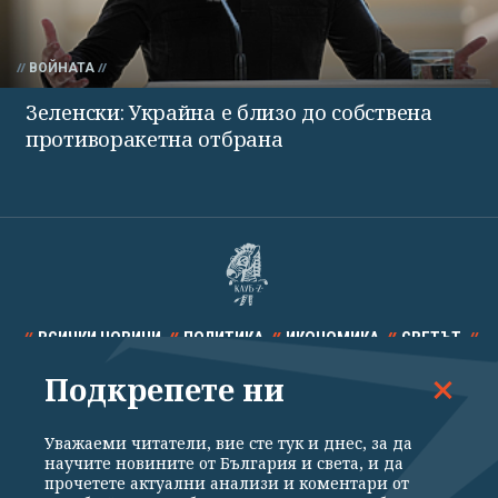
ВОЙНАТА
Зеленски: Украйна е близо до собствена
противоракетна отбрана
ВСИЧКИ НОВИНИ
ПОЛИТИКА
ИКОНОМИКА
СВЕТЪТ
Подкрепете ни
СПОРТ
КУЛТУРА
ТЕХНОЛОГИИ
КАЛЕЙДОСКОП
МНЕНИЯ
Уважаеми читатели, вие сте тук и днес, за да
научите новините от България и света, и да
прочетете актуални анализи и коментари от