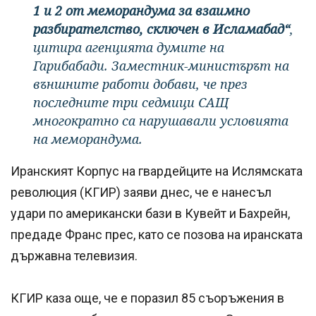
1 и 2 от меморандума за взаимно
разбирателство, сключен в Исламабад“
,
цитира агенцията думите на
Гарибабади. Заместник-министърът на
външните работи добави, че през
последните три седмици САЩ
многократно са нарушавали условията
на меморандума.
Иранският Корпус на гвардейците на Ислямската
революция (КГИР) заяви днес, че е нанесъл
удари по американски бази в Кувейт и Бахрейн,
предаде Франс прес, като се позова на иранската
държавна телевизия.
КГИР каза още, че е поразил 85 съоръжения в