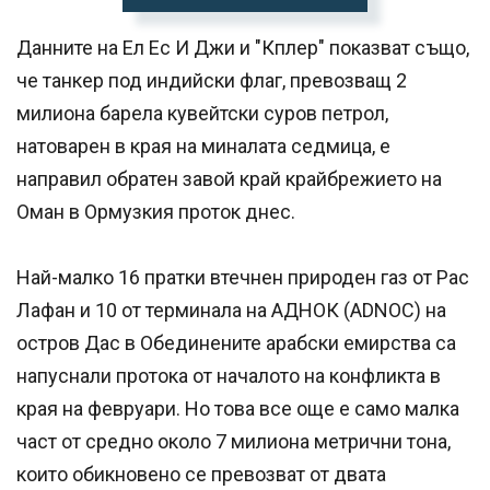
Данните на Ел Ес И Джи и "Кплер" показват също,
че танкер под индийски флаг, превозващ 2
милиона барела кувейтски суров петрол,
натоварен в края на миналата седмица, е
направил обратен завой край крайбрежието на
Оман в Ормузкия проток днес.
Най-малко 16 пратки втечнен природен газ от Рас
Лафан и 10 от терминала на АДНОК (ADNOC) на
остров Дас в Обединените арабски емирства са
напуснали протока от началото на конфликта в
края на февруари. Но това все още е само малка
част от средно около 7 милиона метрични тона,
които обикновено се превозват от двата