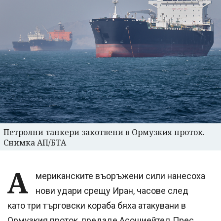
Петролни танкери закотвени в Ормузкия проток.
Снимка АП/БТА
А
мериканските въоръжени сили нанесоха
нови удари срещу Иран, часове след
като три търговски кораба бяха атакувани в
Ормузкия проток, предаде Асошиейтед Прес.