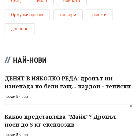
САЩ
Иран
войната
Ормузки проток
танкери
ракети
дронове
НАЙ-НОВИ
ДЕНЯТ В НЯКОЛКО РЕДА: дронът ни
изненада по бели гащ... пардон - тениски
преди 5 часа
Какво представлява "Майя"? Дронът
носи до 5 кг експлозив
преди 5 часа