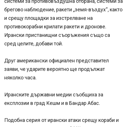
системи за противовъздушна отбрана, системи за
брегово наблюдение, ракети „земя-въздух“, както
и срещу площадки за изстрелване на
противокорабни крилати ракети и дронове.
Ирански пристанищни съоръжения също са
сред целите, добави той.
Друг американски официален представител
заяви, че ударите вероятно ще продължат
няколко часа.
Иранските държавни медии съобщиха за
експлозии в град Кешм и в Бандар Абас.
Подобна серия от ирански атаки срещу кораби и