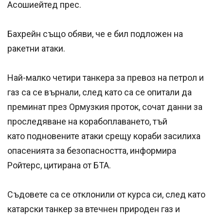
Асошиейтед прес.
Бахрейн също обяви, че е бил подложен на
ракетни атаки.
Най-малко четири танкера за превоз на петрол и
газ са се върнали, след като са се опитали да
преминат през Ормузкия проток, сочат данни за
проследяване на корабоплаването, тъй
като подновените атаки срещу кораби засилиха
опасенията за безопасността, информира
Ройтерс, цитирана от БТА.
Съдовете са се отклонили от курса си, след като
катарски танкер за втечнен природен газ и