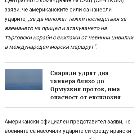
Централното командване на САЩ (СЕНТКОМ)
заяви, че американските сили са нанесли
ударите,
„за да наложат тежки последствия за
вземането на прицел и атакуването на
търговски кораби с екипажи от невинни цивилни
в международен морски маршрут“
.
Снаряди удрят два
танкера близо до
Ормузкия проток, има
опасност от експлозия
Американски официален представител заяви, че
военните са насочили ударите си срещу ирански