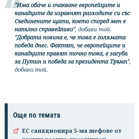
"Има обаче и очакване европейците и
канадците да изравнят разходите си със
Съединените щати, което според мен е
напълно справедливо"
, добави той.
"Добрата новина е, че това е голямата
победа днес. Фактът, че европейците и
канадците правят точно това, е загуба
за Путин и победа за президента Тръмп"
,
добави той.
Още по темата
ЕС санкционира 5-ма шефове от