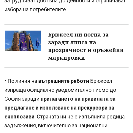
затрудняват достъпа до дейности и ограничават
избора на потребителите.
Брюксел ни погна за
заради липса на
прозрачност и оръжейни
маркировки
• По линия на
вътрешните работи
Брюксел
изпраща официално уведомително писмо до
София заради
прилагането на правилата за
предлагане и използване на прекурсори за
експлозиви
. Страната ни не е изпълнила редица
задължения, включително за национални