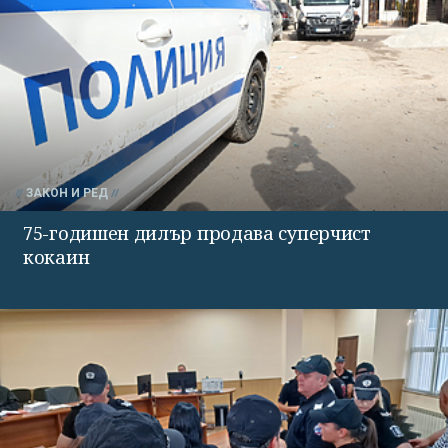
ЗАКОН И РЕД
75-годишен дилър продава суперчист
кокаин