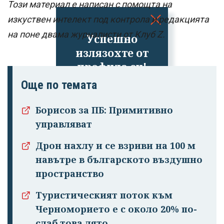
Този материал е написан с помощта на
изкуствен интелект под контрола и редакцията
на поне двама журналисти от Клуб Z.
Успешно
излязохте от
профила си!
Още по темата
Борисов за ПБ: Примитивно
управляват
Дрон нахлу и се взриви на 100 м
навътре в българското въздушно
пространство
Туристическият поток към
Черноморието е с около 20% по-
слаб това лято