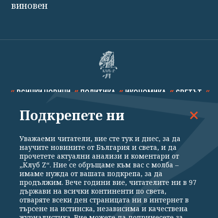
виновен
ВСИЧКИ НОВИНИ
ПОЛИТИКА
ИКОНОМИКА
СВЕТЪТ
Подкрепете ни
СПОРТ
КУЛТУРА
ТЕХНОЛОГИИ
КАЛЕЙДОСКОП
МНЕНИЯ
Уважаеми читатели, вие сте тук и днес, за да
научите новините от България и света, и да
прочетете актуални анализи и коментари от
„Клуб Z“. Ние се обръщаме към вас с молба –
имаме нужда от вашата подкрепа, за да
продължим. Вече години вие, читателите ни в 97
Общи условия
Политика за поверителност
държави на всички континенти по света,
отваряте всеки ден страницата ни в интернет в
Реклама
Партньори
Контакти
За Клуб Z
търсене на истинска, независима и качествена
Екип
Подкрепете ни
журналистика. Вие можете да допринесете за