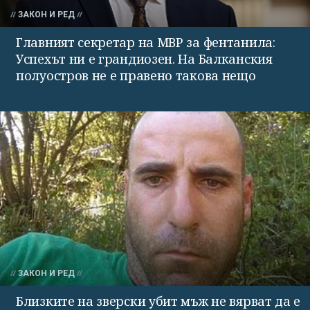
ЗАКОН И РЕД
Главният секретар на МВР за фентанила:
Успехът ни е грандиозен. На Балканския
полуостров не е правено такова нещо
ЗАКОН И РЕД
Близките на зверски убит мъж не вярват да е