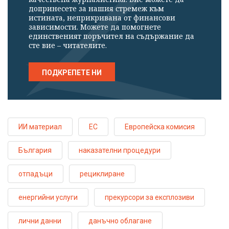
допринесете за нашия стремеж към
истината, неприкривана от финансови
зависимости. Можете да помогнете
единственият поръчител на съдържание да
сте вие – читателите.
ПОДКРЕПЕТЕ НИ
ИИ материал
ЕС
Европейска комисия
България
наказателни процедури
отпадъци
рециклиране
енергийни услуги
прекурсори за експлозиви
лични данни
данъчно облагане