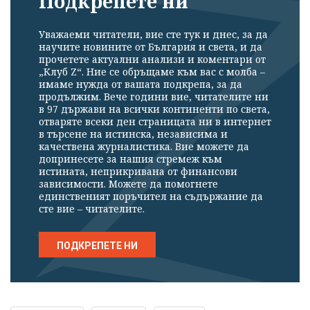
Подкрепете ни
Уважаеми читатели, вие сте тук и днес, за да
научите новините от България и света, и да
прочетете актуални анализи и коментари от
„Клуб Z“. Ние се обръщаме към вас с молба –
имаме нужда от вашата подкрепа, за да
продължим. Вече години вие, читателите ни
в 97 държави на всички континенти по света,
отваряте всеки ден страницата ни в интернет
в търсене на истинска, независима и
качествена журналистика. Вие можете да
допринесете за нашия стремеж към
истината, неприкривана от финансови
зависимости. Можете да помогнете
единственият поръчител на съдържание да
сте вие – читателите.
ПОДКРЕПЕТЕ НИ