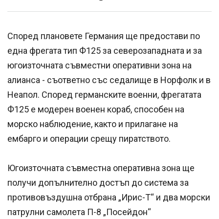
Според плановете Германия ще предостави по
една фрегата тип Ф125 за северозападната и за
югоизточната съвместни оперативни зона на
алианса - съответно със седалище в Норфолк и в
Неапол. Според германските военни, фрегатата
Ф125 е модерен военен кораб, способен на
морско наблюдение, както и прилагане на
ембарго и операции срещу пиратството.
Югоизточната съвместна оперативна зона ще
получи допълнително достъп до система за
противовъздушна отбрана „Ирис-T“ и два морски
патрулни самолета П-8 „Посейдон“