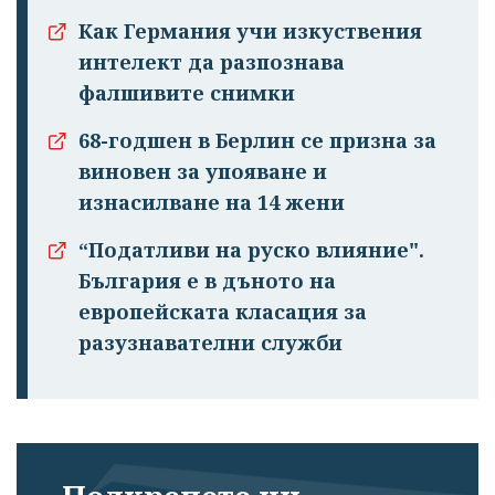
Как Германия учи изкуствения
интелект да разпознава
Успешно
фалшивите снимки
излязохте от
68-годшен в Берлин се призна за
профила си!
виновен за упояване и
изнасилване на 14 жени
“Податливи на руско влияние".
България е в дъното на
европейската класация за
разузнавателни служби