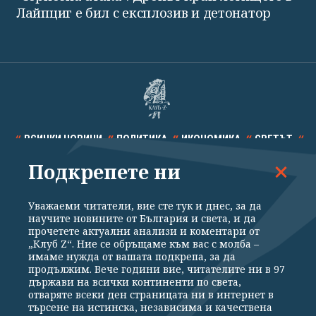
Лайпциг е бил с експлозив и детонатор
ВСИЧКИ НОВИНИ
ПОЛИТИКА
ИКОНОМИКА
СВЕТЪТ
Подкрепете ни
СПОРТ
КУЛТУРА
ТЕХНОЛОГИИ
КАЛЕЙДОСКОП
МНЕНИЯ
Уважаеми читатели, вие сте тук и днес, за да
научите новините от България и света, и да
прочетете актуални анализи и коментари от
„Клуб Z“. Ние се обръщаме към вас с молба –
имаме нужда от вашата подкрепа, за да
продължим. Вече години вие, читателите ни в 97
Общи условия
Политика за поверителност
държави на всички континенти по света,
отваряте всеки ден страницата ни в интернет в
Реклама
Партньори
Контакти
За Клуб Z
търсене на истинска, независима и качествена
Екип
Подкрепете ни