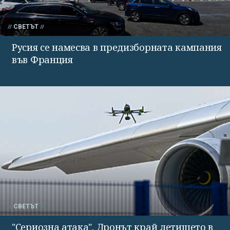
СВЕТЪТ
Русия се намесва в предизборната кампания
във Франция
СВЕТЪТ
"Сериозна атака". Дронът край летището в