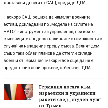
доставяни досега от САЩ, предаде ДПА.
Наскоро САЩ решиха да намалят военните
активи, докладвани по „Модела на силите на
НАТО“ - инструмент за управление, при който
съюзниците споделят наличните възможности в
случай на нападение срещу съюза. Белият дом
също така обяви планове да оттегли хиляди
военни от Германия, макар и все още да не е
предоставил ясни срокове, отбелязва ДПА.
Германия посяга към
израелски и украински
ракети след „студен душ“
от Тръмп