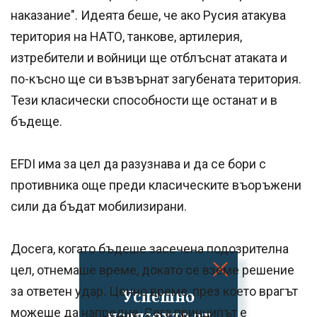
наказание". Идеята беше, че ако Русия атакува
територия на НАТО, танкове, артилерия,
изтребители и войници ще отблъснат атаката и
по-късно ще си възвърнат загубената територия.
Тези класически способности ще останат и в
бъдеще.
EFDI има за цел да разузнава и да се бори с
противника още преди класическите въоръжени
сили да бъдат мобилизирани.
Досега, когато бъдеше засечена подозрителна
цел, отнемаше време, докато се вземе решение
за ответен удар. Ценно време, през което врагът
Успешно
можеше да напредне. Сега принципът е
излязохте от