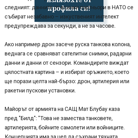
профила си!
следният: данните от всички партньори в НАТО се
събират незабавно – изкуственият интелект
предупреждава за секунди, а не за часове.
Ако например дрон засече руска танкова колона,
веднага се сравняват сателитни снимки, радарни
данни и данни от сензори. Командирите виждат
цялостната картина – и избират оръжието, което
ще порази целта най-бързо: дрон, артилерия или
ракетни пускови установки.
Майорът от армията на САЩ Мат Блубау каза
пред "Билд": "Това не замества танковете,
артилерията, бойните самолети или войниците.
Концепцията има за цел да съхрани тяхната