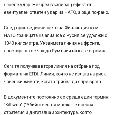
нанесе удар. Не чрез възпиращ ефект от
евентуален ответен удар на НАТО, а още по-рано.
След присъединяването на Финландия към
НАТО границата на алианса с Русия се удължи с
1340 километра. Уязвимата линия на фронта,
простираща се чак до Румъния на юг, е огромна.
Сега тя получава втора линия на отбрана под
формата на EFDI. Линия, която не излага на риск
човешки животи, когато трябва да спре врага.
В документите постоянно се среща един термин:
"Kill web" ("Убийствената мрежа“ е военна
стратегия и дигитална архитектура, която