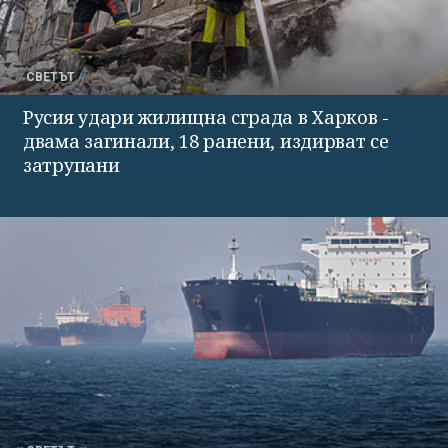
СВЕТЪТ
Русия удари жилищна сграда в Харков -
двама загинали, 18 ранени, издирват се
затрупани