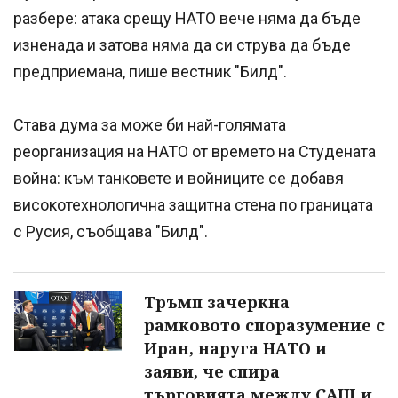
разбере: атака срещу НАТО вече няма да бъде
изненада и затова няма да си струва да бъде
предприемана, пише вестник "Билд".
Става дума за може би най-голямата
реорганизация на НАТО от времето на Студената
война: към танковете и войниците се добавя
високотехнологична защитна стена по границата
с Русия, съобщава "Билд".
Тръмп зачеркна
рамковото споразумение с
Иран, наруга НАТО и
заяви, че спира
търговията между САЩ и