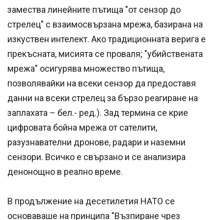
замества линейните пътища "от сензор до
стрелец" с взаимосвързана мрежа, базирана на
изкуствен интелект. Ако традиционната верига е
прекъсната, мисията се проваля; "убийствената
мрежа" осигурява множество пътища,
позволявайки на всеки сензор да предоставя
данни на всеки стрелец за бързо реагиране на
заплахата – бел.- ред.). Зад термина се крие
цифровата бойна мрежа от сателити,
разузнавателни дронове, радари и наземни
сензори. Всичко е свързано и се анализира
денонощно в реално време.
В продължение на десетилетия НАТО се
основаваше на принципа "Възпиране чрез