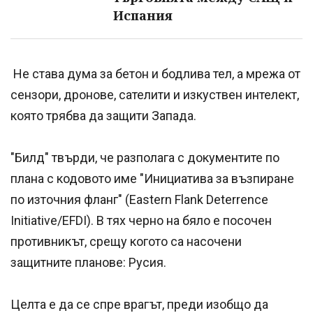
Испания
Не става дума за бетон и бодлива тел, а мрежа от
сензори, дронове, сателити и изкуствен интелект,
която трябва да защити Запада.
"Билд" твърди, че разполага с документите по
плана с кодовото име "Инициатива за възпиране
по източния фланг" (Eastern Flank Deterrence
Initiative/EFDI). В тях черно на бяло е посочен
противникът, срещу когото са насочени
защитните планове: Русия.
Целта е да се спре врагът, преди изобщо да