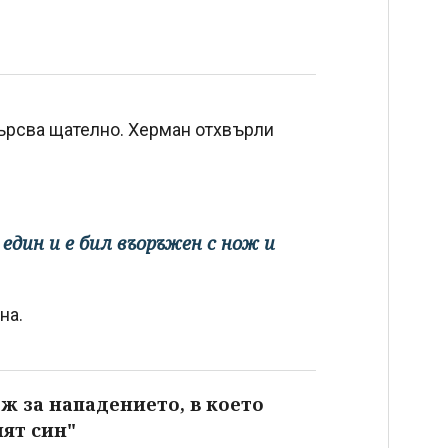
ърсва щателно. Херман отхвърли
дин и е бил въоръжен с нож и
на.
ж за нападението, в което
ят син"