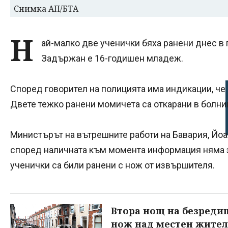
Снимка АП/БТА
Н
ай-малко две ученички бяха ранени днес в 
Задържан е 16-годишен младеж.
Според говорител на полицията има индикации, че
Двете тежко ранени момичета са откарани в болни
Министърът на вътрешните работи на Бавария, Йоа
според наличната към момента информация няма з
ученички са били ранени с нож от извършителя.
Втора нощ на безредиц
нож над местен жител