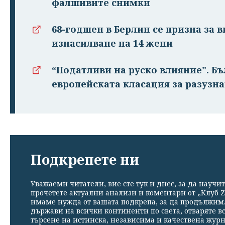
фалшивите снимки
68-годшен в Берлин се призна за в
изнасилване на 14 жени
“Податливи на руско влияние". Бъ
европейската класация за разузн
Подкрепете ни
Уважаеми читатели, вие сте тук и днес, за да научит
прочетете актуални анализи и коментари от „Клуб Z
имаме нужда от вашата подкрепа, за да продължим. 
държави на всички континенти по света, отваряте в
търсене на истинска, независима и качествена жур