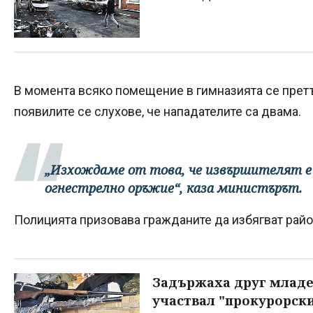
В момента всяко помещение в гимназията се прет
появилите се слухове, че нападателите са двама.
„Изхождаме от това, че извършителят е е
огнестрелно оръжие“, каза министърът.
Полицията призовава гражданите да избягват райо
Задържаха друг младе
участвал "прокурорски