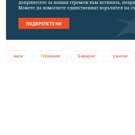
допринесете за нашия стремеж към истината, непр
Можете да помогнете единственият поръчител на съ
ПОДКРЕПЕТЕ НИ
амок
Германия
Бавария
ранени