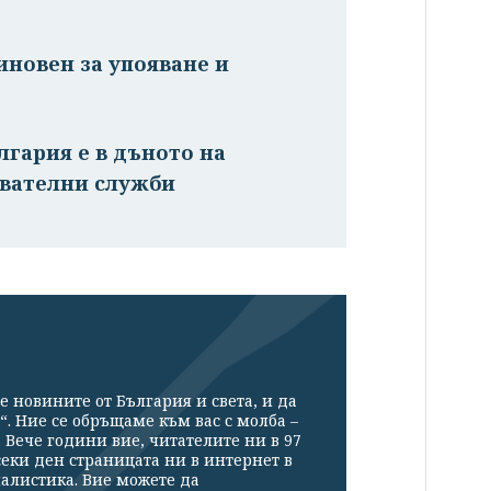
иновен за упояване и
лгария е в дъното на
авателни служби
е новините от България и света, и да
“. Ние се обръщаме към вас с молба –
Вече години вие, читателите ни в 97
секи ден страницата ни в интернет в
налистика. Вие можете да