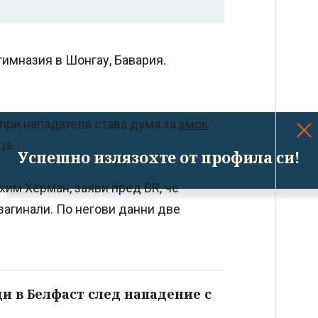
гимназия в Шонгау, Бавария.
 при нападателя става дума за
амок
.
ца.
Успешно излязохте от профила си!
хим Херман, заяви пред BR, че
агинали. По негови данни две
и в Белфаст след нападение с