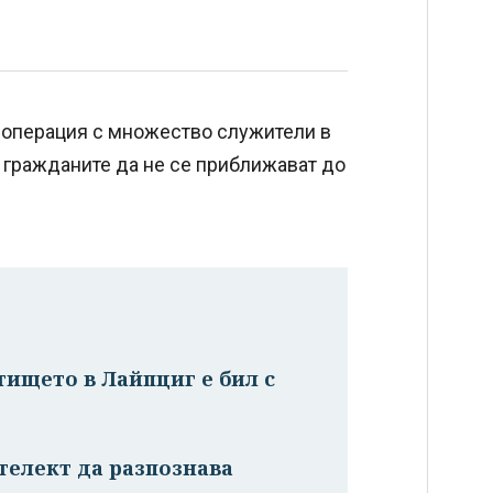
 операция с множество служители в
а гражданите да не се приближават до
тището в Лайпциг е бил с
телект да разпознава