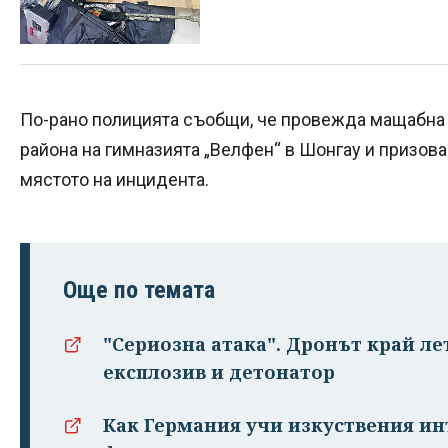
По-рано полицията съобщи, че провежда мащабна
района на гимназията „Велфен“ в Шонгау и призов
мястото на инцидента.
Още по темата
"Сериозна атака". Дронът край ле
експлозив и детонатор
Как Германия учи изкуствения ин