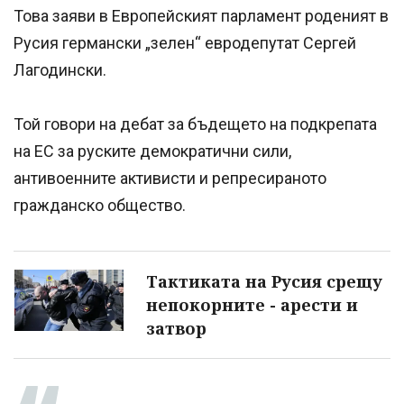
Това заяви в Европейският парламент роденият в
Русия германски „зелен“ евродепутат Сергей
Лагодински.
Той говори на дебат за бъдещето на подкрепата
на ЕС за руските демократични сили,
антивоенните активисти и репресираното
гражданско общество.
Тактиката на Русия срещу
непокорните - арести и
затвор