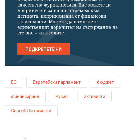
качествена журналистика. Вие можете да
допринесете за нашия стремеж към
истината, неприкривана от финансови
зависимости. Можете да помогнете
единственият поръчител на съдържание да
сте вие – читателите.
ПОДКРЕПЕТЕ НИ
ЕС
Европейски парламент
бюджет
финансиране
Русия
активисти
Сергей Лагодински