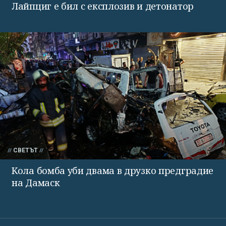
Лайпциг е бил с експлозив и детонатор
СВЕТЪТ
Кола бомба уби двама в друзко предградие
на Дамаск