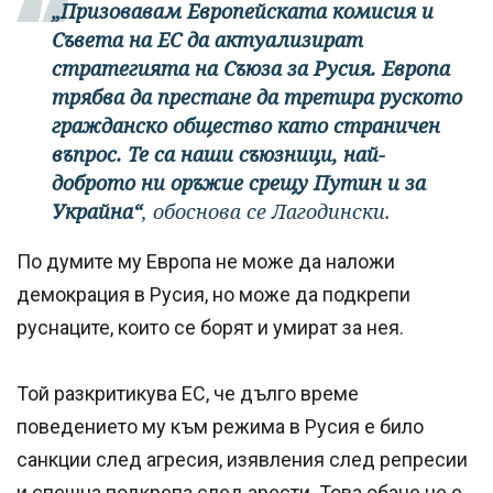
„Призовавам Европейската комисия и
Съвета на ЕС да актуализират
стратегията на Съюза за Русия. Европа
трябва да престане да третира руското
гражданско общество като страничен
въпрос. Те са наши съюзници, най-
доброто ни оръжие срещу Путин и за
Украйна“
, обоснова се Лагодински.
По думите му Европа не може да наложи
демокрация в Русия, но може да подкрепи
руснаците, които се борят и умират за нея.
Той разкритикува ЕС, че дълго време
поведението му към режима в Русия е било
санкции след агресия, изявления след репресии
и спешна подкрепа след арести. Това обаче не е