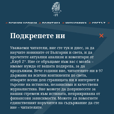
ВСИЧКИ НОВИНИ
ПОЛИТИКА
ИКОНОМИКА
СВЕТЪТ
Подкрепете ни
СПОРТ
КУЛТУРА
ТЕХНОЛОГИИ
КАЛЕЙДОСКОП
МНЕНИЯ
Уважаеми читатели, вие сте тук и днес, за да
научите новините от България и света, и да
прочетете актуални анализи и коментари от
„Клуб Z“. Ние се обръщаме към вас с молба –
имаме нужда от вашата подкрепа, за да
продължим. Вече години вие, читателите ни в 97
Общи условия
Политика за поверителност
държави на всички континенти по света,
отваряте всеки ден страницата ни в интернет в
Реклама
Партньори
Контакти
За Клуб Z
търсене на истинска, независима и качествена
Екип
Подкрепете ни
журналистика. Вие можете да допринесете за
нашия стремеж към истината, неприкривана от
финансови зависимости. Можете да помогнете
единственият поръчител на съдържание да сте
Издател на www.clubz.bg е „Клуб Зебра Медия“ ЕООД, София, ул. "Алеко
вие – читателите.
Константинов" 3. Всички права запазени 2026 „Клуб Зебра Медия“
ЕООД.