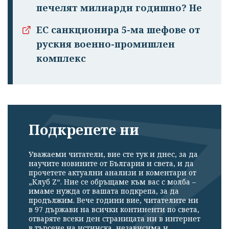
печелят милиарди годишно? Не
Успешно
излязохте от
ЕС санкционира 5-ма шефове от
профила си!
руския военно-промишлен
комплекс
Подкрепете ни
Уважаеми читатели, вие сте тук и днес, за да
научите новините от България и света, и да
прочетете актуални анализи и коментари от
„Клуб Z“. Ние се обръщаме към вас с молба –
имаме нужда от вашата подкрепа, за да
продължим. Вече години вие, читателите ни
в 97 държави на всички континенти по света,
отваряте всеки ден страницата ни в интернет
в търсене на истинска, независима и