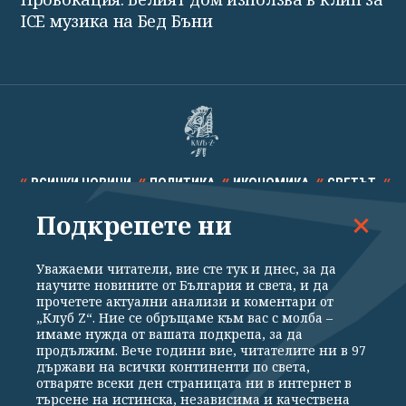
ICE музика на Бед Бъни
ВСИЧКИ НОВИНИ
ПОЛИТИКА
ИКОНОМИКА
СВЕТЪТ
Подкрепете ни
СПОРТ
КУЛТУРА
ТЕХНОЛОГИИ
КАЛЕЙДОСКОП
МНЕНИЯ
Уважаеми читатели, вие сте тук и днес, за да
научите новините от България и света, и да
прочетете актуални анализи и коментари от
„Клуб Z“. Ние се обръщаме към вас с молба –
имаме нужда от вашата подкрепа, за да
продължим. Вече години вие, читателите ни в 97
Общи условия
Политика за поверителност
държави на всички континенти по света,
отваряте всеки ден страницата ни в интернет в
Реклама
Партньори
Контакти
За Клуб Z
търсене на истинска, независима и качествена