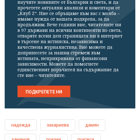
научите новините от България и света, и да
прочетете актуални анализи и коментари от
„Клуб Z“. Ние се обръщаме към вас с молба –
имаме нужда от вашата подкрепа, за да
продължим. Вече години вие, читателите ни
в 97 държави на всички континенти по света,
отваряте всеки ден страницата ни в интернет
в търсене на истинска, независима и
качествена журналистика. Вие можете да
допринесете за нашия стремеж към
истината, неприкривана от финансови
зависимости. Можете да помогнете
единственият поръчител на съдържание да
сте вие – читателите.
ПОДКРЕПЕТЕ НИ
надежда
захариева
дамян
дамянов
поезия
поетеса