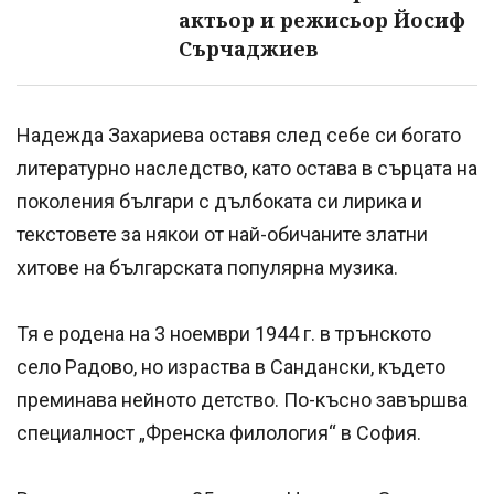
актьор и режисьор Йосиф
Сърчаджиев
Надежда Захариева оставя след себе си богато
литературно наследство, като остава в сърцата на
поколения българи с дълбоката си лирика и
текстовете за някои от най-обичаните златни
хитове на българската популярна музика.
Тя е родена на 3 ноември 1944 г. в трънското
село Радово, но израства в Сандански, където
преминава нейното детство. По-късно завършва
специалност „Френска филология“ в София.