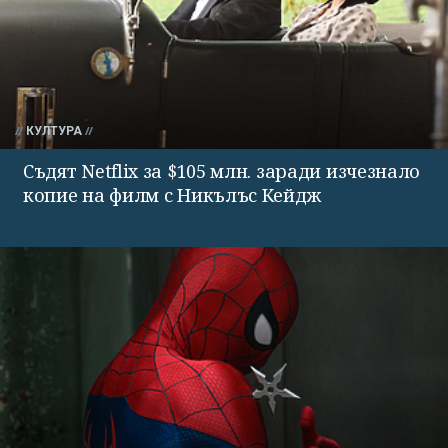
КУЛТУРА
Съдят Netflix за $105 млн. заради изчезнало
копие на филм с Никълъс Кейдж