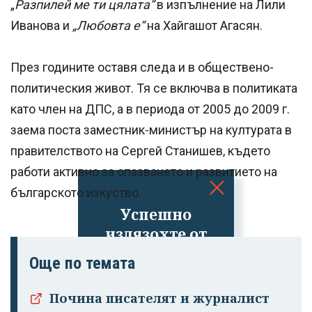
„
Разпилей ме ти цялата“
в изпълнение на Лили
Иванова и
„Любовта е“
на Хайгашот Агасян.
През годините оставя следа и в обществено-
политическия живот. Тя се включва в политиката
като член на ДПС, а в периода от 2005 до 2009 г.
заема поста заместник-министър на културата в
правителството на Сергей Станишев, където
работи активно за опазването и развитието на
българското изкуство.
Успешно
излязохте от
профила си!
Още по темата
Почина писателят и журналист