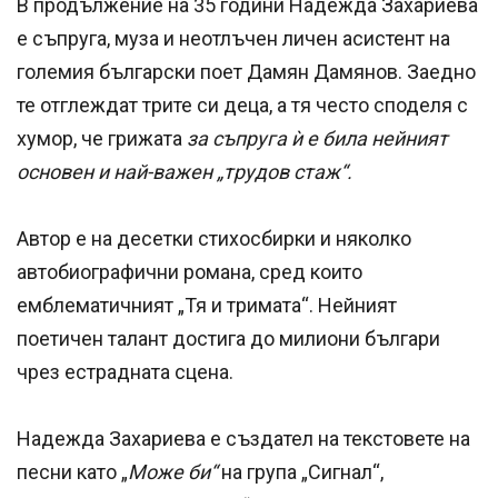
В продължение на 35 години Надежда Захариева
е съпруга, муза и неотлъчен личен асистент на
големия български поет Дамян Дамянов. Заедно
те отглеждат трите си деца, а тя често споделя с
хумор, че грижата
за съпруга ѝ е била нейният
основен и най-важен „трудов стаж“.
Автор е на десетки стихосбирки и няколко
автобиографични романа, сред които
емблематичният „Тя и тримата“. Нейният
поетичен талант достига до милиони българи
чрез естрадната сцена.
Надежда Захариева е създател на текстовете на
песни като „
Може би“
на група „Сигнал“,