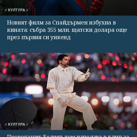
КУЛТУРА
Новият филм за Спайдърмен избухна в
кината: събра 355 млн. щатски долара още
през първия си уикенд
КУЛТУРА
Провокация: Белият дом използва в клип за