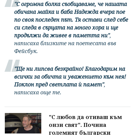
"С огромна болка съобщаваме, че нашата
обичана майка и баба Надежда вчера пое
по своя последен път. Тя остави след себе
си следа в сърцата на много хора и ще
продължи да живее в паметта ни"
,
написаха близките на поетесата във
Фейсбук.
"Ще ни липсва безкрайно! Благодарим на
всички за обичта и уважението към нея!
Поклон пред светлата ѝ памет"
,
написаха още те.
"С любов да отиваш към
онзи свят". Почина
големият български