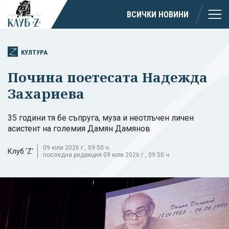
ВСИЧКИ НОВИНИ
КУЛТУРА
Почина поетесата Надежда
Захариева
35 години тя бе съпруга, муза и неотлъчен личен
асистент на големия Дамян Дамянов
09 юли 2026 г., 09:50 ч.
Клуб 'Z'
последна редакция 09 юли 2026 г., 09:50 ч.