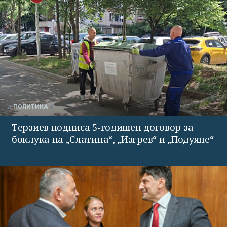
ПОЛИТИКА
Терзиев подписа 5-годишен договор за
боклука на „Слатина“, „Изгрев“ и „Подуяне“