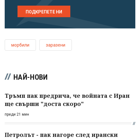
ПОДКРЕПЕТЕ НИ
морбили
заразени
НАЙ-НОВИ
Тръмп пак предрича, че войната с Иран
ще свърши "доста скоро"
преди 21 мин
Петролът - пак нагоре след ирански