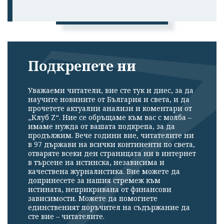
профила си!
Подкрепете ни
Уважаеми читатели, вие сте тук и днес, за да
научите новините от България и света, и да
прочетете актуални анализи и коментари от
„Клуб Z“. Ние се обръщаме към вас с молба –
имаме нужда от вашата подкрепа, за да
продължим. Вече години вие, читателите ни
в 97 държави на всички континенти по света,
отваряте всеки ден страницата ни в интернет
в търсене на истинска, независима и
качествена журналистика. Вие можете да
допринесете за нашия стремеж към
истината, неприкривана от финансови
зависимости. Можете да помогнете
единственият поръчител на съдържание да
сте вие – читателите.