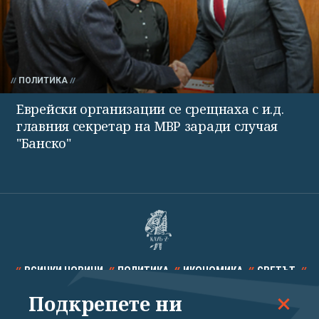
ПОЛИТИКА
Еврейски организации се срещнаха с и.д.
главния секретар на МВР заради случая
"Банско"
ВСИЧКИ НОВИНИ
ПОЛИТИКА
ИКОНОМИКА
СВЕТЪТ
Подкрепете ни
СПОРТ
КУЛТУРА
ТЕХНОЛОГИИ
КАЛЕЙДОСКОП