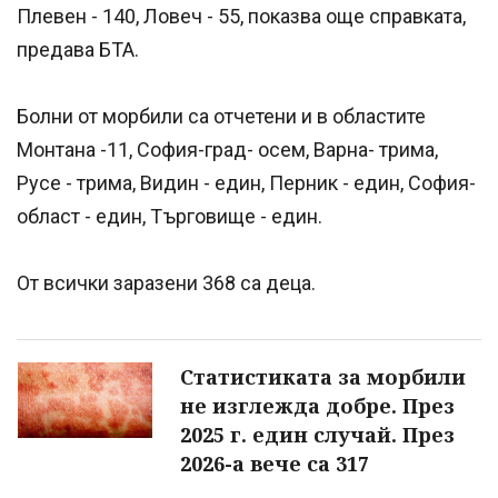
Плевен - 140, Ловеч - 55, показва още справката,
предава БТА.
Болни от морбили са отчетени и в областите
Монтана -11, София-град- осем, Варна- трима,
Русе - трима, Видин - един, Перник - един, София-
област - един, Търговище - един.
От всички заразени 368 са деца.
Статистиката за морбили
не изглежда добре. През
2025 г. един случай. През
2026-а вече са 317