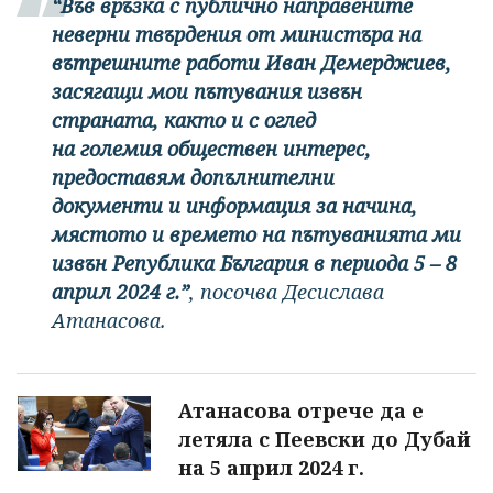
“Във връзка с публично направените
неверни твърдения от министъра на
вътрешните работи Иван Демерджиев,
засягащи мои пътувания извън
страната, както и с оглед
на големия обществен интерес,
предоставям допълнителни
документи и информация за начина,
мястото и времето на пътуванията ми
извън Република България в периода 5 – 8
април 2024 г.”
, посочва Десислава
Атанасова.
Атанасова отрече да е
летяла с Пеевски до Дубай
на 5 април 2024 г.