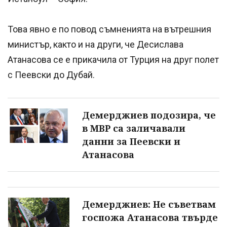
Това явно е по повод съмненията на вътрешния
министър, както и на други, че Десислава
Атанасова се е прикачила от Турция на друг полет
с Пеевски до Дубай.
Демерджиев подозира, че
в МВР са заличавали
данни за Пеевски и
Атанасова
Демерджиев: Не съветвам
госпожа Атанасова твърде