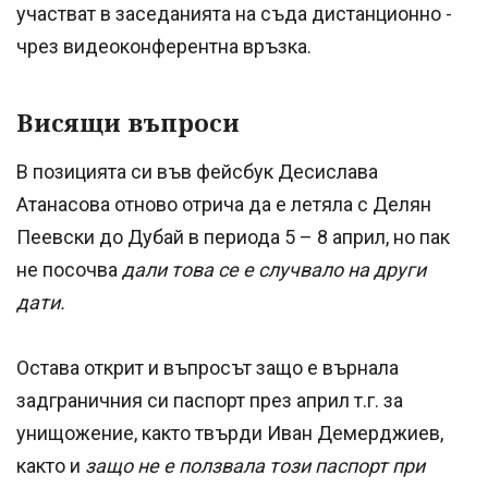
участват в заседанията на съда дистанционно -
чрез видеоконферентна връзка.
Висящи въпроси
В позицията си във фейсбук Десислава
Атанасова отново отрича да е летяла с Делян
Пеевски до Дубай в периода 5 – 8 април, но пак
не посочва
дали това се е случвало на други
дати.
Остава открит и въпросът защо е върнала
задграничния си паспорт през април т.г. за
унищожение, както твърди Иван Демерджиев,
както и
защо не е ползвала този паспорт при