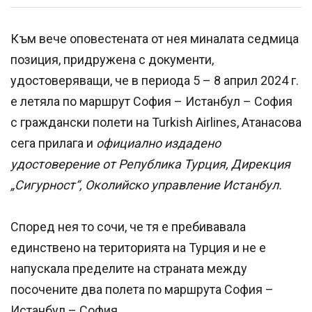
Към вече оповестената от нея миналата седмица
позиция, придружена с документи,
удостоверяващи, че в периода 5 – 8 април 2024 г.
е летяла по маршрут София – Истанбул – София
с граждански полети на Turkish Airlines, Атанасова
сега прилага и
официално издадено
удостоверение от Република Турция, Дирекция
„Сигурност“, Околийско управление Истанбул.
Според нея то сочи, че тя е пребивавала
единствено на територията на Турция и не е
напускала пределите на страната между
посочените два полета по маршрута София –
Истанбул – София.