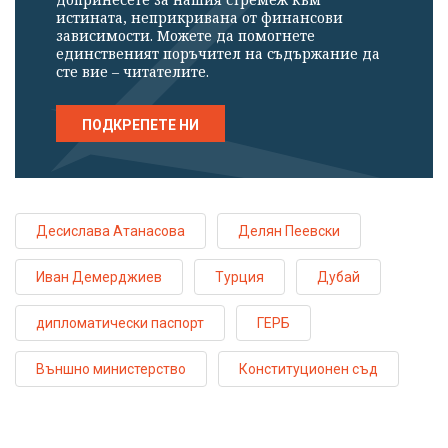
истината, неприкривана от финансови
зависимости. Можете да помогнете
единственият поръчител на съдържание да
сте вие – читателите.
ПОДКРЕПЕТЕ НИ
Десислава Атанасова
Делян Пеевски
Иван Демерджиев
Турция
Дубай
дипломатически паспорт
ГЕРБ
Външно министерство
Конституционен съд