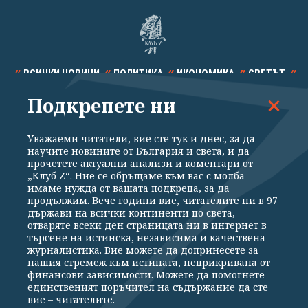
ВСИЧКИ НОВИНИ
ПОЛИТИКА
ИКОНОМИКА
СВЕТЪТ
Подкрепете ни
СПОРТ
КУЛТУРА
ТЕХНОЛОГИИ
КАЛЕЙДОСКОП
МНЕНИЯ
Уважаеми читатели, вие сте тук и днес, за да
научите новините от България и света, и да
прочетете актуални анализи и коментари от
„Клуб Z“. Ние се обръщаме към вас с молба –
имаме нужда от вашата подкрепа, за да
продължим. Вече години вие, читателите ни в 97
Общи условия
Политика за поверителност
държави на всички континенти по света,
отваряте всеки ден страницата ни в интернет в
Реклама
Партньори
Контакти
За Клуб Z
търсене на истинска, независима и качествена
Екип
Подкрепете ни
журналистика. Вие можете да допринесете за
нашия стремеж към истината, неприкривана от
финансови зависимости. Можете да помогнете
единственият поръчител на съдържание да сте
Издател на www.clubz.bg е „Клуб Зебра Медия“ ЕООД, София, ул. "Алеко
вие – читателите.
Константинов" 3. Всички права запазени 2026 „Клуб Зебра Медия“