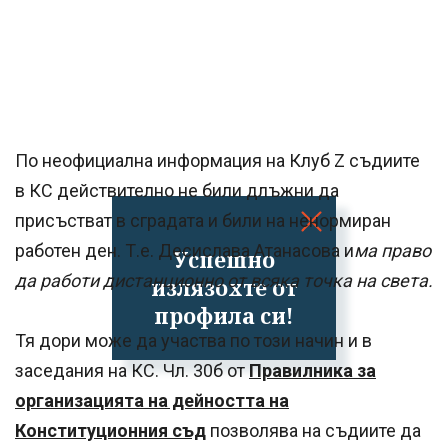
По неофициална информация на Клуб Z съдиите
в КС действително не били длъжни да
присъстват в сградата и били на ненормиран
работен ден. Т.е. Десислава Атанасова и
ма право
Успешно
да работи дистанционно от всяка точка на света.
излязохте от
профила си!
Тя дори може да участва по този начин и в
заседания на КС. Чл. 30б от
Правилника за
организацията на дейността на
Конституционния съд
позволява на съдиите да