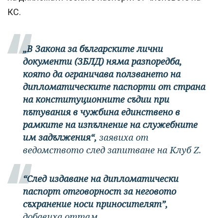
КС.
„В Закона за българските лични
документи (ЗБЛД) няма разпоредба,
която да ограничава ползването на
дипломатическите паспорти от страна
на конституционните съдии при
пътувания в чужбина единствено в
рамките на изпълнение на служебните
им задължения“,
заявиха от
ведомството след запитване на Клуб Z.
“След издаване на дипломатически
паспорт отговорност за неговото
съхранение носи приносителят”,
добавиха оттам.