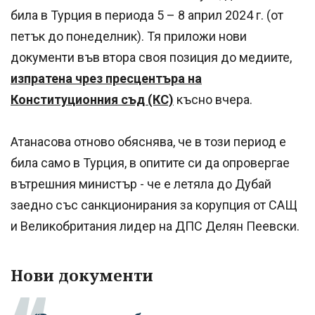
била в Турция в периода 5 – 8 април 2024 г. (от
петък до понеделник). Тя приложи нови
документи във втора своя позиция до медиите,
изпратена чрез пресцентъра на
Конституционния съд (КС)
късно вчера.
Атанасова отново обяснява, че в този период е
била само в Турция, в опитите си да опровергае
вътрешния министър - че е летяла до Дубай
заедно със санкционирания за корупция от САЩ
и Великобритания лидер на ДПС Делян Пеевски.
Нови документи