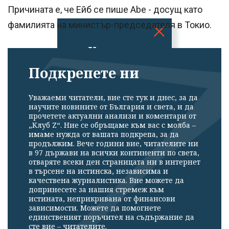
Причината е, че Ейб се пише Abe - досущ като
фамилията на министър-председателя в Токио.
Успешно
излязохте от
Подкрепете ни
профила си!
Уважаеми читатели, вие сте тук и днес, за да
научите новините от България и света, и да
прочетете актуални анализи и коментари от
„Клуб Z“. Ние се обръщаме към вас с молба –
имаме нужда от вашата подкрепа, за да
продължим. Вече години вие, читателите ни
в 97 държави на всички континенти по света,
отваряте всеки ден страницата ни в интернет
в търсене на истинска, независима и
качествена журналистика. Вие можете да
допринесете за нашия стремеж към
истината, неприкривана от финансови
зависимости. Можете да помогнете
единственият поръчител на съдържание да
сте вие – читателите.