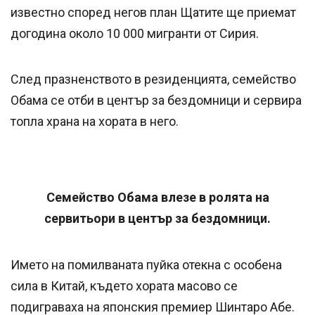
известно според негов план Щатите ще приемат
догодина около 10 000 мигранти от Сирия.
След празненството в резиденцията, семейство
Обама се отби в център за бездомници и сервира
топла храна на хората в него.
Семейство Обама влезе в ролята на
сервитьори в център за бездомници.
Името на помилваната пуйка отекна с особена
сила в Китай, където хората масово се
подиграваха на японския премиер Шинтаро Абе.