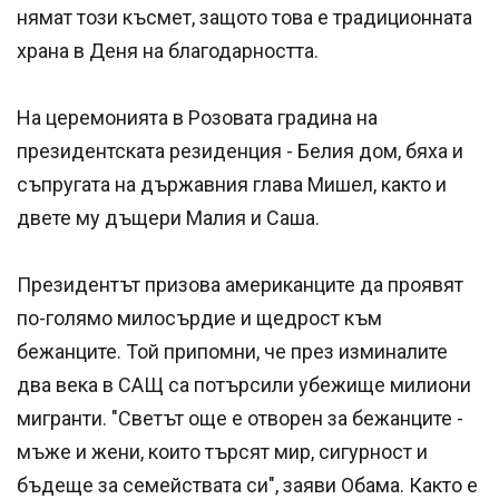
нямат този късмет, защото това е традиционната
храна в Деня на благодарността.
На церемонията в Розовата градина на
президентската резиденция - Белия дом, бяха и
съпругата на държавния глава Мишел, както и
двете му дъщери Малия и Саша.
Президентът призова американците да проявят
по-голямо милосърдие и щедрост към
бежанците. Той припомни, че през изминалите
два века в САЩ са потърсили убежище милиони
мигранти. "Светът още е отворен за бежанците -
мъже и жени, които търсят мир, сигурност и
бъдеще за семействата си", заяви Обама. Както е