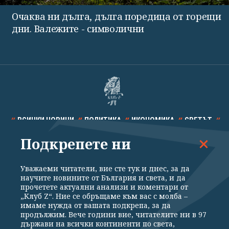
Очаква ни дълга, дълга поредица от горещи
дни. Валежите - символични
ВСИЧКИ НОВИНИ
ПОЛИТИКА
ИКОНОМИКА
СВЕТЪТ
Подкрепете ни
СПОРТ
КУЛТУРА
ТЕХНОЛОГИИ
КАЛЕЙДОСКОП
МНЕНИЯ
Уважаеми читатели, вие сте тук и днес, за да
научите новините от България и света, и да
прочетете актуални анализи и коментари от
„Клуб Z“. Ние се обръщаме към вас с молба –
имаме нужда от вашата подкрепа, за да
продължим. Вече години вие, читателите ни в 97
Общи условия
Политика за поверителност
държави на всички континенти по света,