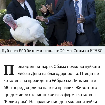
Пуйката Ейб бе помилвана от Обама. Снимки БГНЕС
П
резидентът Барак Обама помилва пуйката
Ейб за Деня на благодарността. Птицата е
кръстена на президента Ейбрахъм Линкълн и е
68-а поред оцеляла на този празник. Животното
ще доживее старините си във ферма кръстена
"Белия дом". На празничния ден милиони пуйки