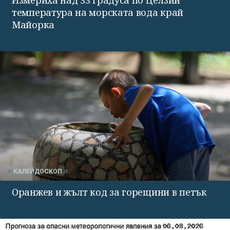
Измериха над 33 градуса по Целзий
температура на морската вода край
Майорка
КАЛЕЙДОСКОП
Оранжев и жълт код за горещини в петък