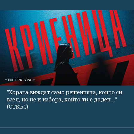
ЛИТЕРАТУРА
"Хората виждат само решенията, които си
взел, но не и избора, който ти е даден…"
(ОТКЪС)