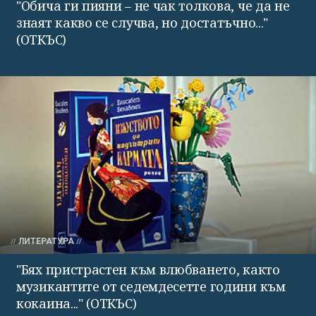
"Обича ги пияни – не чак толкова, че да не
знаят какво се случва, но достатъчно..."
(ОТКЪС)
ЛИТЕРАТУРА
"Бях пристрастен към влюбването, както
музикантите от седемдесетте години към
кокаина..." (ОТКЪС)