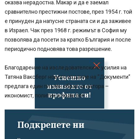
оказва нерадостна. Макар и да е заемал
сравнително престижни постове, през 1954 г. той
е принуден да напусне страната си и да заживее
в Израел. Чак през 1968 г. режимът в София му
позволява да посети за кратко България и после
периодично подновява това разрешение.
Благодарение на изследователските усилия на
Успешно
Татяна Ваксберг новото издание на “Документи”
излязохте от
предлага един плътен образ на автора –
профила си!
икономист, политик и полиглот.
Подкрепете ни