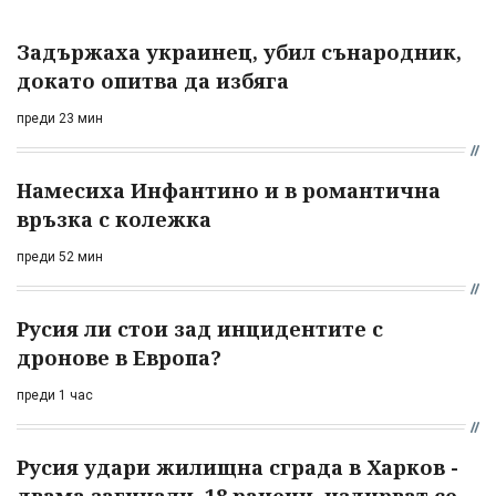
Задържаха украинец, убил сънародник,
докато опитва да избяга
преди 23 мин
Намесиха Инфантино и в романтична
връзка с колежка
преди 52 мин
Русия ли стои зад инцидентите с
дронове в Европа?
преди 1 час
Русия удари жилищна сграда в Харков -
двама загинали, 18 ранени, издирват се