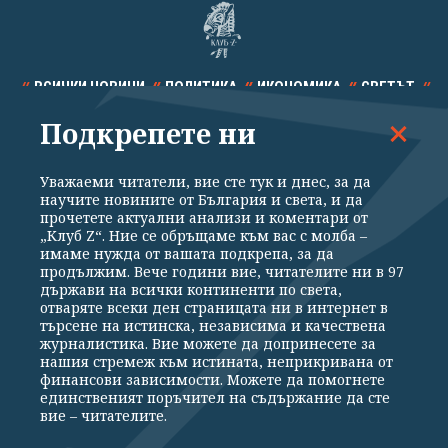
ВСИЧКИ НОВИНИ
ПОЛИТИКА
ИКОНОМИКА
СВЕТЪТ
Подкрепете ни
СПОРТ
КУЛТУРА
ТЕХНОЛОГИИ
КАЛЕЙДОСКОП
МНЕНИЯ
Уважаеми читатели, вие сте тук и днес, за да
научите новините от България и света, и да
прочетете актуални анализи и коментари от
„Клуб Z“. Ние се обръщаме към вас с молба –
имаме нужда от вашата подкрепа, за да
продължим. Вече години вие, читателите ни в 97
Общи условия
Политика за поверителност
държави на всички континенти по света,
отваряте всеки ден страницата ни в интернет в
Реклама
Партньори
Контакти
За Клуб Z
търсене на истинска, независима и качествена
Екип
Подкрепете ни
журналистика. Вие можете да допринесете за
нашия стремеж към истината, неприкривана от
финансови зависимости. Можете да помогнете
единственият поръчител на съдържание да сте
Издател на www.clubz.bg е „Клуб Зебра Медия“ ЕООД, София, ул. "Алеко
вие – читателите.
Константинов" 3. Всички права запазени 2026 „Клуб Зебра Медия“
ЕООД.
Препечатването на материали, снимки и видео от www.clubz.bg без