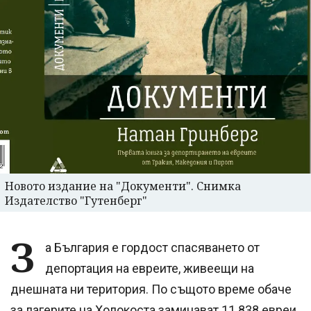
Новото издание на "Документи". Снимка
Издателство "Гутенберг"
З
а България е гордост спасяването от
депортация на евреите, живеещи на
днешната ни територия. По същото време обаче
за лагерите на Холокоста заминават 11 838 евреи