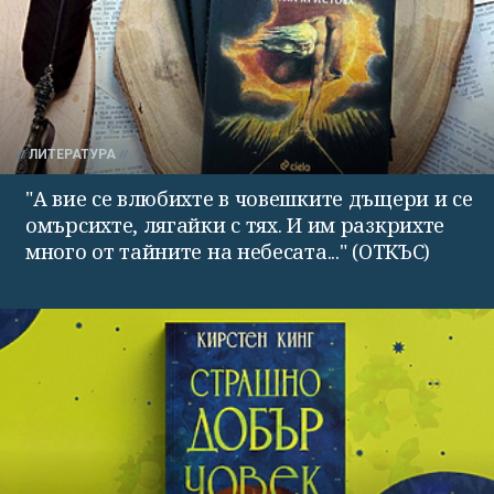
ЛИТЕРАТУРА
"А вие се влюбихте в чо­вешките дъщери и се
омърсихте, лягайки с тях. И им раз­крихте
много от тайните на небесата..." (ОТКЪС)