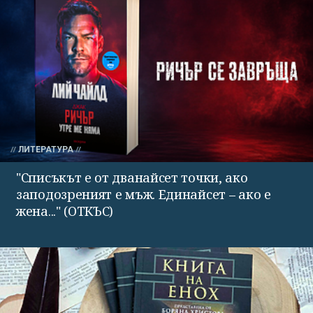
ЛИТЕРАТУРА
"Списъкът е от дванайсет точки, ако
заподозреният е мъж. Единайсет – ако е
жена..." (ОТКЪС)