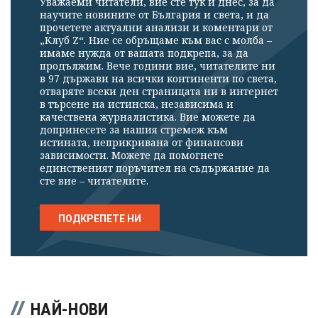
Уважаеми читатели, вие сте тук и днес, за да
научите новините от България и света, и да
прочетете актуални анализи и коментари от
„Клуб Z“. Ние се обръщаме към вас с молба –
имаме нужда от вашата подкрепа, за да
продължим. Вече години вие, читателите ни
в 97 държави на всички континенти по света,
отваряте всеки ден страницата ни в интернет
в търсене на истинска, независима и
качествена журналистика. Вие можете да
допринесете за нашия стремеж към
истината, неприкривана от финансови
зависимости. Можете да помогнете
единственият поръчител на съдържание да
сте вие – читателите.
ПОДКРЕПЕТЕ НИ
НАЙ-НОВИ