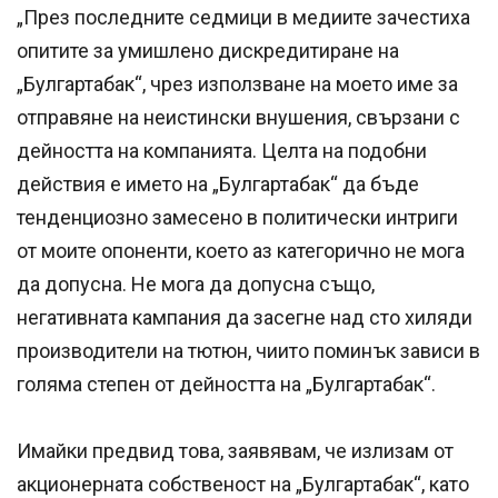
„През последните седмици в медиите зачестиха
опитите за умишлено дискредитиране на
„Булгартабак“, чрез използване на моето име за
отправяне на неистински внушения, свързани с
дейността на компанията. Целта на подобни
действия е името на „Булгартабак“ да бъде
тенденциозно замесено в политически интриги
от моите опоненти, което аз категорично не мога
да допусна. Не мога да допусна също,
негативната кампания да засегне над сто хиляди
производители на тютюн, чиито поминък зависи в
голяма степен от дейността на „Булгартабак“.
Имайки предвид това, заявявам, че излизам от
акционерната собственост на „Булгартабак“, като