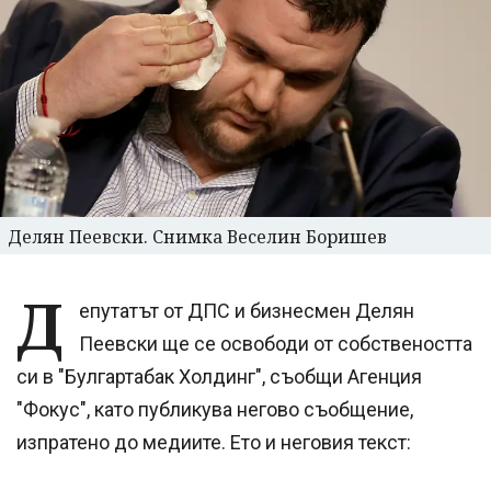
Делян Пеевски. Снимка Веселин Боришев
Д
епутатът от ДПС и бизнесмен Делян
Пеевски ще се освободи от собствеността
си в "Булгартабак Холдинг", съобщи Агенция
"Фокус", като публикува негово съобщение,
изпратено до медиите. Ето и неговия текст: