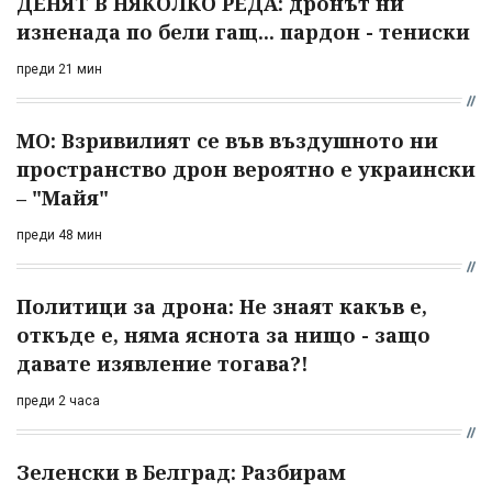
ДЕНЯТ В НЯКОЛКО РЕДА: дронът ни
изненада по бели гащ... пардон - тениски
преди 21 мин
МО: Взривилият се във въздушното ни
пространство дрон вероятно е украински
– "Майя"
преди 48 мин
Политици за дрона: Не знаят какъв е,
откъде е, няма яснота за нищо - защо
давате изявление тогава?!
преди 2 часа
Зеленски в Белград: Разбирам