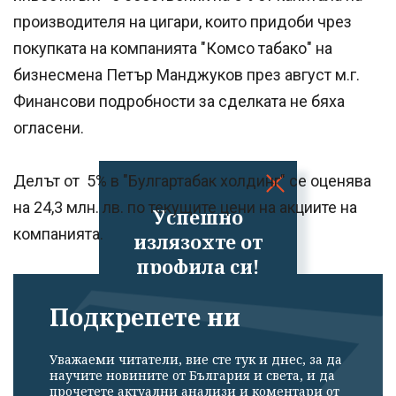
производителя на цигари, които придоби чрез
покупката на компанията "Комсо табако" на
бизнесмена Петър Манджуков през август м.г.
Финансови подробности за сделката не бяха
огласени.
Делът от 5% в "Булгартабак холдинг" се оценява
на 24,3 млн. лв. по текущите цени на акциите на
Успешно
компанията.
излязохте от
профила си!
Подкрепете ни
Уважаеми читатели, вие сте тук и днес, за да
научите новините от България и света, и да
прочетете актуални анализи и коментари от