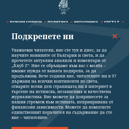
ВСИЧКИ НОВИНИ
ПОЛИТИКА
ИКОНОМИКА
СВЕТЪТ
Подкрепете ни
СПОРТ
КУЛТУРА
ТЕХНОЛОГИИ
КАЛЕЙДОСКОП
МНЕНИЯ
Уважаеми читатели, вие сте тук и днес, за да
научите новините от България и света, и да
прочетете актуални анализи и коментари от
„Клуб Z“. Ние се обръщаме към вас с молба –
имаме нужда от вашата подкрепа, за да
продължим. Вече години вие, читателите ни в 97
Общи условия
Политика за поверителност
държави на всички континенти по света,
отваряте всеки ден страницата ни в интернет в
Реклама
Партньори
Контакти
За Клуб Z
търсене на истинска, независима и качествена
Екип
Подкрепете ни
журналистика. Вие можете да допринесете за
нашия стремеж към истината, неприкривана от
финансови зависимости. Можете да помогнете
единственият поръчител на съдържание да сте
Издател на www.clubz.bg е „Клуб Зебра Медия“ ЕООД, София, ул. "Алеко
вие – читателите.
Константинов" 3. Всички права запазени 2026 „Клуб Зебра Медия“
ЕООД.
Препечатването на материали, снимки и видео от www.clubz.bg без