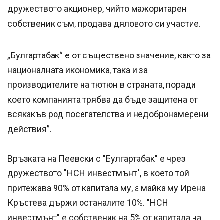
дружеството акционер, чийто мажоритарен
собственик съм, продава дяловото си участие.
„Булгартабак“ е от съществено значение, както за
националната икономика, така и за
производителите на тютюн в страната, поради
което компанията трябва да бъде защитена от
всякакъв род посегателства и недобронамерени
действия”.
Връзката на Пеевски с "Булгартабак" е чрез
дружеството "НСН инвестмънт", в което той
притежава 90% от капитала му, а майка му Ирена
Кръстева държи останалите 10%. "НСН
инвестмънт" е собственик на 5% от капитала на