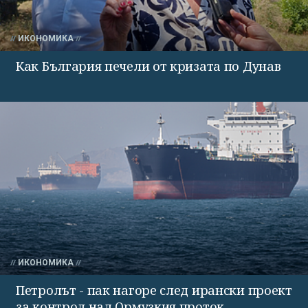
ИКОНОМИКА
Как България печели от кризата по Дунав
ИКОНОМИКА
Петролът - пак нагоре след ирански проект
за контрол над Ормузкия проток