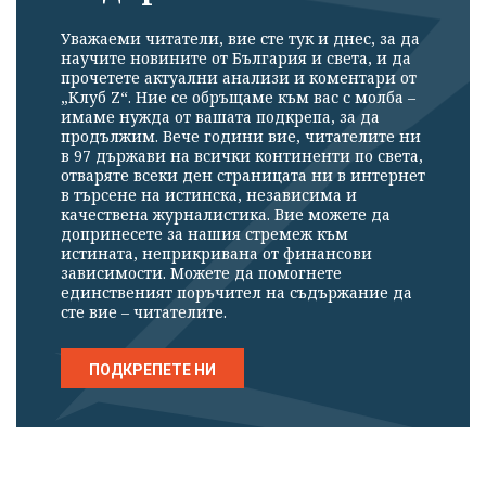
Уважаеми читатели, вие сте тук и днес, за да
научите новините от България и света, и да
прочетете актуални анализи и коментари от
„Клуб Z“. Ние се обръщаме към вас с молба –
имаме нужда от вашата подкрепа, за да
продължим. Вече години вие, читателите ни
в 97 държави на всички континенти по света,
отваряте всеки ден страницата ни в интернет
в търсене на истинска, независима и
качествена журналистика. Вие можете да
допринесете за нашия стремеж към
Успешно
истината, неприкривана от финансови
зависимости. Можете да помогнете
излязохте от
единственият поръчител на съдържание да
профила си!
сте вие – читателите.
ПОДКРЕПЕТЕ НИ