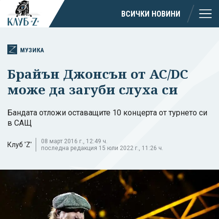
ВСИЧКИ НОВИНИ
МУЗИКА
Брайън Джонсън от AC/DC
може да загуби слуха си
Бандата отложи оставащите 10 концерта от турнето си
в САЩ
08 март 2016 г., 12:49 ч.
Клуб 'Z'
последна редакция 15 юли 2022 г., 11:26 ч.