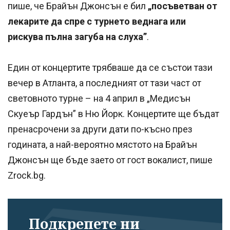
пише, че Брайън Джонсън е бил
„посъветван от
лекарите да спре с турнето веднага или
рискува пълна загуба на слуха”
.
Един от концертите трябваше да се състои тази
вечер в Атланта, а последният от тази част от
световното турне – на 4 април в „Медисън
Скуеър Гардън” в Ню Йорк. Концертите ще бъдат
пренасрочени за други дати по-късно през
годината, а най-вероятно мястото на Брайън
Джонсън ще бъде заето от гост вокалист, пише
Zrock.bg.
Подкрепете ни