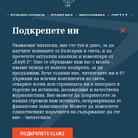
ВСИЧКИ НОВИНИ
ПОЛИТИКА
ИКОНОМИКА
СВЕТЪТ
Подкрепете ни
СПОРТ
КУЛТУРА
ТЕХНОЛОГИИ
КАЛЕЙДОСКОП
МНЕНИЯ
Уважаеми читатели, вие сте тук и днес, за да
научите новините от България и света, и да
прочетете актуални анализи и коментари от
„Клуб Z“. Ние се обръщаме към вас с молба –
имаме нужда от вашата подкрепа, за да
продължим. Вече години вие, читателите ни в 97
Общи условия
Политика за поверителност
държави на всички континенти по света,
отваряте всеки ден страницата ни в интернет в
Реклама
Партньори
Контакти
За Клуб Z
търсене на истинска, независима и качествена
Екип
Подкрепете ни
журналистика. Вие можете да допринесете за
нашия стремеж към истината, неприкривана от
финансови зависимости. Можете да помогнете
единственият поръчител на съдържание да сте
Издател на www.clubz.bg е „Клуб Зебра Медия“ ЕООД, София, ул. "Алеко
вие – читателите.
Константинов" 3. Всички права запазени 2026 „Клуб Зебра Медия“
ЕООД.
Препечатването на материали, снимки и видео от www.clubz.bg без
разрешение ще бъде преследвано по съдебен път, съгласно
ПОДКРЕПЕТЕ CLUBZ
ОБЩИТЕ УСЛОВИЯ