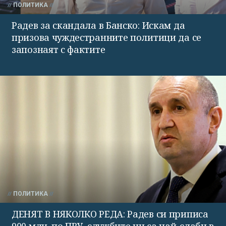
ПОЛИТИКА
Радев за скандала в Банско: Искам да
призова чуждестранните политици да се
запознаят с фактите
ПОЛИТИКА
ДЕНЯТ В НЯКОЛКО РЕДА: Радев си приписа
900 млн. по ПВУ, службите ни са най-слаби в