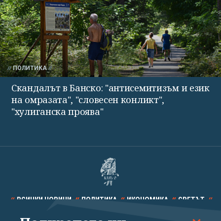
ПОЛИТИКА
Скандалът в Банско: "антисемитизъм и език
на омразата", "словесен конликт",
"хулиганска проява"
ВСИЧКИ НОВИНИ
ПОЛИТИКА
ИКОНОМИКА
СВЕТЪТ
СПОРТ
КУЛТУРА
ТЕХНОЛОГИИ
КАЛЕЙДОСКОП