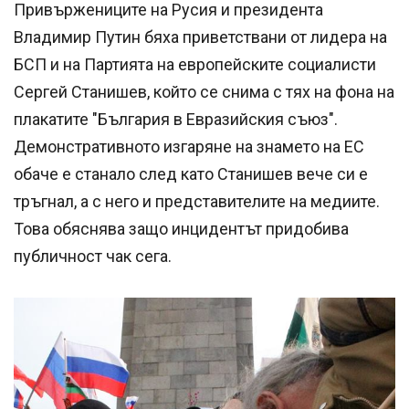
Привържениците на Русия и президента
Владимир Путин бяха приветствани от лидера на
БСП и на Партията на европейските социалисти
Сергей Станишев, който се снима с тях на фона на
плакатите "България в Евразийския съюз".
Демонстративното изгаряне на знамето на ЕС
обаче е станало след като Станишев вече си е
тръгнал, а с него и представителите на медиите.
Това обяснява защо инцидентът придобива
публичност чак сега.