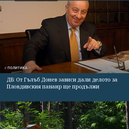
ПОЛИТИКА
ДБ: От Гълъб Донев зависи дали делото за
Пловдивския панаир ще продължи