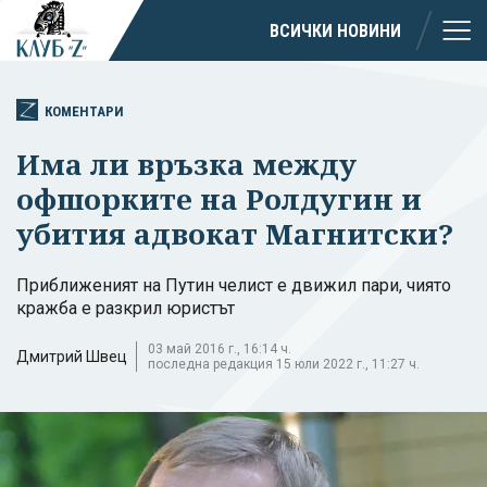
ВСИЧКИ НОВИНИ
КОМЕНТАРИ
Има ли връзка между
офшорките на Ролдугин и
убития адвокат Магнитски?
Приближеният на Путин челист е движил пари, чиято
кражба е разкрил юристът
03 май 2016 г., 16:14 ч.
Дмитрий Швец
последна редакция 15 юли 2022 г., 11:27 ч.