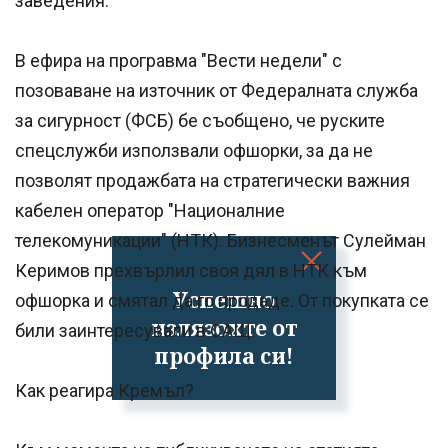
заведения.
В ефира на програвма "Вести недели" с
позоваване на източник от Федералната служба
за сигурност (ФСБ) бе съобщено, че руските
спецслужби използвали офшорки, за да не
позволят продажбата на стратегически важния
кабелен оператор "Националние
телекомуникации" (НТК). Бизнесменът Сулейман
Керимов прехвърлил своя дял в НТК към
Успешно
офшорка и смятал да го продаде. От покупката се
излязохте от
били заинтересували в САЩ.
профила си!
Как реагира Кремъл?