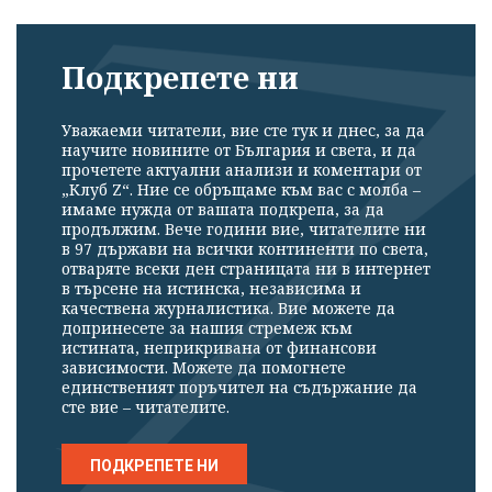
Подкрепете ни
Уважаеми читатели, вие сте тук и днес, за да
научите новините от България и света, и да
прочетете актуални анализи и коментари от
„Клуб Z“. Ние се обръщаме към вас с молба –
имаме нужда от вашата подкрепа, за да
продължим. Вече години вие, читателите ни
в 97 държави на всички континенти по света,
отваряте всеки ден страницата ни в интернет
в търсене на истинска, независима и
качествена журналистика. Вие можете да
допринесете за нашия стремеж към
истината, неприкривана от финансови
зависимости. Можете да помогнете
единственият поръчител на съдържание да
сте вие – читателите.
ПОДКРЕПЕТЕ НИ