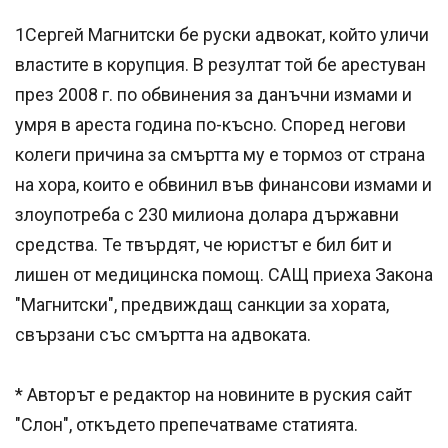
1Сергей Магнитски бе руски адвокат, който уличи
властите в корупция. В резултат той бе арестуван
през 2008 г. по обвинения за данъчни измами и
умря в ареста година по-късно. Според негови
колеги причина за смъртта му е тормоз от страна
на хора, които е обвинил във финансови измами и
злоупотреба с 230 милиона долара държавни
средства. Те твърдят, че юристът е бил бит и
лишен от медицинска помощ. САЩ приеха Закона
"Магнитски", предвиждащ санкции за хората,
свързани със смъртта на адвоката.
* Авторът е редактор на новините в руския сайт
"Слон", откъдето препечатваме статията.