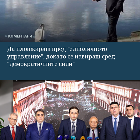
КОМЕНТАРИ
Да плонжираш пред "едноличното
управление", докато се навираш сред
"демократичните сили"