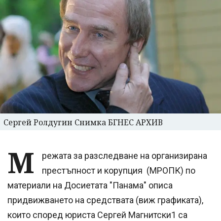
Сергей Ролдугин Снимка БГНЕС АРХИВ
М
режата за разследване на организирана
престъпност и корупция (МРОПК) по
материали на Досиетата "Панама" описа
придвижването на средствата (виж графиката),
които според юриста Сергей Магнитски1 са