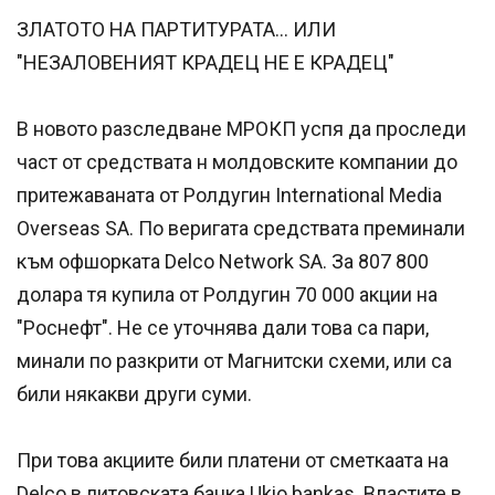
ЗЛАТОТО НА ПАРТИТУРАТА... ИЛИ
"НЕЗАЛОВЕНИЯТ КРАДЕЦ НЕ Е КРАДЕЦ"
В новото разследване МРОКП успя да проследи
част от средствата н молдовските компании до
притежаваната от Ролдугин International Media
Overseas SA. По веригата средствата преминали
към офшорката Delco Network SA. За 807 800
долара тя купила от Ролдугин 70 000 акции на
"Роснефт". Не се уточнява дали това са пари,
минали по разкрити от Магнитски схеми, или са
били някакви други суми.
При това акциите били платени от сметкаата на
Delco в литовската банка Ukio bankas. Властите в