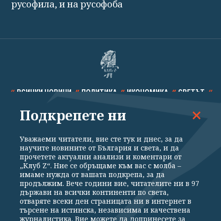
русофила, и на русофоба
ВСИЧКИ НОВИНИ
ПОЛИТИКА
ИКОНОМИКА
СВЕТЪТ
Подкрепете ни
СПОРТ
КУЛТУРА
ТЕХНОЛОГИИ
КАЛЕЙДОСКОП
МНЕНИЯ
Уважаеми читатели, вие сте тук и днес, за да
научите новините от България и света, и да
прочетете актуални анализи и коментари от
„Клуб Z“. Ние се обръщаме към вас с молба –
имаме нужда от вашата подкрепа, за да
продължим. Вече години вие, читателите ни в 97
Общи условия
Политика за поверителност
държави на всички континенти по света,
отваряте всеки ден страницата ни в интернет в
Реклама
Партньори
Контакти
За Клуб Z
търсене на истинска, независима и качествена
Екип
Подкрепете ни
журналистика. Вие можете да допринесете за