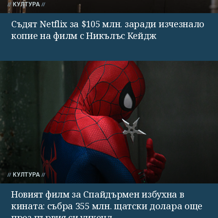
КУЛТУРА
Съдят Netflix за $105 млн. заради изчезнало
копие на филм с Никълъс Кейдж
КУЛТУРА
Новият филм за Спайдърмен избухна в
кината: събра 355 млн. щатски долара още
през първия си уикенд