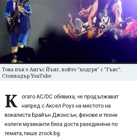
Това пък е Ангъс Йънг, който "подгря" с "Гънс".
Стопкадър YouTube
К
огато AC/DC обявиха, че продължават
напред с Аксел Роуз на мястото на
вокалиста Брайън Джонсън, фенове и техни
колеги музиканти бяха доста разединени по
темата, пише zrock.bg.