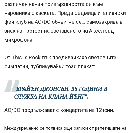
различен начин привързаността си към
чаровника с каскета. Преди седмица италиански
фен клуб на
AC/DC обяви, че се... самозакрива в
знак на протест на заставането на Аксел зад
микрофона.
От This Is Rock пък предивзикаха световните
симпатии, публикувайки този плакат:
"БРАЙЪН ДЖОНСЪН. 36 ГОДИНИ В
СЛУЖБА НА КЛАНА ЙЪНГ".
AC/DC продължават с концертите на 12 юни.
Междувременно се появиха още записи от репетициите на