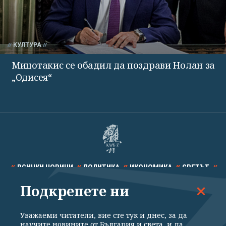
КУЛТУРА
Мицотакис се обадил да поздрави Нолан за
„Одисея“
ВСИЧКИ НОВИНИ
ПОЛИТИКА
ИКОНОМИКА
СВЕТЪТ
Подкрепете ни
СПОРТ
КУЛТУРА
ТЕХНОЛОГИИ
КАЛЕЙДОСКОП
МНЕНИЯ
Уважаеми читатели, вие сте тук и днес, за да
научите новините от България и света, и да