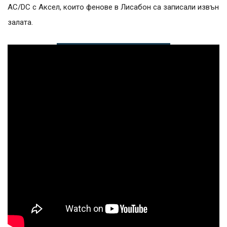
AC/DC с Аксел, които фенове в Лисабон са записали извън
залата.
Успешно
излязохте от
профила си!