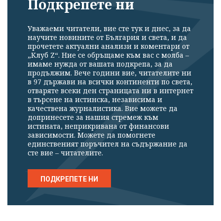
Подкрепете ни
Уважаеми читатели, вие сте тук и днес, за да
научите новините от България и света, и да
прочетете актуални анализи и коментари от
„Клуб Z“. Ние се обръщаме към вас с молба –
имаме нужда от вашата подкрепа, за да
продължим. Вече години вие, читателите ни
в 97 държави на всички континенти по света,
отваряте всеки ден страницата ни в интернет
в търсене на истинска, независима и
качествена журналистика. Вие можете да
допринесете за нашия стремеж към
истината, неприкривана от финансови
зависимости. Можете да помогнете
единственият поръчител на съдържание да
сте вие – читателите.
ПОДКРЕПЕТЕ НИ