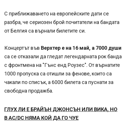
С приближаването на европейските дати се
разбра, че сериозен брой почитатели на бандата
от Белгия са върнали билетите си.
Концертът във
Верхтер е на 16 май, а 7000 души
са се отказали да гледат легендарната рок банда
с фронтмена на "Гънс енд Роузес". От върнатите
1000 пропуска са отишли за фенове, които са
чакали по списък, а 6000 билета са пуснати за
свободна продажба.
ГЛУХ ЛИ Е БРАЙЪН ДЖОНСЪН ИЛИ ВИКА, НО
В AC/DC НЯМА КОЙ ДА ГО ЧУЕ