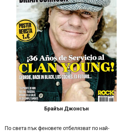
Брайън Джонсън
По света пък феновете отбелязват по най-