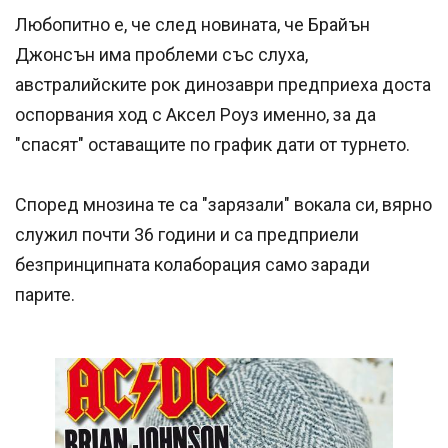
Любопитно е, че след новината, че Брайън
Джонсън има проблеми със слуха,
австралийските рок динозаври предприеха доста
оспорвания ход с Аксел Роуз именно, за да
"спасят" оставащите по график дати от турнето.
Според мнозина те са "зарязали" вокала си, вярно
служил почти 36 години и са предприели
безпринципната колаборация само заради
парите.