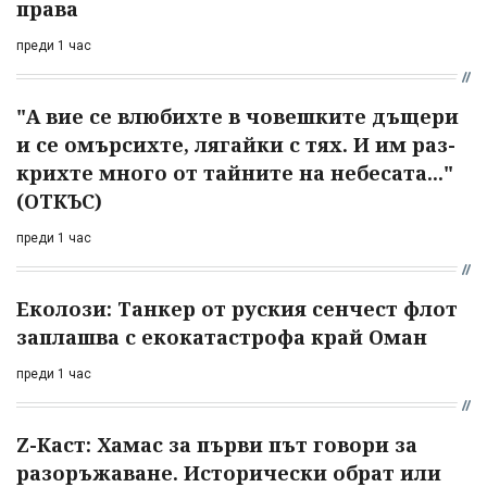
права
преди 1 час
"А вие се влюбихте в чо­вешките дъщери
и се омърсихте, лягайки с тях. И им раз­
крихте много от тайните на небесата..."
(ОТКЪС)
преди 1 час
Еколози: Танкер от руския сенчест флот
заплашва с екокатастрофа край Оман
преди 1 час
Z-Каст: Хамас за първи път говори за
разоръжаване. Исторически обрат или