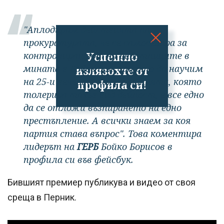
"Аплодирам действията на
прокуратурата, че се самосезира за
контролиран вот на работниците в
Успешно
мината в Бобов дол, защото да научим
излязохте от
на 25-и вечерта коя е партията, която
профила си!
толерира такъв вид дейност, е все едно
да се отложи възпирането на едно
престъпление. А всички знаем за коя
партия става въпрос".
Това коментира
лидерът на
ГЕРБ
Бойко Борисов в
профила си във фейсбук.
Бившият премиер публикува и видео от своя
среща в Перник.