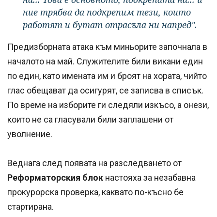
ние трябва да подкрепим тези, които
работят и бутат отрасъла ни напред".
Предизборната атака към миньорите започнала в
началото на май. Служителите били викани един
по един, като имената им и броят на хората, чийто
глас обещават да осигурят, се записва в списък.
По време на изборите ги следяли изкъсо, а онези,
които не са гласували били заплашени от
уволнение.
Веднага след появата на разследването от
Реформаторския блок
настояха за незабавна
прокурорска проверка, каквато по-късно бе
стартирана.