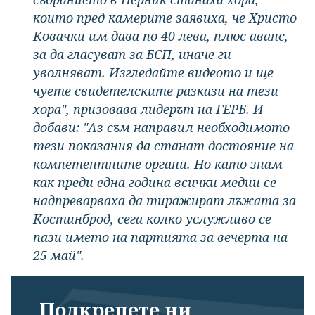
които пред камерите заявиха, че Христо
Ковачки им дава по 40 лева, плюс аванс,
за да гласуват за БСП, иначе ги
уволняват. Изгледайте видеото и ще
чуете свидетелските разкази на тези
хора"
, призовава лидерът на ГЕРБ. И
добави:
"Аз съм направил необходимото
тези показания да станат достояние на
компетентните органи. Но като знам
как преди една година всички медии се
надпреварваха да тиражират лъжата за
Костинброд, сега колко услужливо се
пази името на партията за вечерта на
25 май".
Подкрепете ни