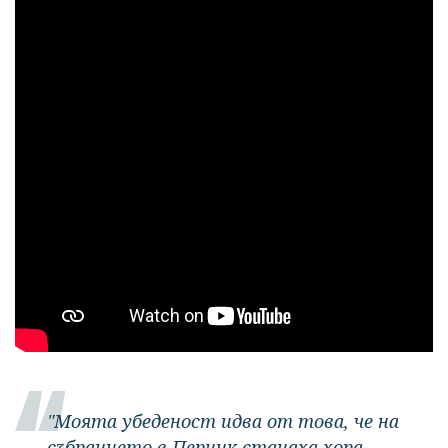
"Моята убеденост идва от това, че на
събранието в Перник станаха хора,