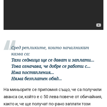
Сред репликите, които началникът
казва са:
Тази седмица ще се дават и заплати...
Това означава, че добре се работи с...
Има постъпления...
Няма безплатен обяд...
На миньорите се припомня също, че са получили
аванса си, който е с 50 лева повече от обичайния,
както и, че ще получат по-рано заплати този