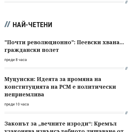
НАЙ-ЧЕТЕНИ
"Почти революционно": Пеевски хвана...
граждански полет
преди 8 часа
Муцунски: Идеята за промяна на
конституцията на РСМ е политически
неприемлива
преди 10 часа
Законът за „вечните изроди“: Кремъл
узаконява извънсъдебното лишаване от