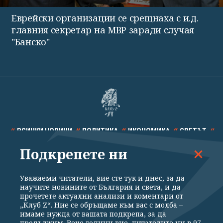
Еврейски организации се срещнаха с и.д.
главния секретар на МВР заради случая
"Банско"
ВСИЧКИ НОВИНИ
ПОЛИТИКА
ИКОНОМИКА
СВЕТЪТ
Подкрепете ни
СПОРТ
КУЛТУРА
ТЕХНОЛОГИИ
КАЛЕЙДОСКОП
МНЕНИЯ
Уважаеми читатели, вие сте тук и днес, за да
научите новините от България и света, и да
прочетете актуални анализи и коментари от
„Клуб Z“. Ние се обръщаме към вас с молба –
имаме нужда от вашата подкрепа, за да
продължим. Вече години вие, читателите ни в 97