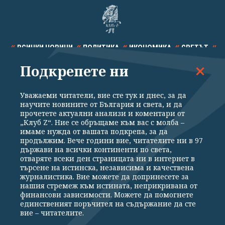
ВСИЧКИ НОВИНИ
ПОЛИТИКА
ИКОНОМИКА
СВЕТЪТ
Подкрепете ни
СПОРТ
КУЛТУРА
ТЕХНОЛОГИИ
КАЛЕЙДОСКОП
МНЕНИЯ
Уважаеми читатели, вие сте тук и днес, за да
научите новините от България и света, и да
прочетете актуални анализи и коментари от
„Клуб Z“. Ние се обръщаме към вас с молба –
имаме нужда от вашата подкрепа, за да
продължим. Вече години вие, читателите ни в 97
Общи условия
Политика за поверителност
държави на всички континенти по света,
отваряте всеки ден страницата ни в интернет в
Реклама
Партньори
Контакти
За Клуб Z
търсене на истинска, независима и качествена
Екип
Подкрепете ни
журналистика. Вие можете да допринесете за
нашия стремеж към истината, неприкривана от
финансови зависимости. Можете да помогнете
единственият поръчител на съдържание да сте
Издател на www.clubz.bg е „Клуб Зебра Медия“ ЕООД, София, ул. "Алеко
вие – читателите.
Константинов" 3. Всички права запазени 2026 „Клуб Зебра Медия“
ЕООД.