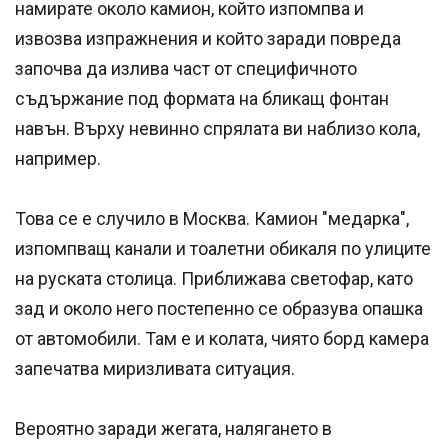
намирате около камион, който изпомпва и
извозва изпражнения и който заради повреда
започва да излива част от специфичното
съдържание под формата на бликащ фонтан
навън. Върху невинно спрялата ви наблизо кола,
например.
Това се е случило в Москва. Камион "медарка",
изпомпващ канали и тоалетни обикаля по улиците
на руската столица. Приближава светофар, като
зад и около него постепенно се образува опашка
от автомобили. Там е и колата, чиято борд камера
запечатва миризливата ситуация.
Вероятно заради жегата, налягането в