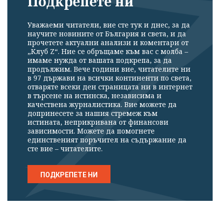
Подкрепете ни
Уважаеми читатели, вие сте тук и днес, за да
научите новините от България и света, и да
прочетете актуални анализи и коментари от
„Клуб Z“. Ние се обръщаме към вас с молба –
имаме нужда от вашата подкрепа, за да
продължим. Вече години вие, читателите ни
в 97 държави на всички континенти по света,
отваряте всеки ден страницата ни в интернет
в търсене на истинска, независима и
качествена журналистика. Вие можете да
допринесете за нашия стремеж към
истината, неприкривана от финансови
зависимости. Можете да помогнете
единственият поръчител на съдържание да
сте вие – читателите.
ПОДКРЕПЕТЕ НИ