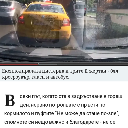
Експлодиралата цистерна и трите й жертви - бял
кросроувър, такси и автобус.
В
секи път, когато сте в задръстване в горещ
ден, нервно потропвате с пръсти по
кормилото и пуфтите "Не може да стане по-зле",
спомнете си нещо важно и благодарете - не се