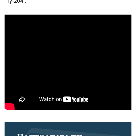
"Ту-204".