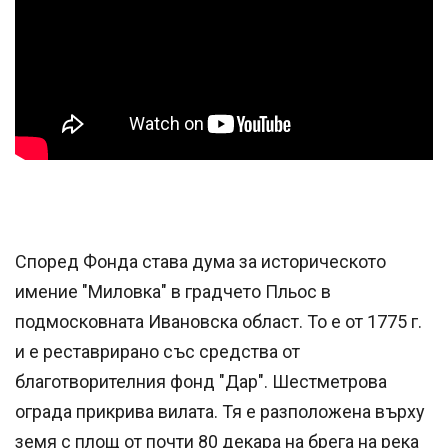
Според Фонда става дума за историческото
имение "Миловка" в градчето Пльос в
подмосковната Ивановска област. То е от 1775 г.
и е реставрирано със средства от
благотворителния фонд "Дар". Шестметрова
ограда прикрива вилата. Тя е разположена върху
земя с площ от почти 80 декара на брега на река