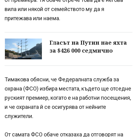
вила или някой от семейството му да я
притежава или наема.
Гласът на Путин нае яхта
за $426 000 седмично
Тимакова обясни, че Федералната служба за
охрана (ФСО) избира местата, където ще отседне
руският премиер, когато е на работни посещения,
и че охраната й се осигурява от нейните
служители.
От самата ФСО обаче отказаха да отговорят на