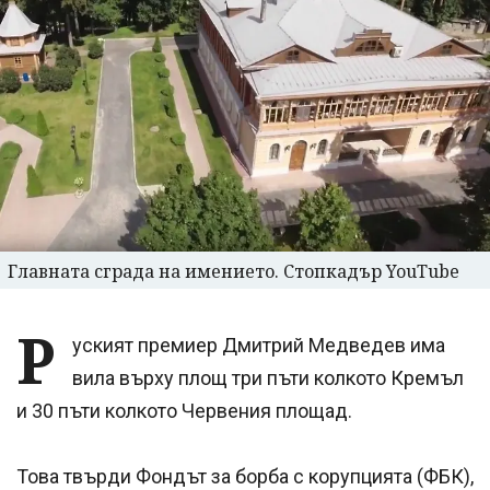
Главната сграда на имението. Стопкадър YouTube
Р
уският премиер Дмитрий Медведев има
вила върху площ три пъти колкото Кремъл
и 30 пъти колкото Червения площад.
Това твърди Фондът за борба с корупцията (ФБК),