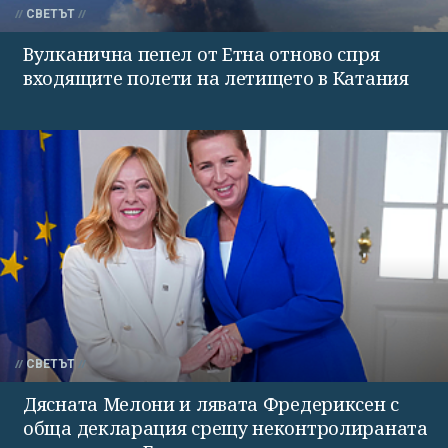
СВЕТЪТ
Вулканична пепел от Етна отново спря
входящите полети на летището в Катания
СВЕТЪТ
Дясната Мелони и лявата Фредериксен с
обща декларация срещу неконтролираната