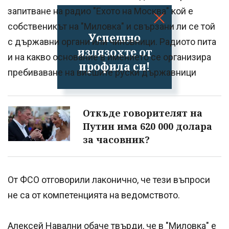
запитване на радио "Ехото на Москва" кой е
собственикът на "Миловка" и свързани ли се той
Успешно
с държавни органи или чиновници. Радиото пита
излязохте от
и на какво основание в имението се организира
профила си!
пребиваване на висшите руски държавници
Откъде говорителят на
Путин има 620 000 долара
за часовник?
От ФСО отговорили лаконично, че тези въпроси
не са от компетенцията на ведомството.
Алексей Навални обаче твърди, че в "Миловка" е