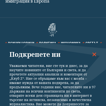
имиграция в Европа
ВСИЧКИ НОВИНИ
ПОЛИТИКА
ИКОНОМИКА
СВЕТЪТ
Подкрепете ни
СПОРТ
КУЛТУРА
ТЕХНОЛОГИИ
КАЛЕЙДОСКОП
МНЕНИЯ
Уважаеми читатели, вие сте тук и днес, за да
научите новините от България и света, и да
прочетете актуални анализи и коментари от
„Клуб Z“. Ние се обръщаме към вас с молба –
имаме нужда от вашата подкрепа, за да
продължим. Вече години вие, читателите ни в 97
Общи условия
Политика за поверителност
държави на всички континенти по света,
отваряте всеки ден страницата ни в интернет в
Реклама
Партньори
Контакти
За Клуб Z
търсене на истинска, независима и качествена
Екип
Подкрепете ни
журналистика. Вие можете да допринесете за