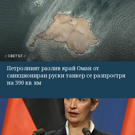
СВЕТЪТ
Петролният разлив край Оман от
санкциониран руски танкер се разпростря
на 390 кв. км