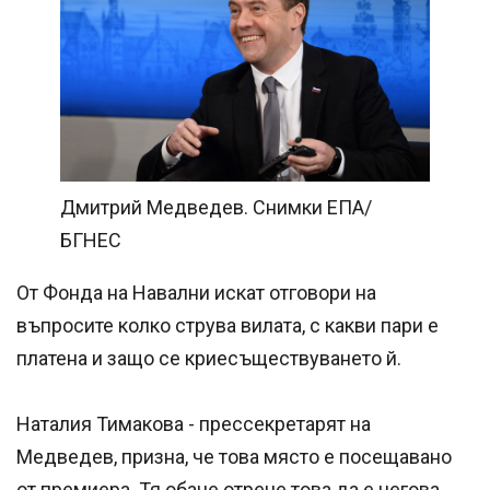
Дмитрий Медведев. Снимки ЕПА/
БГНЕС
От Фонда на Навални искат отговори на
въпросите колко струва вилата, с какви пари е
платена и защо се криесъществуването й.
Наталия Тимакова - прессекретарят на
Медведев, призна, че това място е посещавано
от премиера. Тя обаче отрече това да е негова