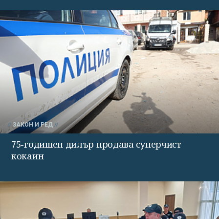
ЗАКОН И РЕД
75-годишен дилър продава суперчист
кокаин