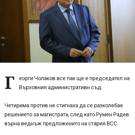
Г
еорги Чолаков все пак ще е председател на
Върховния административн съд.
Четирима против не стигнаха да се разколебае
решението за магистрата, след като Румен Радев
върна веднъж предложенито на стария ВСС.