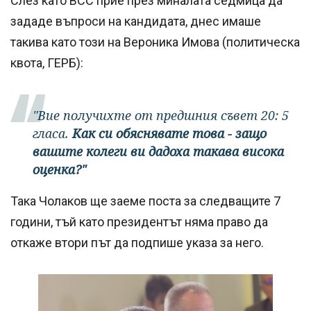
Слез като ВСС прие през миналата седмица да
зададе въпроси на кандидата, днес имаше
такива като този на Вероника Имова (политическа
квота, ГЕРБ):
"Вие получихте от предшния съвет 20: 5
гласа.
Как си обяснявате това - защо
вашите колеги ви дадоха такава висока
оценка?"
Така Чолаков ще заеме поста за следващите 7
години, тъй като президентът няма право да
откаже втори път да подпише указа за него.