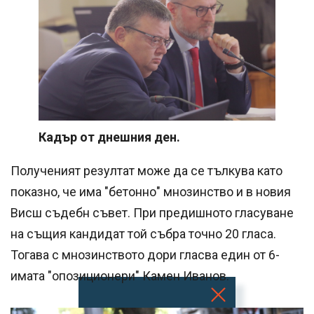
Кадър от днешния ден.
Полученият резултат може да се тълкува като
показно, че има "бетонно" мнозинство и в новия
Висш съдебн съвет. При предишното гласуване
на същия кандидат той събра точно 20 гласа.
Тогава с мнозинството дори гласва един от 6-
имата "опозиционери" Камен Иванов.