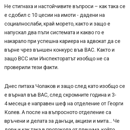
Не стигнаха и настойчивите въпроси – как така се
е сдобил с 10 цесии на имоти - дадени на
социалнослаби, край морето, както и защо е
напускал два пъти системата и какво го е
накарало при успешна кариера на адвокат да се
върне чрез външен конкурс във ВАС. Както и
защо ВСС или Инспекторатът изобщо не са
проверили тези факти.
Днес питаха Чолаков и защо след като изобщо се
е върнал във ВАС, след скромните година и 3-
4 месеца е направен шеф на отделение от Георги
Колев. А после на въпросното отделение са
връчени и делата за данъци, акцизи и мита... Че
дори и как така в протокола от пленума, който