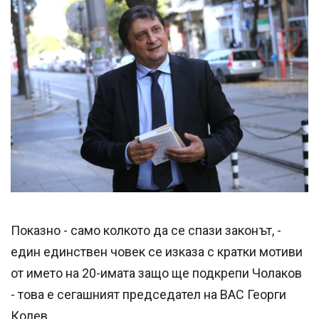
Успешно
излязохте от
профила си!
Показно - само колкото да се спази законът, -
един единствен човек се изказа с кратки мотиви
от името на 20-имата защо ще подкрепи Чолаков
- това е сегашният председател на ВАС Георги
Колев.