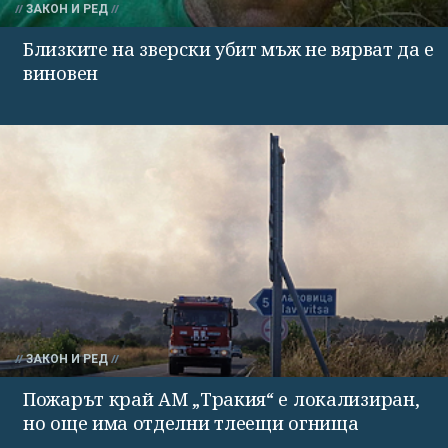
ЗАКОН И РЕД
Близките на зверски убит мъж не вярват да е
виновен
ЗАКОН И РЕД
Пожарът край АМ „Тракия“ е локализиран,
но още има отделни тлеещи огнища