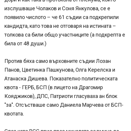
изслушваше Чолаков и Соня Янкулова, се е
появило числото – че 61 съдии са подкрепили
кандидта, като това не отговаря на истината –
толкова са били общо участниците (а подкрепта е
била от 48 души.)
Против бяха само върховните съдии Лозан
Панов, Цветинка Пашкунова, Олга Керелска и
Атанаска Дишева. Показателно политическата
квота - ГЕРБ, БСП (в лицето на Драгомир
Кояджиков), ДПС, Патриоти гласуваха ан блок
"за". Отсъстваше само Даниела Марчева от БСП-
квотата.