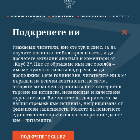
ВСИЧКИ НОВИНИ
ПОЛИТИКА
ИКОНОМИКА
СВЕТЪТ
Подкрепете ни
СПОРТ
КУЛТУРА
ТЕХНОЛОГИИ
КАЛЕЙДОСКОП
МНЕНИЯ
Уважаеми читатели, вие сте тук и днес, за да
научите новините от България и света, и да
прочетете актуални анализи и коментари от
„Клуб Z“. Ние се обръщаме към вас с молба –
имаме нужда от вашата подкрепа, за да
продължим. Вече години вие, читателите ни в 97
Общи условия
Политика за поверителност
държави на всички континенти по света,
отваряте всеки ден страницата ни в интернет в
Реклама
Партньори
Контакти
За Клуб Z
търсене на истинска, независима и качествена
Екип
Подкрепете ни
журналистика. Вие можете да допринесете за
нашия стремеж към истината, неприкривана от
финансови зависимости. Можете да помогнете
единственият поръчител на съдържание да сте
Издател на www.clubz.bg е „Клуб Зебра Медия“ ЕООД, София, ул. "Алеко
вие – читателите.
Константинов" 3. Всички права запазени 2026 „Клуб Зебра Медия“
ЕООД.
Препечатването на материали, снимки и видео от www.clubz.bg без
разрешение ще бъде преследвано по съдебен път, съгласно
ПОДКРЕПЕТЕ CLUBZ
ОБЩИТЕ УСЛОВИЯ