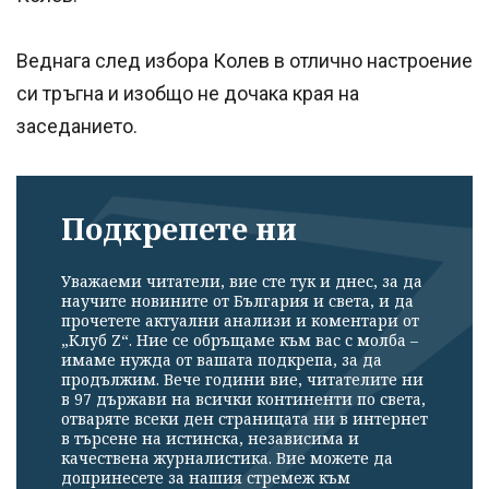
Веднага след избора Колев в отлично настроение
си тръгна и изобщо не дочака края на
заседанието.
Подкрепете ни
Уважаеми читатели, вие сте тук и днес, за да
научите новините от България и света, и да
прочетете актуални анализи и коментари от
„Клуб Z“. Ние се обръщаме към вас с молба –
имаме нужда от вашата подкрепа, за да
продължим. Вече години вие, читателите ни
в 97 държави на всички континенти по света,
отваряте всеки ден страницата ни в интернет
в търсене на истинска, независима и
качествена журналистика. Вие можете да
допринесете за нашия стремеж към