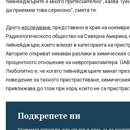
тийнейджърите е много притеснително", казва Туенг.
да приемем това сериозно", смята тя.
Друго
изследване
, представено в края на ноември
Радиологическото общество на Северна Америка, е
тийнейджъри, които влизат в категорията на прист
Авторите откриват някакви разлики в химическия с
процентното отношение на невротрансмитера GAB
Любопитно е, че когато тийнейджърите минат през
поведение за тяхното пристрастяване, химическия
привлижава до този при хора, които не са пристрас
Подкрепете ни
Уважаеми читатели, вие сте тук и днес, за да научит