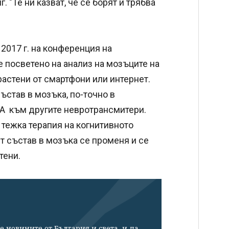
 "Те ни казват, че се борят и трябва
 2017 г. на конференция на
 посветено на анализ на мозъците на
растени от смартфони или интернет.
ъстав в мозъка, по-точно в
A към другите невротрансмитери.
 тежка терапия на когнитивното
т състав в мозъка се променя и се
тени.
е новините от България и света, и да