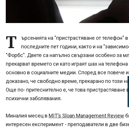
Т
ърсенията на "пристрастяване от телефон" в
последните пет години, както и на "зависим
"Форбс". Двете са напълно свързани особено за мл
прекарват времето си като играят шах на телефона с
основно в социалните медии. Според все повече 
доказано, че свободно време, прекарано по този на
Още по- притеснително е, че това пристрастяване 
психични заболявания.
Миналия месец в
MIT’s Sloan Management Review
б
интересен експеримент - преподаватели в две биз