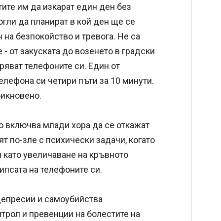
тите им да изкарат един ден без
огли да планират в кой ден ще се
н на безпокойство и тревога. Не са
- от закуската до возенето в градски
ряват телефоните си. Един от
елефона си четири пъти за 10 минути.
бикновено.
о включва млади хора да се откажат
вят по-зле с психически задачи, когато
и като увеличаване на кръвното
ипсата на телефоните си.
депресии и самоубийства
трол и превенции на болестите на