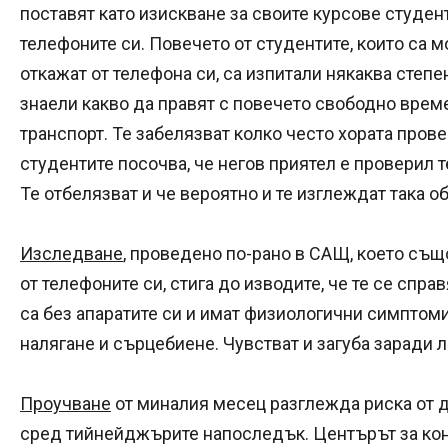
поставят като изискване за своите курсове студен
телефоните си. Повечето от студентите, които са м
откажат от телефона си, са изпитали някаква степе
знаели какво да правят с повечето свободно време 
транспорт. Те забелязват колко често хората прове
студентите посочва, че негов приятел е проверил т
Те отбелязват и че вероятно и те изглеждат така о
Изследване
, проведено по-рано в САЩ, което същ
от телефоните си, стига до изводите, че те се спра
са без апаратите си и имат физиологични симптом
налягане и сърцебиене. Чувстват и загуба заради л
Проучване
от миналия месец разглежда риска от 
сред тийнейджърите напоследък. Центърът за кон