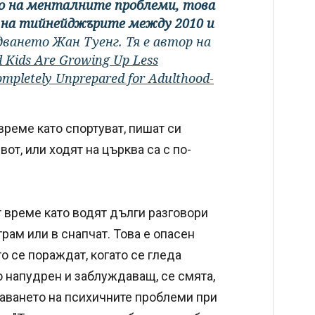
то на менталните проблеми, това
а на тийнейджърите между 2010 и
ването Жан Туенг. Тя е автор на
 Kids Are Growing Up Less
ompletely Unprepared for Adulthood-
реме като спортуват, пишат си
от, или ходят на църква са с по-
 време като водят дълги разговори
грам или в снапчат. Това е опасен
о се пораждат, когато се гледа
го напудрен и заблуждаващ, се смята,
чаването на психичните проблеми при