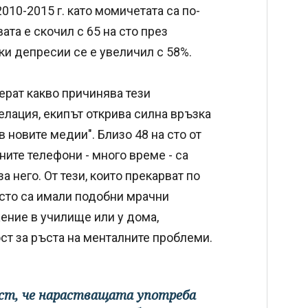
010-2015 г. като момичетата са по-
ата е скочил с 65 на сто през
ки депресии се е увеличил с 58%.
ерат какво причинява тези
елация, екипът открива силна връзка
 новите медии". Близо 48 на сто от
хните телефони - много време - са
 него. От тези, които прекарват по
а сто са имали подобни мрачни
ение в училище или у дома,
т за ръста на менталните проблеми.
ост, че нарастващата употреба