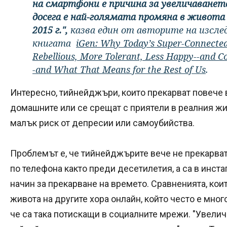
на смартфони е причина за увеличаване
досега е най-голямата промяна в живот
2015 г.",
казва един от авторите на изслед
книгата
iGen: Why Today’s Super-Connected
Rebellious, More Tolerant, Less Happy--and C
-and What That Means for the Rest of Us
.
Интересно, тийнейджъри, които прекарват повече в
домашните или се срещат с приятели в реалния жив
малък риск от депресии или самоубийства.
Проблемът е, че тийнейджърите вече не прекарват
по телефона както преди десетилетия, а са в инста
начин за прекарване на времето. Сравненията, коит
живота на другите хора онлайн, който често е мно
че са така потискащи в социалните мрежи. "Увели