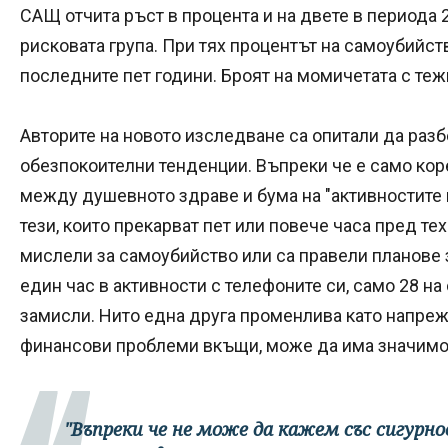
САЩ отчита ръст в процента и на двете в периода 2
рисковата група. При тях процентът на самоубийств
последните пет години. Броят на момичетата с теж
Авторите на новото изследване са опитали да разб
обезпокоителни тенденции. Въпреки че е само кор
между душевното здраве и бума на "активностите в
тези, които прекарват пет или повече часа пред те
мислели за самоубийство или са правели планове за
един час в активности с телефоните си, само 28 н
замисли. Нито една друга променлива като напреж
финансови проблеми вкъщи, може да има значимос
"Въпреки че не може да кажем със сигурн