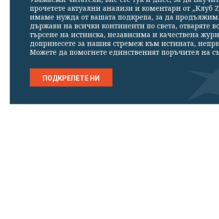
прочетете актуални анализи и коментари от „Клуб Z
имаме нужда от вашата подкрепа, за да продължим. 
държави на всички континенти по света, отваряте в
търсене на истинска, независима и качествена жур
допринесете за нашия стремеж към истината, непр
Можете да помогнете единственият поръчител на съ
ПОДКРЕПЕТЕ НИ