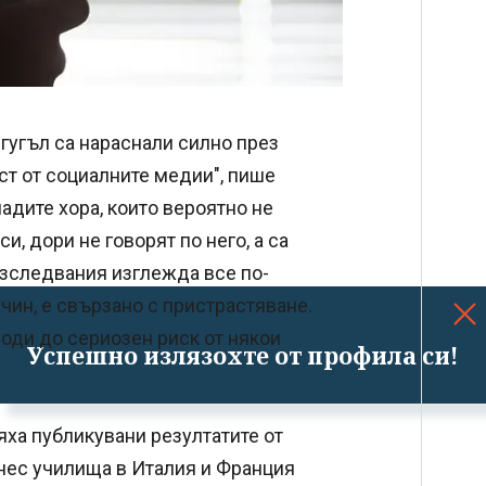
 гугъл са нараснали силно през
ост от социалните медии", пише
адите хора, които вероятно не
и, дори не говорят по него, а са
изследвания изглежда все по-
чин, е свързано с пристрастяване.
води до сериозен риск от някои
Успешно излязохте от профила си!
яха публикувани резултатите от
нес училища в Италия и Франция