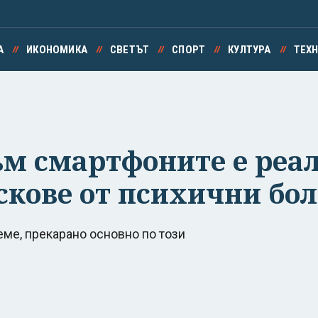
А
ИКОНОМИКА
СВЕТЪТ
СПОРТ
КУЛТУРА
ТЕХ
м смартфоните е реал
искове от психични бо
еме, прекарано основно по този