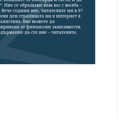
“. Ние се обръщаме към вас с молба –
Вече години вие, читателите ни в 97
секи ден страницата ни в интернет в
налистика. Вие можете да
икривана от финансови зависимости.
държание да сте вие – читателите.