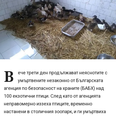
В
ече трети ден продължават неяснотите с
умъртвените незаконно от Българската
агенция по безопасност на храните (БАБХ) над
100 екзотични птици. След като от агенцията
неправомерно иззеха птиците, временно
настанени в столичния зоопарк, и ги умъртвиха