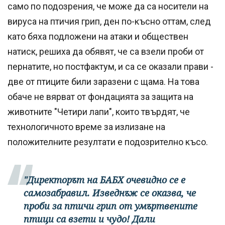
само по подозрения, че може да са носители на
вируса на птичия грип, ден по-късно оттам, след
като бяха подложени на атаки и обществен
натиск, решиха да обявят, че са взели проби от
пернатите, но постфактум, и са се оказали прави -
две от птиците били заразени с щама. На това
обаче не вярват от фондацията за защита на
животните "Четири лапи", които твърдят, че
технологичното време за излизане на
положителните резултати е подозрително късо.
"Директорът на БАБХ очевидно се е
самозабравил. Изведнъж се оказва, че
проби за птичи грип от умъртвените
птици са взети и чудо! Дали