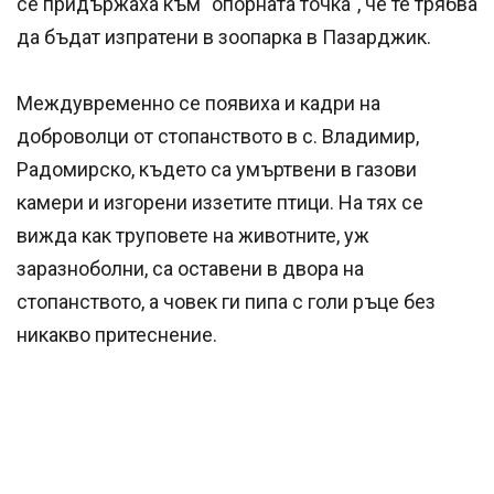
се придържаха към "опорната точка", че те трябва
да бъдат изпратени в зоопарка в Пазарджик.
Междувременно се появиха и кадри на
доброволци от стопанството в с. Владимир,
Радомирско, където са умъртвени в газови
камери и изгорени иззетите птици. На тях се
вижда как труповете на животните, уж
заразноболни, са оставени в двора на
стопанството, а човек ги пипа с голи ръце без
никакво притеснение.