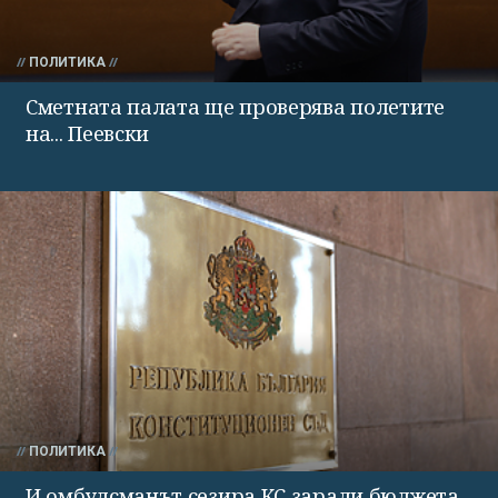
ПОЛИТИКА
Сметната палата ще проверява полетите
на... Пеевски
ПОЛИТИКА
И омбудсманът сезира КС заради бюджета