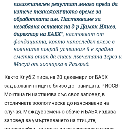
положителен резултат много преди да
изтече технологичното време за
обработката им. Настояваме за
незабавна оставка на д-р Дамян Илиев,
директор на БАБХ"
, настояват от
фондацията, която напоследък влезе в
новините покрай успешния й в крайна
сметка опит да спаси лъвчетата Терез и
Масуд от зоопарка в Разград.
Както Клуб Z писа, на 20 декември от БАБХ
задържали птиците близо до границата. РИОСВ-
Монтана ги настанява със своя заповед в
столичната зоологическа до изясняване на
случая. Междувременно обаче и БАБХ издава
заповед за умъртвяването на птиците,
подозирайки, че може да са заразени с птичи