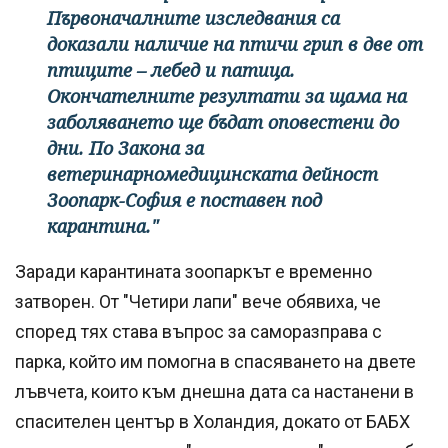
Първоначалните изследвания са
доказали наличие на птичи грип в две от
птиците – лебед и патица.
Окончателните резултати за щама на
заболяването ще бъдат оповестени до
дни. По Закона за
ветеринарномедицинската дейност
Зоопарк-София е поставен под
карантина."
Заради карантината зоопаркът е временно
затворен. От "Четири лапи" вече обявиха, че
според тях става въпрос за саморазправа с
парка, който им помогна в спасяването на двете
лъвчета, които към днешна дата са настанени в
спасителен център в Холандия, докато от БАБХ