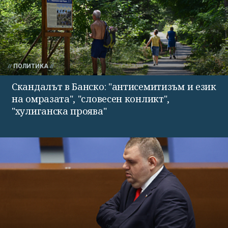
ПОЛИТИКА
Скандалът в Банско: "антисемитизъм и език
на омразата", "словесен конликт",
"хулиганска проява"