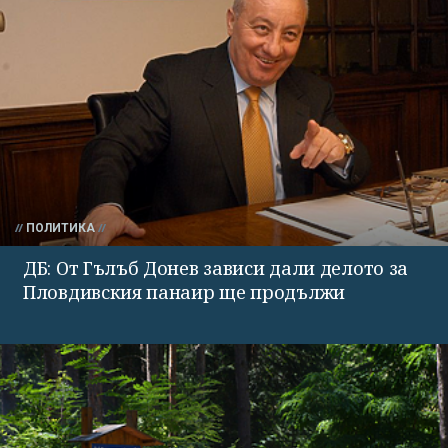
ПОЛИТИКА
ДБ: От Гълъб Донев зависи дали делото за
Пловдивския панаир ще продължи