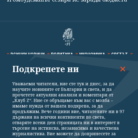
ВСИЧКИ НОВИНИ
ПОЛИТИКА
ИКОНОМИКА
СВЕТЪТ
Подкрепете ни
СПОРТ
КУЛТУРА
ТЕХНОЛОГИИ
КАЛЕЙДОСКОП
МНЕНИЯ
Уважаеми читатели, вие сте тук и днес, за да
научите новините от България и света, и да
прочетете актуални анализи и коментари от
„Клуб Z“. Ние се обръщаме към вас с молба –
имаме нужда от вашата подкрепа, за да
продължим. Вече години вие, читателите ни в 97
Общи условия
Политика за поверителност
държави на всички континенти по света,
отваряте всеки ден страницата ни в интернет в
Реклама
Партньори
Контакти
За Клуб Z
търсене на истинска, независима и качествена
Екип
Подкрепете ни
журналистика. Вие можете да допринесете за