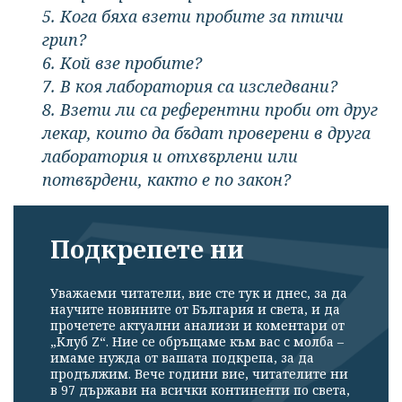
5. Кога бяха взети пробите за птичи
грип?
6. Кой взе пробите?
7. В коя лаборатория са изследвани?
8. Взети ли са референтни проби от друг
лекар, които да бъдат проверени в друга
лаборатория и отхвърлени или
потвърдени, както е по закон?
Подкрепете ни
Уважаеми читатели, вие сте тук и днес, за да
научите новините от България и света, и да
прочетете актуални анализи и коментари от
„Клуб Z“. Ние се обръщаме към вас с молба –
имаме нужда от вашата подкрепа, за да
продължим. Вече години вие, читателите ни
в 97 държави на всички континенти по света,