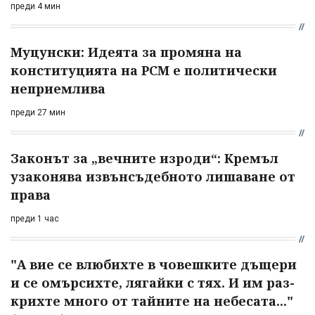
преди 4 мин
Муцунски: Идеята за промяна на
конституцията на РСМ е политически
неприемлива
преди 27 мин
Законът за „вечните изроди“: Кремъл
узаконява извънсъдебното лишаване от
права
преди 1 час
"А вие се влюбихте в чо­вешките дъщери
и се омърсихте, лягайки с тях. И им раз­
крихте много от тайните на небесата..."