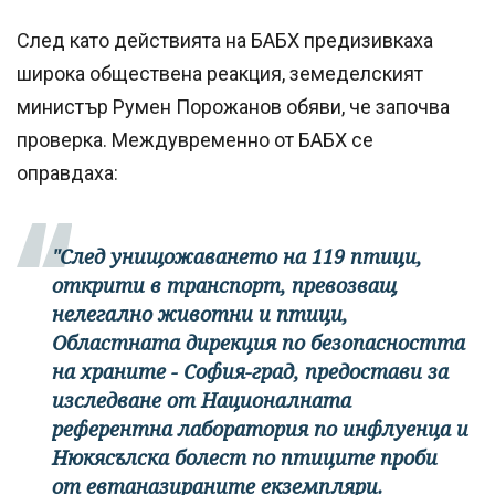
След като действията на БАБХ предизивкаха
широка обществена реакция, земеделският
министър Румен Порожанов обяви, че започва
проверка. Междувременно от БАБХ се
оправдаха:
"След унищожаването на 119 птици,
открити в транспорт, превозващ
нелегално животни и птици,
Областната дирекция по безопасността
на храните - София-град, предостави за
изследване от Националната
референтна лаборатория по инфлуенца и
Нюкясълска болест по птиците проби
от евтаназираните екземпляри.