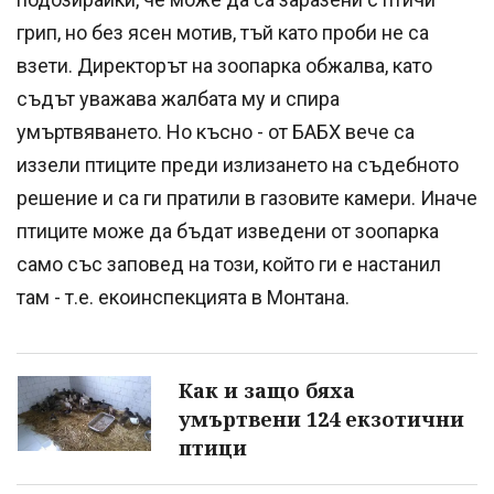
грип, но без ясен мотив, тъй като проби не са
взети. Директорът на зоопарка обжалва, като
съдът уважава жалбата му и спира
умъртвяването. Но късно - от БАБХ вече са
иззели птиците преди излизането на съдебното
решение и са ги пратили в газовите камери. Иначе
птиците може да бъдат изведени от зоопарка
само със заповед на този, който ги е настанил
там - т.е. екоинспекцията в Монтана.
Как и защо бяха
умъртвени 124 екзотични
птици