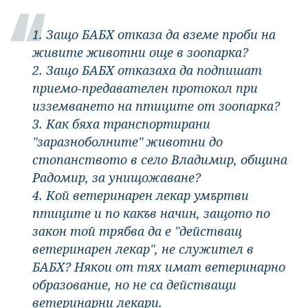
1. Защо БАБХ отказа да вземе проби на
живите животни още в зоопарка?
2. Защо БАБХ отказаха да подпишат
приемо-предавателен протокол при
изземването на птиците от зоопарка?
3. Как бяха транспортирани
"заразноболните" животни до
стопанството в село Владимир, община
Радомир, за унищожаване?
4. Кой ветеринарен лекар умъртви
птиците и по какъв начин, защото по
закон той трябва да е "действащ
ветеринарен лекар", не служител в
БАБХ? Някои от тях имат ветеринарно
образование, но не са действащи
ветеринарни лекари.