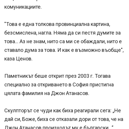
комуникациите.
"Това е една толкова провинциална картина,
безсмислена, нагла. Няма да си пестя думите за
това… Аз не знам, нито са ми се обаждали, нито е
ставало дума за това. И как е възможно въобще",
каза Ценов.
Паметникът беше открит през 2003 г. Тогава
специално за откриването в София пристигна
цялата фамилия на Джон Атанасов.
Скулпторът се чуди как биха реагирали сега: „Не
дай си, Боже, биха се отказали дори от това, че на
Джон Атанасов произходът му е български…”