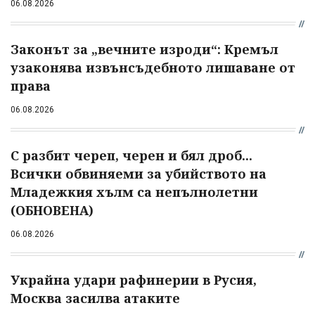
06.08.2026
Законът за „вечните изроди“: Кремъл
узаконява извънсъдебното лишаване от
права
06.08.2026
С разбит череп, черен и бял дроб...
Всички обвиняеми за убийството на
Младежкия хълм са непълнолетни
(ОБНОВЕНА)
06.08.2026
Украйна удари рафинерии в Русия,
Москва засилва атаките