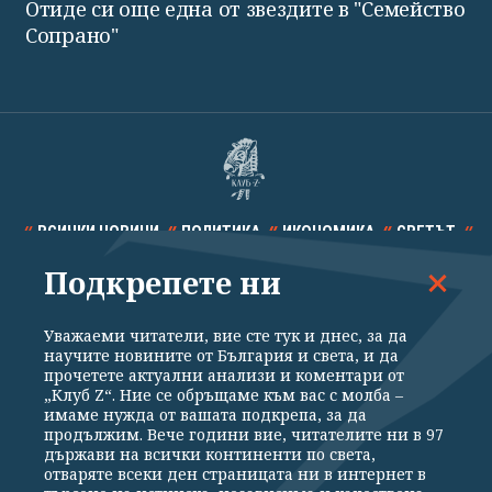
Отиде си още една от звездите в "Семейство
Сопрано"
ВСИЧКИ НОВИНИ
ПОЛИТИКА
ИКОНОМИКА
СВЕТЪТ
Подкрепете ни
СПОРТ
КУЛТУРА
ТЕХНОЛОГИИ
КАЛЕЙДОСКОП
МНЕНИЯ
Уважаеми читатели, вие сте тук и днес, за да
научите новините от България и света, и да
прочетете актуални анализи и коментари от
„Клуб Z“. Ние се обръщаме към вас с молба –
имаме нужда от вашата подкрепа, за да
продължим. Вече години вие, читателите ни в 97
Общи условия
Политика за поверителност
държави на всички континенти по света,
отваряте всеки ден страницата ни в интернет в
Реклама
Партньори
Контакти
За Клуб Z