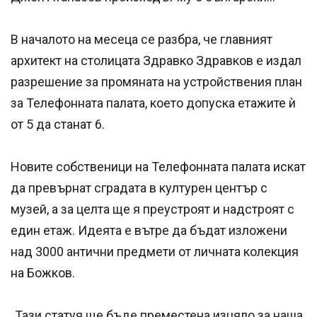
В началото на месеца се разбра, че главният
архитект на столицата Здравко Здравков е издал
разрешение за промяната на устройствения план
за Телефонната палата, което допуска етажите ѝ
от 5 да станат 6.
Новите собственици на Телефонната палата искат
да превърнат сградата в културен център с
музей, а за целта ще я преустроят и надстроят с
един етаж. Идеята е вътре да бъдат изложени
над 3000 антични предмети от личната колекция
на Божков.
„Тази статуя ще бъде преместена изцяло за наша