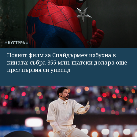
КУЛТУРА
Новият филм за Спайдърмен избухна в
кината: събра 355 млн. щатски долара още
през първия си уикенд