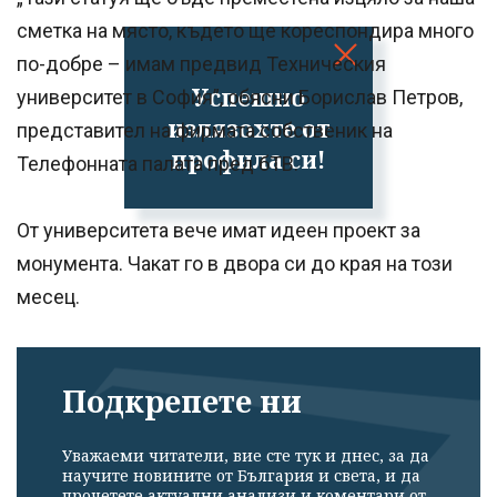
сметка на място, където ще кореспондира много
по-добре – имам предвид Техническия
Успешно
университет в София”, обясни Борислав Петров,
излязохте от
представител на фирмата собственик на
профила си!
Телефонната палата пред бТВ.
От университета вече имат идеен проект за
монумента. Чакат го в двора си до края на този
месец.
Подкрепете ни
Уважаеми читатели, вие сте тук и днес, за да
научите новините от България и света, и да
прочетете актуални анализи и коментари от