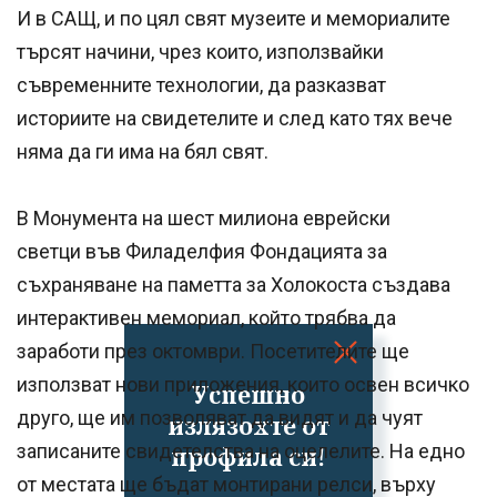
И в САЩ, и по цял свят музеите и мемориалите
търсят начини, чрез които, използвайки
съвременните технологии, да разказват
историите на свидетелите и след като тях вече
няма да ги има на бял свят.
В Монумента на шест милиона еврейски
светци във Филаделфия Фондацията за
съхраняване на паметта за Холокоста създава
интерактивен мемориал, който трябва да
заработи през октомври. Посетителите ще
използват нови приложения, които освен всичко
Успешно
друго, ще им позволяват да видят и да чуят
излязохте от
записаните свидетелства на оцелелите. На едно
профила си!
от местата ще бъдат монтирани релси, върху