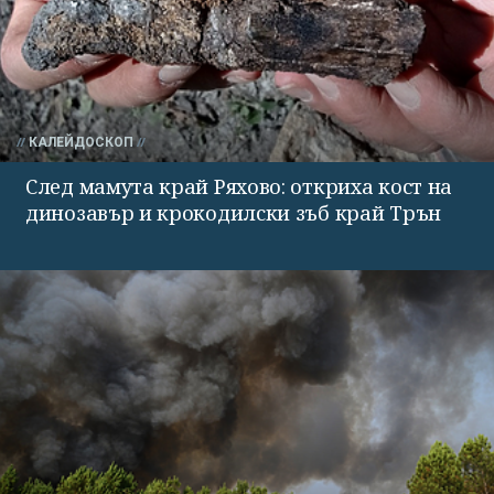
КАЛЕЙДОСКОП
След мамута край Ряхово: откриха кост на
динозавър и крокодилски зъб край Трън