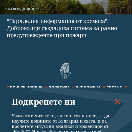
КАЛЕЙДОСКОП
“Паралелна информация от космоса”.
Доброволци създадоха система за ранно
предупреждение при пожари
ВСИЧКИ НОВИНИ
ПОЛИТИКА
ИКОНОМИКА
СВЕТЪТ
Подкрепете ни
СПОРТ
КУЛТУРА
ТЕХНОЛОГИИ
КАЛЕЙДОСКОП
МНЕНИЯ
Уважаеми читатели, вие сте тук и днес, за да
научите новините от България и света, и да
прочетете актуални анализи и коментари от
„Клуб Z“. Ние се обръщаме към вас с молба –