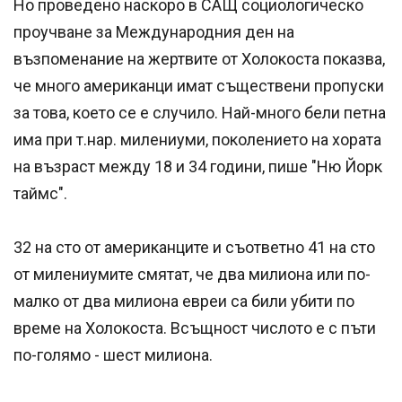
Но проведено наскоро в САЩ социологическо
проучване за Международния ден на
възпоменание на жертвите от Холокоста показва,
че много американци имат съществени пропуски
за това, което се е случило. Най-много бели петна
има при т.нар. милениуми, поколението на хората
на възраст между 18 и 34 години, пише "Ню Йорк
таймс".
32 на сто от американците и съответно 41 на сто
от милениумите смятат, че два милиона или по-
малко от два милиона евреи са били убити по
време на Холокоста. Всъщност числото е с пъти
по-голямо - шест милиона.