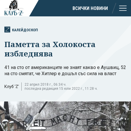
ВСИЧКИ НОВИНИ
КАЛЕЙДОСКОП
Паметта за Холокоста
избледнява
41 на сто от американците не знаят какво е Аушвиц, 52
на сто смятат, че Хитлер е дошъл със сила на власт
22 април 2018 г., 06:34 ч.
Клуб 'Z'
последна редакция 15 юли 2022 г., 11:28 ч.