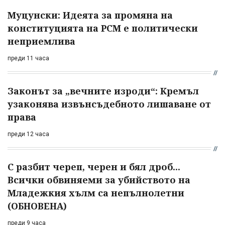
Муцунски: Идеята за промяна на
конституцията на РСМ е политически
неприемлива
преди 11 часа
Законът за „вечните изроди“: Кремъл
узаконява извънсъдебното лишаване от
права
преди 12 часа
С разбит череп, черен и бял дроб...
Всички обвиняеми за убийството на
Младежкия хълм са непълнолетни
(ОБНОВЕНА)
преди 9 часа