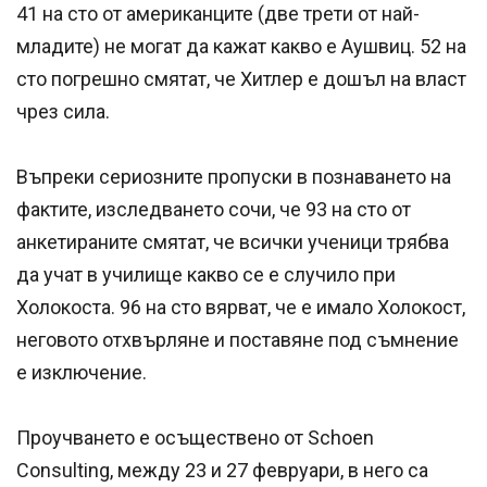
41 на сто от американците (две трети от най-
младите) не могат да кажат какво е Аушвиц. 52 на
сто погрешно смятат, че Хитлер е дошъл на власт
чрез сила.
Въпреки сериозните пропуски в познаването на
фактите, изследването сочи, че 93 на сто от
анкетираните смятат, че всички ученици трябва
да учат в училище какво се е случило при
Холокоста. 96 на сто вярват, че е имало Холокост,
неговото отхвърляне и поставяне под съмнение
е изключение.
Проучването е осъществено от Schoen
Consulting, между 23 и 27 февруари, в него са