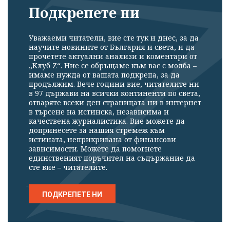
Подкрепете ни
Уважаеми читатели, вие сте тук и днес, за да
научите новините от България и света, и да
прочетете актуални анализи и коментари от
„Клуб Z“. Ние се обръщаме към вас с молба –
имаме нужда от вашата подкрепа, за да
продължим. Вече години вие, читателите ни
в 97 държави на всички континенти по света,
отваряте всеки ден страницата ни в интернет
в търсене на истинска, независима и
качествена журналистика. Вие можете да
допринесете за нашия стремеж към
истината, неприкривана от финансови
зависимости. Можете да помогнете
единственият поръчител на съдържание да
сте вие – читателите.
ПОДКРЕПЕТЕ НИ