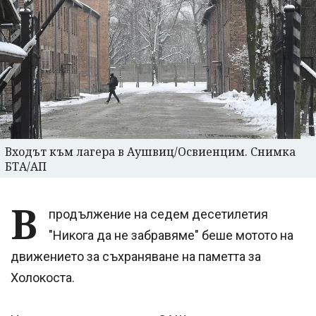
Входът към лагера в Аушвиц/Освиенцим. Снимка
БТА/АП
В
продължение на седем десетилетия
"Никога да не забравяме" беше мотото на
движението за съхраняване на паметта за
Холокоста.