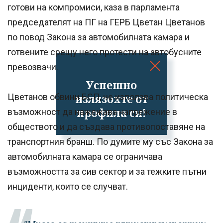
готови на компромиси, каза в парламента
председателят на ПГ на ГЕРБ Цветан Цветанов
по повод Закона за автомобилната камара и
готвените срещу него протести на автобусните
превозвачи.
Успешно
излязохте от
Цветанов обвини БСП, че използва политическа
профила си!
възможност да нажежава напрежение в
обществото и да създава противопоставяне на
транспортния бранш. По думите му със Закона за
автомобилната камара се ограничава
възможността за сив сектор и за тежките пътни
инциденти, които се случват.