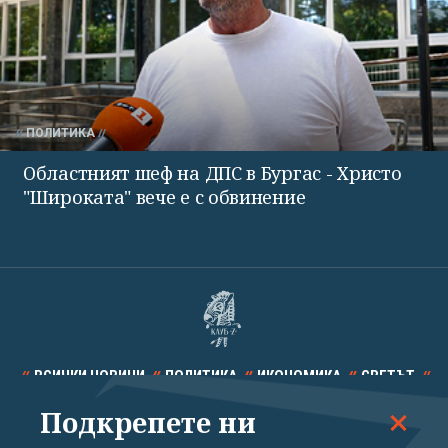
ПОЛИТИКА
Областният шеф на ДПС в Бургас - Христо
"Широката" вече е с обвинение
ВСИЧКИ НОВИНИ
ПОЛИТИКА
ИКОНОМИКА
СВЕТЪТ
Подкрепете ни
СПОРТ
КУЛТУРА
ТЕХНОЛОГИИ
КАЛЕЙДОСКОП