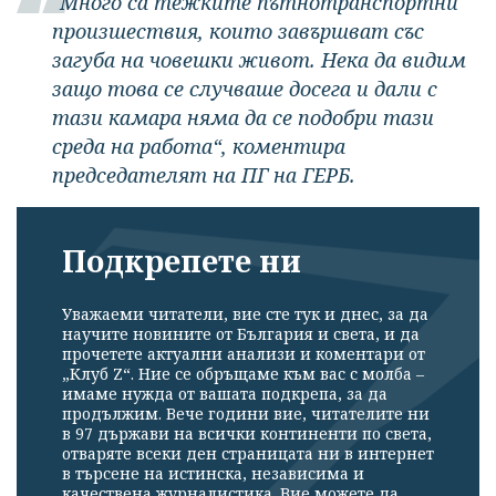
"Много са тежките пътнотранспортни
произшествия, които завършват със
загуба на човешки живот. Нека да видим
защо това се случваше досега и дали с
тази камара няма да се подобри тази
среда на работа“, коментира
председателят на ПГ на ГЕРБ.
Подкрепете ни
Уважаеми читатели, вие сте тук и днес, за да
научите новините от България и света, и да
прочетете актуални анализи и коментари от
„Клуб Z“. Ние се обръщаме към вас с молба –
имаме нужда от вашата подкрепа, за да
продължим. Вече години вие, читателите ни
в 97 държави на всички континенти по света,
отваряте всеки ден страницата ни в интернет
в търсене на истинска, независима и
качествена журналистика. Вие можете да