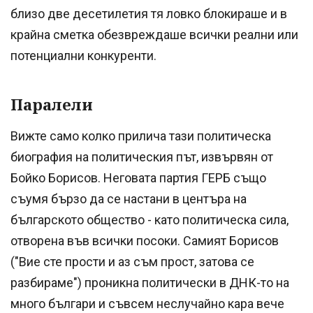
близо две десетилетия тя ловко блокираше и в
крайна сметка обезвреждаше всички реални или
потенциални конкуренти.
Паралели
Вижте само колко прилича тази политическа
биография на политическия път, извървян от
Бойко Борисов. Неговата партия ГЕРБ също
съумя бързо да се настани в центъра на
българското общество - като политическа сила,
отворена във всички посоки. Самият Борисов
("Вие сте прости и аз съм прост, затова се
разбираме") проникна политически в ДНК-то на
много българи и съвсем неслучайно кара вече