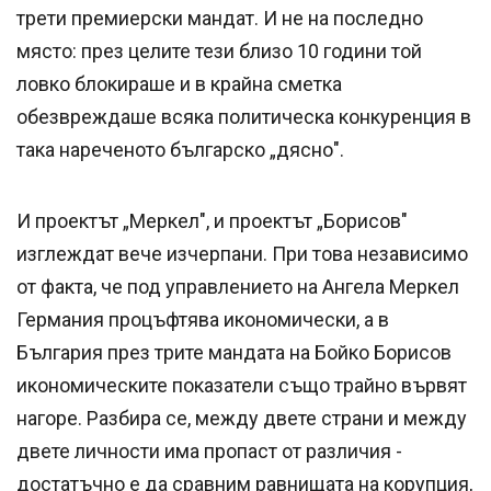
трети премиерски мандат. И не на последно
място: през целите тези близо 10 години той
ловко блокираше и в крайна сметка
обезвреждаше всяка политическа конкуренция в
така нареченото българско „дясно".
И проектът „Меркел", и проектът „Борисов"
изглеждат вече изчерпани. При това независимо
от факта, че под управлението на Ангела Меркел
Германия процъфтява икономически, а в
България през трите мандата на Бойко Борисов
икономическите показатели също трайно вървят
нагоре. Разбира се, между двете страни и между
двете личности има пропаст от различия -
достатъчно е да сравним равнищата на корупция,