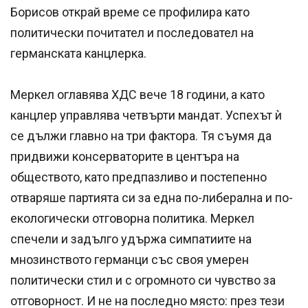
Борисов открай време се профилира като
политически почитател и последовател на
германската канцлерка.
Меркел оглавява ХДС вече 18 години, а като
канцлер управлява четвърти мандат. Успехът ѝ
се дължи главно на три фактора. Тя съумя да
придвижи консерваторите в центъра на
обществото, като предпазливо и постепенно
отваряше партията си за една по-либерална и по-
екологически отговорна политика. Меркел
спечели и задълго удържа симпатиите на
мнозинството германци със своя умерен
политически стил и с огромното си чувство за
отговорност. И не на последно място: през тези