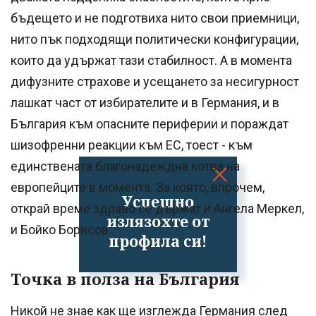
бъдещето и не подготвиха нито свои приемници,
нито пък подходящи политически конфигурации,
които да удържат тази стабилност. А в момента
дифузните страхове и усещането за несигурност
лашкат част от избирателите и в Германия, и в
България към опасните периферии и пораждат
шизофренни реакции към ЕС, тоест - към
единствената благонадеждна котва на
европейците в момента. За която, впрочем,
Успешно
открай време здраво се държат и Ангела Меркел,
излязохте от
и Бойко Борисов.
профила си!
Точка в полза на България
Никой не знае как ще изглежда Германия след