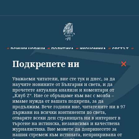
ВСИЧКИ НОВИНИ
ПОЛИТИКА
ИКОНОМИКА
СВЕТЪТ
Подкрепете ни
СПОРТ
КУЛТУРА
ТЕХНОЛОГИИ
КАЛЕЙДОСКОП
МНЕНИЯ
Уважаеми читатели, вие сте тук и днес, за да
научите новините от България и света, и да
прочетете актуални анализи и коментари от
„Клуб Z“. Ние се обръщаме към вас с молба –
имаме нужда от вашата подкрепа, за да
продължим. Вече години вие, читателите ни в 97
Общи условия
Политика за поверителност
държави на всички континенти по света,
отваряте всеки ден страницата ни в интернет в
Реклама
Партньори
Контакти
За Клуб Z
търсене на истинска, независима и качествена
Екип
Подкрепете ни
журналистика. Вие можете да допринесете за
нашия стремеж към истината, неприкривана от