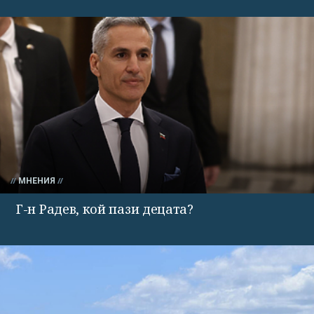
МНЕНИЯ
Г-н Радев, кой пази децата?