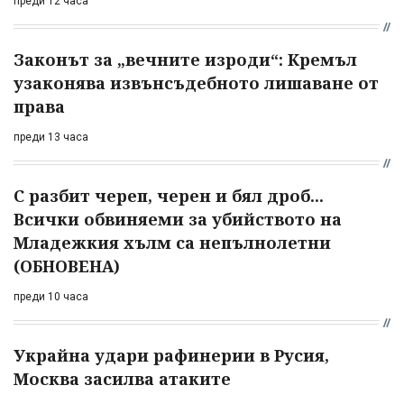
преди 12 часа
Законът за „вечните изроди“: Кремъл
узаконява извънсъдебното лишаване от
права
преди 13 часа
С разбит череп, черен и бял дроб...
Всички обвиняеми за убийството на
Младежкия хълм са непълнолетни
(ОБНОВЕНА)
преди 10 часа
Украйна удари рафинерии в Русия,
Москва засилва атаките