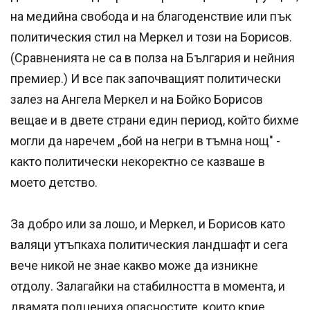
на медийна свобода и на благоденствие или пък
политическия стил на Меркел и този на Борисов.
(Сравненията не са в полза на България и нейния
премиер.) И все пак започващият политически
залез на Ангела Меркел и на Бойко Борисов
вещае и в двете страни един период, който бихме
могли да наречем „бой на негри в тъмна нощ" -
както политически некоректно се казваше в
моето детство.
За добро или за лошо, и Меркел, и Борисов като
валяци утъпкаха политическия ландшафт и сега
вече никой не знае какво може да изникне
отдолу. Залагайки на стабилността в момента, и
двамата подцениха опасностите, които крие