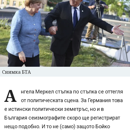
Снимка БТА
А
нгела Меркел стъпка по стъпка се оттегля
от политическата сцена. За Германия това
е истински политически земетръс, но и в
България сеизмографите скоро ще регистрират
нещо подобно. И то не (само) защото Бойко