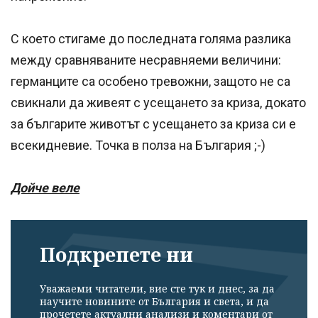
С което стигаме до последната голяма разлика
между сравняваните несравняеми величини:
германците са особено тревожни, защото не са
свикнали да живеят с усещането за криза, докато
за българите животът с усещането за криза си е
всекидневие. Точка в полза на България ;-)
Дойче веле
Подкрепете ни
Уважаеми читатели, вие сте тук и днес, за да
научите новините от България и света, и да
прочетете актуални анализи и коментари от