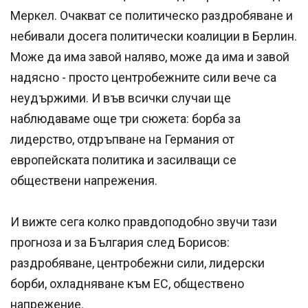
Меркел. Очакват се политическо раздробяване и
небивали досега политически коалиции в Берлин.
Може да има завой наляво, може да има и завой
надясно - просто центробежните сили вече са
неудържими. И във всички случаи ще
наблюдаваме още три сюжета: борба за
лидерство, отдръпване на Германия от
европейската политика и засилващи се
обществени напрежения.
И вижте сега колко правдоподобно звучи тази
прогноза и за България след Борисов:
раздробяване, центробежни сили, лидерски
борби, охладняване към ЕС, обществено
напрежение.